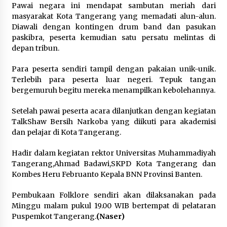
Wamenhan Pimpin Prosesi
Pawai negara ini mendapat sambutan meriah dari
Pelantikan dan Sertijab Pejabat
masyarakat Kota Tangerang yang memadati alun-alun.
Tinggi Kemhan
Diawali dengan kontingen drum band dan pasukan
8 Agustus 2026
paskibra, peserta kemudian satu persatu melintas di
depan tribun.
Para peserta sendiri tampil dengan pakaian unik-unik.
DPD Partai Gerakan Rakyat Kota
Terlebih para peserta luar negeri. Tepuk tangan
Tangerang Gelar Konsolidasi
bergemuruh begitu mereka menampilkan kebolehannya.
Internal Jelang Pemilu 2029
8 Agustus 2026
Setelah pawai peserta acara dilanjutkan dengan kegiatan
TalkShaw Bersih Narkoba yang diikuti para akademisi
dan pelajar di Kota Tangerang.
Hadir dalam kegiatan rektor Universitas Muhammadiyah
Tangerang,Ahmad Badawi,SKPD Kota Tangerang dan
Kombes Heru Februanto Kepala BNN Provinsi Banten.
Pembukaan Folklore sendiri akan dilaksanakan pada
Minggu malam pukul 19.00 WIB bertempat di pelataran
Puspemkot Tangerang.
(Naser)