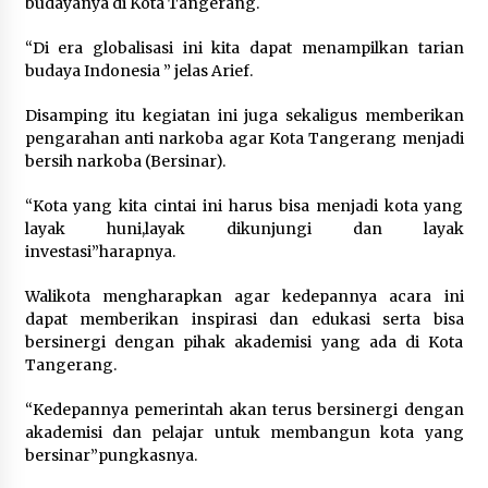
budayanya di Kota Tangerang.
Festival Lembah Baliem Perkuat
Ekonomi Masyarakat Papua
“Di era globalisasi ini kita dapat menampilkan tarian
Pegunungan
budaya Indonesia ” jelas Arief.
8 Agustus 2026
Disamping itu kegiatan ini juga sekaligus memberikan
pengarahan anti narkoba agar Kota Tangerang menjadi
bersih narkoba (Bersinar).
Bakteri Yogurt, Kenali Manfaatnya
untuk Kesehatan Pencernaan
“Kota yang kita cintai ini harus bisa menjadi kota yang
8 Agustus 2026
layak huni,layak dikunjungi dan layak
investasi”harapnya.
Walikota mengharapkan agar kedepannya acara ini
dapat memberikan inspirasi dan edukasi serta bisa
Perawatan PCOS yang Efektif untuk
bersinergi dengan pihak akademisi yang ada di Kota
Menjaga Kesuburan
Tangerang.
8 Agustus 2026
“Kedepannya pemerintah akan terus bersinergi dengan
akademisi dan pelajar untuk membangun kota yang
bersinar”pungkasnya.