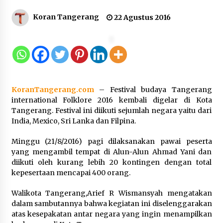
12 Coklat Terbaik dan Enak di
Koran Tangerang
22 Agustus 2016
Pasaran
8 Agustus 2026
9 Kopi Botol Terbaik yang Praktis
KoranTangerang.com
– Festival budaya Tangerang
untuk Menemani Aktivitas
international Folklore 2016 kembali digelar di Kota
8 Agustus 2026
Tangerang. Festival ini diikuti sejumlah negara yaitu dari
India, Mexico, Sri Lanka dan Filpina.
Minggu (21/8/2016) pagi dilaksanakan pawai peserta
yang mengambil tempat di Alun-Alun Ahmad Yani dan
Kemenpar Turut Perkuat
diikuti oleh kurang lebih 20 kontingen dengan total
Pengembangan KEK Samota
kepesertaan mencapai 400 orang.
sebagai Destinasi Wisata Bahari
Berkelas Dunia
Walikota Tangerang,Arief R Wismansyah mengatakan
8 Agustus 2026
dalam sambutannya bahwa kegiatan ini diselenggarakan
atas kesepakatan antar negara yang ingin menampilkan