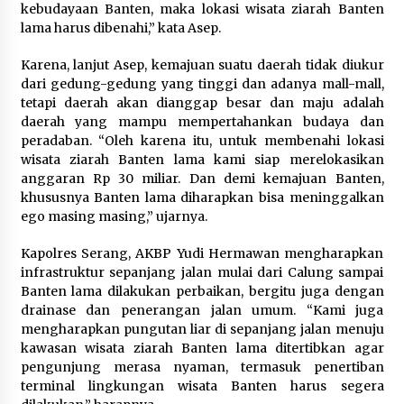
kebudayaan Banten, maka lokasi wisata ziarah Banten
Tagihan Air Tanpa Pemakaian,
lama harus dibenahi,” kata Asep.
Terungkap Ada Transisi Panjang
Pengelolaan , Perumdam TKR
Karena, lanjut Asep, kemajuan suatu daerah tidak diukur
Didesak Transparan
dari gedung-gedung yang tinggi dan adanya mall-mall,
7 Agustus 2026
tetapi daerah akan dianggap besar dan maju adalah
daerah yang mampu mempertahankan budaya dan
peradaban. “Oleh karena itu, untuk membenahi lokasi
Sarana PAUD Diperkuat, Tangsel
wisata ziarah Banten lama kami siap merelokasikan
Dorong Angka Partisipasi Sekolah
anggaran Rp 30 miliar. Dan demi kemajuan Banten,
Terus Meningkat
khususnya Banten lama diharapkan bisa meninggalkan
7 Agustus 2026
ego masing masing,” ujarnya.
Kapolres Serang, AKBP Yudi Hermawan mengharapkan
infrastruktur sepanjang jalan mulai dari Calung sampai
KKM Universitas Bina Bangsa
Banten lama dilakukan perbaikan, bergitu juga dengan
Kelompok 83 Laksanakan
drainase dan penerangan jalan umum. “Kami juga
Pendampingan Pembuatan Spanduk
mengharapkan pungutan liar di sepanjang jalan menuju
Sebagai Upaya Memperkuat
kawasan wisata ziarah Banten lama ditertibkan agar
Pemasaran UMKM di Desa Cempaka
pengunjung merasa nyaman, termasuk penertiban
6 Agustus 2026
terminal lingkungan wisata Banten harus segera