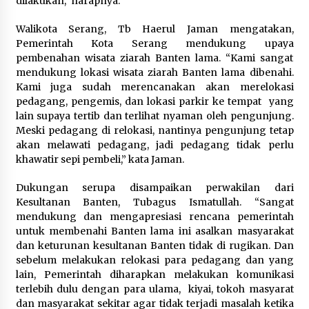
dilakukan,” harapnya.
Jaga Kebugaran Petugas, Lapas
Kelas I Tangerang Gelar Cek
Walikota Serang, Tb Haerul Jaman mengatakan,
Kesehatan Gratis dan Skrining TB
Pemerintah Kota Serang mendukung upaya
Lanjutan
pembenahan wisata ziarah Banten lama. “Kami sangat
6 Agustus 2026
mendukung lokasi wisata ziarah Banten lama dibenahi.
Kami juga sudah merencanakan akan merelokasi
pedagang, pengemis, dan lokasi parkir ke tempat yang
Kemenkum Malut Dorong
lain supaya tertib dan terlihat nyaman oleh pengunjung.
Perlindungan Hak Cipta Musik di Era
Meski pedagang di relokasi, nantinya pengunjung tetap
Digital, Sosialisasikan Pencatatan
akan melawati pedagang, jadi pedagang tidak perlu
Gratis dan Penguatan Royalti
khawatir sepi pembeli,” kata Jaman.
6 Agustus 2026
Dukungan serupa disampaikan perwakilan dari
Kesultanan Banten, Tubagus Ismatullah. “Sangat
mendukung dan mengapresiasi rencana pemerintah
untuk membenahi Banten lama ini asalkan masyarakat
dan keturunan kesultanan Banten tidak di rugikan. Dan
sebelum melakukan relokasi para pedagang dan yang
lain, Pemerintah diharapkan melakukan komunikasi
terlebih dulu dengan para ulama, kiyai, tokoh masyarat
dan masyarakat sekitar agar tidak terjadi masalah ketika