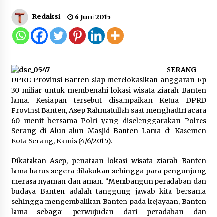
Kemnaker Siapkan Regulasi
Redaksi
6 Juni 2015
Ketenagakerjaan yang Selaras
dengan Tantangan Dunia Kerja
Modern
7 Agustus 2026
SERANG –
DPRD Provinsi Banten siap merelokasikan anggaran Rp
Gebyar Lomba 17 Agustus RSUD
30 miliar untuk membenahi lokasi wisata ziarah Banten
Tigaraksa, Semarakkan HUT RI
lama. Kesiapan tersebut disampaikan Ketua DPRD
dengan Nuansa Kebersamaan
Provinsi Banten, Asep Rahmatullah saat menghadiri acara
7 Agustus 2026
60 menit bersama Polri yang diselenggarakan Polres
Serang di Alun-alun Masjid Banten Lama di Kasemen
Kota Serang, Kamis (4/6/2015).
Pemanfaatan Limbah Galon Bekas,
Dikatakan Asep, penataan lokasi wisata ziarah Banten
Lapas Banjar Tanam 200 Pohon
lama harus segera dilakukan sehingga para pengunjung
Cabai Dukung Program Ketahanan
merasa nyaman dan aman. “Membangun peradaban dan
Pangan
budaya Banten adalah tanggung jawab kita bersama
7 Agustus 2026
sehingga mengembalikan Banten pada kejayaan, Banten
lama sebagai perwujudan dari peradaban dan