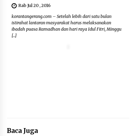
Rab Jul 20 , 2016
“Anak Kades Jadi Kaur Keuangan?
korantangerang.com – Setelah lebih dari satu bulan
Skandal Nepotisme Desa Buaran
istirahat lantaran masyarakat harus melaksanakan
Bambu Meledak!”
ibadah puasa Ramadhan dan hari raya Idul Fitri, Minggu
5 Agustus 2026
[…]
Mengenal Lebih Dekat: H. Salbini,
Tokoh Tangsel Penjaga Nilai dan
Pembangun Harapan Warga
Pamulang
5 Agustus 2026
Baca Juga