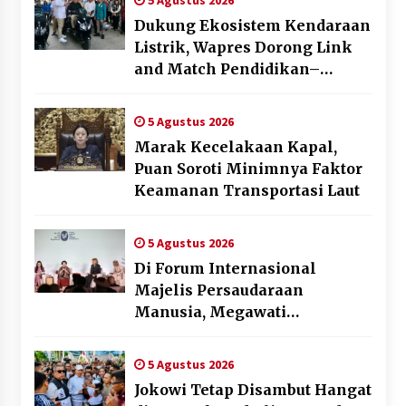
5 Agustus 2026
Dukung Ekosistem Kendaraan
Listrik, Wapres Dorong Link
and Match Pendidikan–
Industri
5 Agustus 2026
Marak Kecelakaan Kapal,
Puan Soroti Minimnya Faktor
Keamanan Transportasi Laut
5 Agustus 2026
Di Forum Internasional
Majelis Persaudaraan
Manusia, Megawati
Soekarnoputri Tegaskan
Kepemimpinan Perempuan
5 Agustus 2026
Bukan Dominasi, Tapi
Jokowi Tetap Disambut Hangat
Merawat Dan Merangkul