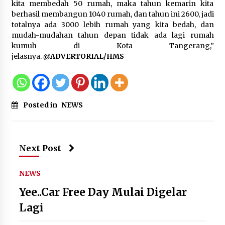
5 Agustus 2026
kita membedah 50 rumah, maka tahun kemarin kita
berhasil membangun 1040 rumah, dan tahun ini 2600, jadi
totalnya ada 3000 lebih rumah yang kita bedah, dan
Polres Cilegon Gelar Apel
mudah-mudahan tahun depan tidak ada lagi rumah
Kesiapsiagaan Hadapi Ancaman
kumuh di Kota Tangerang,”
Kebakaran Akibat Fenomena El Niño
jelasnya.
@ADVERTORIAL/HMS
5 Agustus 2026
Pemkot Cilegon Sampaikan
Posted in
NEWS
Rancangan KUA PPAS 2027,
Pendapatan Ditarget Rp2,03 Triliun
5 Agustus 2026
Next Post
NEWS
Melalui Ikrar Napiter, Lapas Cilegon
Dorong Reintegrasi Sosial
Yee..Car Free Day Mulai Digelar
Berlandaskan Nilai Kebangsaan
Lagi
5 Agustus 2026