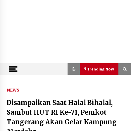
Trending Now
Trending Now
NEWS
Disampaikan Saat Halal Bihalal,
Kejari Kota Tangerang Bongkar
Korupsi Rp5,49 Miliar: Sewa Pesawat
Sambut HUT RI Ke-71, Pemkot
Fiktif, Eks VP Angkasa Pura Kargo
Tangerang Akan Gelar Kampung
Ditahan
6 Agustus 2026