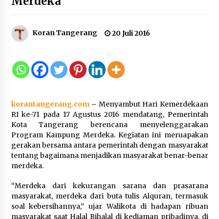
Merdeka
Dukung Ekosistem Kendaraan
Koran Tangerang
20 Juli 2016
Listrik, Wapres Dorong Link and
Match Pendidikan–Industri
5 Agustus 2026
Marak Kecelakaan Kapal, Puan
korantangerang.com
–
Menyambut Hari Kemerdekaan
Soroti Minimnya Faktor Keamanan
RI ke-71 pada 17 Agustus 2016 mendatang, Pemerintah
Transportasi Laut
Kota Tangerang berencana menyelenggarakan
5 Agustus 2026
Program Kampung Merdeka. Kegiatan ini meruapakan
gerakan bersama antara pemerintah dengan masyarakat
tentang bagaimana menjadikan masyarakat benar-benar
merdeka.
Di Forum Internasional Majelis
Persaudaraan Manusia, Megawati
“Merdeka dari kekurangan sarana dan prasarana
Soekarnoputri Tegaskan
masyarakat, merdeka dari buta tulis Alquran, termasuk
Kepemimpinan Perempuan Bukan
soal kebersihannya,” ujar Walikota di hadapan ribuan
Dominasi, Tapi Merawat Dan
masyarakat saat Halal Bihalal di kediaman pribadinya, di
Merangkul