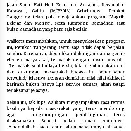
Jalan Sinar Hati No.1 Kelurahan Sukajadi, Kecamatan
5 Agustus 2026
Karawaci, Sabtu (16/7/2016). Sebelumnya Pemkot
Tangerang telah pula menjalankan program Magrib
Jokowi Tetap Disambut Hangat di
Belajar dan Mengaji serta Kampung Ramadhan saat
NTT, Ahmad Ali: Karya dan
bulan Ramadhan yang baru saja berlalu.
Pengabdiannya Masih Dirasakan
Masyarakat
Walikota menambahkan, untuk menyukseskan program
5 Agustus 2026
ini, Pemkot Tangerang tentu saja tidak dapat berjalan
sendiri. Karenanya, dibutuhkan dukungan dari segenap
elemen masyarakat, termasuk dengan unsur muspida.
Respons Cepat Aduan Warga, Wali
“Termasuk soal budaya bersih, kita membutuhkan doa
Kota Serang Bantu Bedah Rumah
dan dukungan masyarakat budaya itu benar-benar
Roboh Korban Bencana, Salurkan
terwujud,” jelasnya. Dengan demikian, nilai-nilai akhlaqul
Bantuan Rp30 Juta
karimah bukan hanya lips service semata, akan tetapi
5 Agustus 2026
terlaksana” jelasnya.
Selain itu, tak lupa Walikota menyampaikan rasa terima
Wali Kota Serang Budi Rustandi
kasihnya kepada masyarakat yang terus mendorong
Berikan Penghargaan kepada
agar program-progam pembangunan terus
Pemenang Sayembara Logo HUT ke-
dilaksanakan. Seperti bedah rumah contohnya.
19 Kota Serang
“Alhamdulliah pada tahun-tahun sebelumnya biasanya