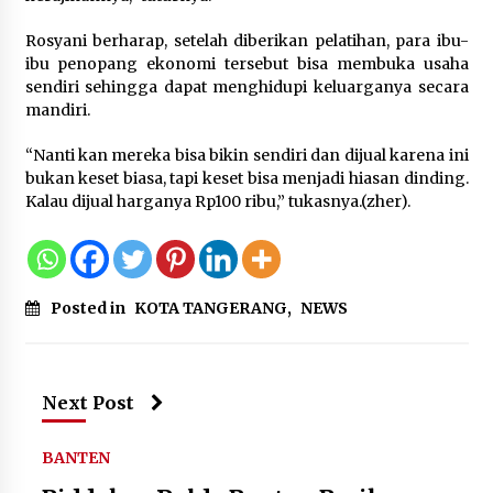
Timnas Indonesia Diharapkan
Rosyani berharap, setelah diberikan pelatihan, para ibu-
Bangkit Usai Takluk dari Vietnam di
ibu penopang ekonomi tersebut bisa membuka usaha
Piala AFF 2026
sendiri sehingga dapat menghidupi keluarganya secara
8 Agustus 2026
mandiri.
“Nanti kan mereka bisa bikin sendiri dan dijual karena ini
bukan keset biasa, tapi keset bisa menjadi hiasan dinding.
Penanganan Kebakaran Gedung
Kalau dijual harganya Rp100 ribu,” tukasnya.(zher).
Dinas Teknis Masuk Tahap Akhir,
Tak Ada Korban Jiwa
8 Agustus 2026
Posted in
KOTA TANGERANG
,
NEWS
Kebakaran Gedung Dinas Teknis
Abdul Muis Dipadamkan, Layanan
Next Post
Publik Tetap Berjalan
8 Agustus 2026
BANTEN