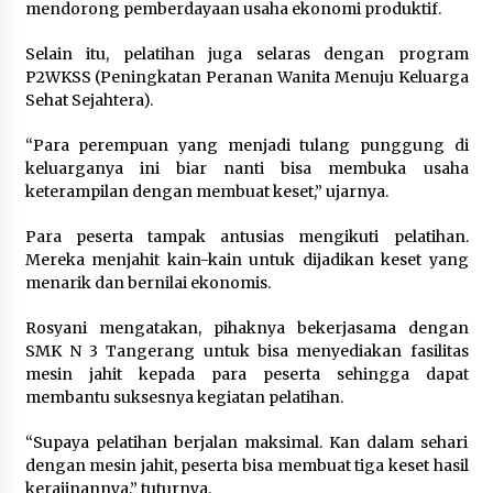
mendorong pemberdayaan usaha ekonomi produktif.
Wagub Malut Apresiasi
Selain itu, pelatihan juga selaras dengan program
Pendampingan Layanan Hukum
P2WKSS (Peningkatan Peranan Wanita Menuju Keluarga
Gratis, Kakanwil: Pencatatan Hak
Sehat Sejahtera).
Cipta Musik Kini Rp0
9 Agustus 2026
“Para perempuan yang menjadi tulang punggung di
keluarganya ini biar nanti bisa membuka usaha
keterampilan dengan membuat keset,” ujarnya.
Kemenkum Malut Semarakkan HUT
RI dan Hari Pengayoman ke-81
Para peserta tampak antusias mengikuti pelatihan.
melalui Fun Walk di Ternate
Mereka menjahit kain-kain untuk dijadikan keset yang
9 Agustus 2026
menarik dan bernilai ekonomis.
Rosyani mengatakan, pihaknya bekerjasama dengan
SMK N 3 Tangerang untuk bisa menyediakan fasilitas
Registrasi Indonesia Sports Summit
mesin jahit kepada para peserta sehingga dapat
2026 Resmi Dibuka, Siap Hadirkan
membantu suksesnya kegiatan pelatihan.
Pengalaman Beyond the Game
8 Agustus 2026
“Supaya pelatihan berjalan maksimal. Kan dalam sehari
dengan mesin jahit, peserta bisa membuat tiga keset hasil
kerajinannya,” tuturnya.