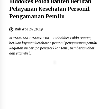
Biddokes Polda Banten Berikan
12 Coklat Terbaik dan Enak di
Pelayanan Kesehatan Personil
Pasaran
Pengamanan Pemilu
8 Agustus 2026
Rab Apr 24 , 2019
KORANTANGERANG.COM – Biddokkes Polda Banten,
9 Kopi Botol Terbaik yang Praktis
berikan layanan kesehatan personil pengamanan pemilu.
untuk Menemani Aktivitas
Kegiatan ini berupa pengecekkan tensi, pemberian obat
8 Agustus 2026
dan vitamin […]