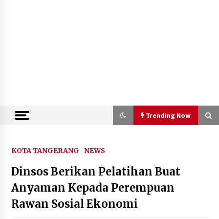
Trending Now
Trending Now
KOTA TANGERANG
NEWS
Dinsos Berikan Pelatihan Buat
Kemenkum Malut Semarakkan Hari
Pengayoman dan HUT RI ke-81
Anyaman Kepada Perempuan
melalui Pertandingan Gawang Mini
Rawan Sosial Ekonomi
Dangdut
10 Agustus 2026