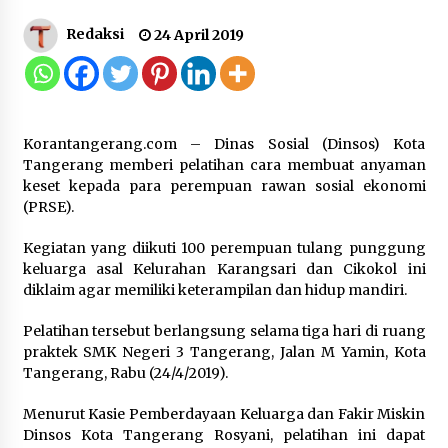
Redaksi
24 April 2019
Kakanwil Kemenkum Malut Pimpin
Apel Pagi, Tekankan Semangat
Kemerdekaan dan Optimalisasi
Pelayanan Publik
10 Agustus 2026
Korantangerang.com – Dinas Sosial (Dinsos) Kota
Tangerang memberi pelatihan cara membuat anyaman
keset kepada para perempuan rawan sosial ekonomi
Semarak HUT ke-81 RI, Lapas
(PRSE).
Perempuan Tangerang Ikuti Donor
Darah dan Fun Walk Kementerian
Kegiatan yang diikuti 100 perempuan tulang punggung
Imigrasi dan Pemasyarakatan
keluarga asal Kelurahan Karangsari dan Cikokol ini
9 Agustus 2026
diklaim agar memiliki keterampilan dan hidup mandiri.
Pelatihan tersebut berlangsung selama tiga hari di ruang
Inovasi Perahu Layar Percepat
praktek SMK Negeri 3 Tangerang, Jalan M Yamin, Kota
Pendirian Perseroan Perorangan
Tangerang, Rabu (24/4/2019).
bagi Pelaku Usaha di Maluku Utara
9 Agustus 2026
Menurut Kasie Pemberdayaan Keluarga dan Fakir Miskin
Dinsos Kota Tangerang Rosyani, pelatihan ini dapat