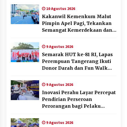
Gawang Mini Dangdut
10 Agustus 2026
Kakanwil Kemenkum Malut
Pimpin Apel Pagi, Tekankan
Semangat Kemerdekaan dan
Optimalisasi Pelayanan
Publik
9 Agustus 2026
Semarak HUT ke-81 RI, Lapas
Perempuan Tangerang Ikuti
Donor Darah dan Fun Walk
Kementerian Imigrasi dan
Pemasyarakatan
9 Agustus 2026
Inovasi Perahu Layar Percepat
Pendirian Perseroan
Perorangan bagi Pelaku
Usaha di Maluku Utara
9 Agustus 2026