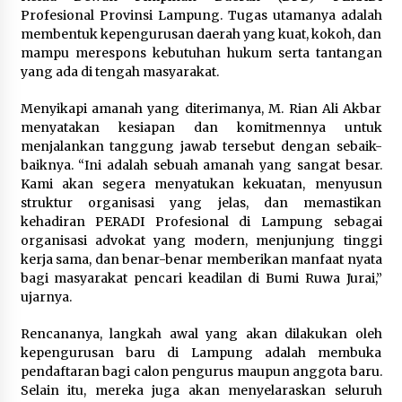
Profesional Provinsi Lampung. Tugas utamanya adalah
membentuk kepengurusan daerah yang kuat, kokoh, dan
“Anak Kades Jadi Kaur Keuangan?
mampu merespons kebutuhan hukum serta tantangan
Skandal Nepotisme Desa Buaran
yang ada di tengah masyarakat.
Bambu Meledak!”
5 Agustus 2026
Menyikapi amanah yang diterimanya, M. Rian Ali Akbar
menyatakan kesiapan dan komitmennya untuk
menjalankan tanggung jawab tersebut dengan sebaik-
baiknya. “Ini adalah sebuah amanah yang sangat besar.
Mengenal Lebih Dekat: H. Salbini,
Kami akan segera menyatukan kekuatan, menyusun
Tokoh Tangsel Penjaga Nilai dan
struktur organisasi yang jelas, dan memastikan
Pembangun Harapan Warga
kehadiran PERADI Profesional di Lampung sebagai
Pamulang
organisasi advokat yang modern, menjunjung tinggi
5 Agustus 2026
kerja sama, dan benar-benar memberikan manfaat nyata
bagi masyarakat pencari keadilan di Bumi Ruwa Jurai,”
ujarnya.
Rencananya, langkah awal yang akan dilakukan oleh
kepengurusan baru di Lampung adalah membuka
pendaftaran bagi calon pengurus maupun anggota baru.
Selain itu, mereka juga akan menyelaraskan seluruh