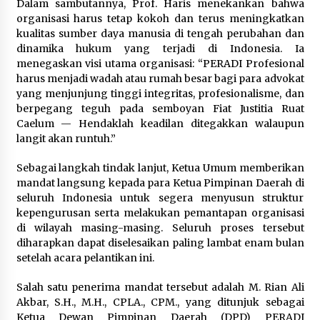
5 Agustus 2026
Dalam sambutannya, Prof. Haris menekankan bahwa
organisasi harus tetap kokoh dan terus meningkatkan
kualitas sumber daya manusia di tengah perubahan dan
Polres Cilegon Gelar Apel
dinamika hukum yang terjadi di Indonesia. Ia
Kesiapsiagaan Hadapi Ancaman
menegaskan visi utama organisasi: “PERADI Profesional
Kebakaran Akibat Fenomena El Niño
harus menjadi wadah atau rumah besar bagi para advokat
5 Agustus 2026
yang menjunjung tinggi integritas, profesionalisme, dan
berpegang teguh pada semboyan Fiat Justitia Ruat
Caelum — Hendaklah keadilan ditegakkan walaupun
langit akan runtuh.”
Pemkot Cilegon Sampaikan
Rancangan KUA PPAS 2027,
Sebagai langkah tindak lanjut, Ketua Umum memberikan
Pendapatan Ditarget Rp2,03 Triliun
mandat langsung kepada para Ketua Pimpinan Daerah di
5 Agustus 2026
seluruh Indonesia untuk segera menyusun struktur
kepengurusan serta melakukan pemantapan organisasi
di wilayah masing-masing. Seluruh proses tersebut
diharapkan dapat diselesaikan paling lambat enam bulan
Melalui Ikrar Napiter, Lapas Cilegon
setelah acara pelantikan ini.
Dorong Reintegrasi Sosial
Berlandaskan Nilai Kebangsaan
Salah satu penerima mandat tersebut adalah M. Rian Ali
5 Agustus 2026
Akbar, S.H., M.H., CPLA., CPM., yang ditunjuk sebagai
Ketua Dewan Pimpinan Daerah (DPD) PERADI