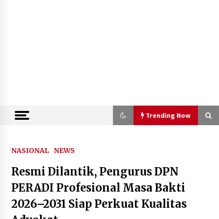
Trending Now
Trending Now
NASIONAL
NEWS
Resmi Dilantik, Pengurus DPN
Kejari Kota Tangerang Bongkar
Korupsi Rp5,49 Miliar: Sewa Pesawat
PERADI Profesional Masa Bakti
Fiktif, Eks VP Angkasa Pura Kargo
2026–2031 Siap Perkuat Kualitas
Ditahan
6 Agustus 2026