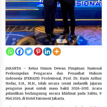
5 Agustus 2026
Jokowi Tetap Disambut Hangat di
NTT, Ahmad Ali: Karya dan
Pengabdiannya Masih Dirasakan
Masyarakat
5 Agustus 2026
Respons Cepat Aduan Warga, Wali
Kota Serang Bantu Bedah Rumah
Roboh Korban Bencana, Salurkan
Bantuan Rp30 Juta
JAKARTA – Ketua Umum Dewan Pimpinan Nasional
5 Agustus 2026
Perkumpulan Pengacara dan Penasihat Hukum
Indonesia (PERADI) Profesional, Prof. Dr. Haris Arthur
Hedar, S.H., M.H., telah secara resmi melantik jajaran
Wali Kota Serang Budi Rustandi
pengurus pusat untuk masa bakti 2026–2031. Acara
Berikan Penghargaan kepada
pelantikan berlangsung secara khidmat pada Sabtu, 9
Pemenang Sayembara Logo HUT ke-
Mei 2026, di Hotel Fairmont Jakarta.
19 Kota Serang