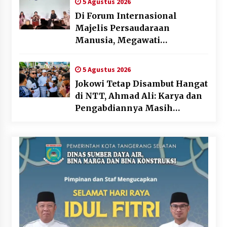
5 Agustus 2026
Di Forum Internasional
Majelis Persaudaraan
Manusia, Megawati
Soekarnoputri Tegaskan
Kepemimpinan Perempuan
5 Agustus 2026
Bukan Dominasi, Tapi
Jokowi Tetap Disambut Hangat
Merawat Dan Merangkul
di NTT, Ahmad Ali: Karya dan
Pengabdiannya Masih
Dirasakan Masyarakat