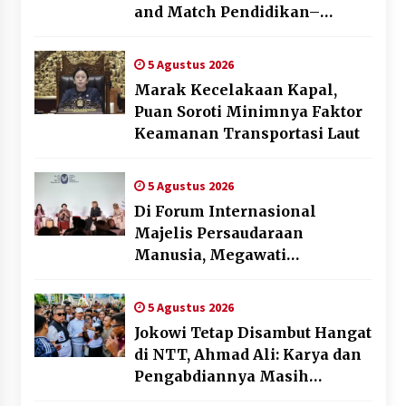
and Match Pendidikan–
Industri
5 Agustus 2026
Marak Kecelakaan Kapal,
Puan Soroti Minimnya Faktor
Keamanan Transportasi Laut
5 Agustus 2026
Di Forum Internasional
Majelis Persaudaraan
Manusia, Megawati
Soekarnoputri Tegaskan
Kepemimpinan Perempuan
5 Agustus 2026
Bukan Dominasi, Tapi
Jokowi Tetap Disambut Hangat
Merawat Dan Merangkul
di NTT, Ahmad Ali: Karya dan
Pengabdiannya Masih
Dirasakan Masyarakat