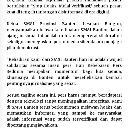
kegiatan, terlihat sejumlah peserta membawa poster
bertuliskan “Stop Hoaks, Mulai Verifikasi,” sebuah pesan
kuat di tengah tantangan disinformasi di era digital.
Pemkot Cilegon Sampaikan
Rancangan KUA PPAS 2027,
Ketua SMSI Provinsi Banten, Lesman Bangun,
Pendapatan Ditarget Rp2,03 Triliun
menyampaikan bahwa keterlibatan SMSI Banten dalam
ajang nasional ini adalah untuk mempererat silaturahmi
5 Agustus 2026
sekaligus menegaskan peran media siber dalam menjaga
pilar demokrasi.
Melalui Ikrar Napiter, Lapas Cilegon
“Kehadiran kami dari SMSI Banten hari ini adalah wujud
Dorong Reintegrasi Sosial
solidaritas sesama insan pers. Hari Kebebasan Pers
Berlandaskan Nilai Kebangsaan
Sedunia merupakan momentum bagi kita semua,
khususnya di Banten, untuk merefleksikan kembali
5 Agustus 2026
pentingnya jurnalisme yang sehat.
Sesuai tagline acara ini, pers harus mampu beradaptasi
“Anak Kades Jadi Kaur Keuangan?
dengan teknologi tanpa meninggalkan integritas. Kami
Skandal Nepotisme Desa Buaran
di SMSI Banten terus berkomitmen melawan hoaks dan
Bambu Meledak!”
memastikan informasi yang sampai ke masyarakat
adalah informasi yang sudah terverifikasi dan dapat
5 Agustus 2026
dipertanggungjawabkan.