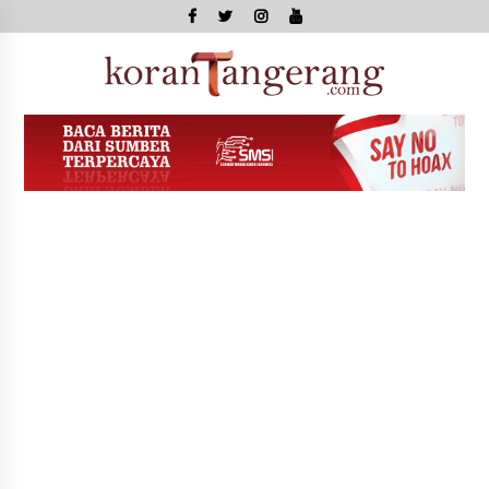
Skip
to
content
Kor
Tange