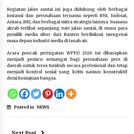
Kegiatan jalan santai ini juga didukung oleh berbagai
Mengenal Lebih Dekat: H. Salbini,
instansi dan perusahaan ternama seperti BNI, Indosat,
Tokoh Tangsel Penjaga Nilai dan
Antara, RRI, dan berbagai mitra strategis lainnya. Suasana
Pembangun Harapan Warga
akrab terlihat sepanjang rute jalan santai, di mana para
Pamulang
pemilik media siber dari Banten berdiskusi mengenai
masa depan industri media di tanah air.
5 Agustus 2026
Acara puncak peringatan WPFD 2026 ini diharapkan
Optimalisasi SDM melalui Seleksi
menjadi pemicu semangat bagi perusahaan pers di
Wawancara Calon Peserta Magang
daerah untuk terus tumbuh secara profesional dan tetap
Hub Kemnaker Batch 2 Tahun 2026
menjadi kontrol sosial yang kritis namun konstruktif
demi kemajuan bangsa.
5 Agustus 2026
Posted in
NEWS
Next Post