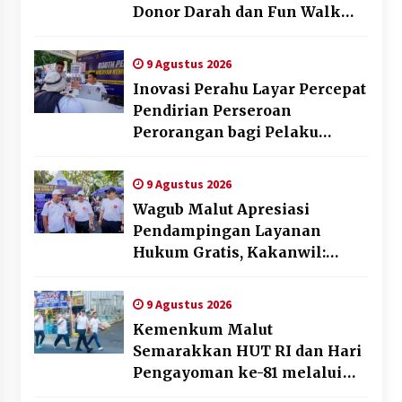
Donor Darah dan Fun Walk
Kementerian Imigrasi dan
Pemasyarakatan
9 Agustus 2026
Inovasi Perahu Layar Percepat
Pendirian Perseroan
Perorangan bagi Pelaku
Usaha di Maluku Utara
9 Agustus 2026
Wagub Malut Apresiasi
Pendampingan Layanan
Hukum Gratis, Kakanwil:
Pencatatan Hak Cipta Musik
Kini Rp0
9 Agustus 2026
Kemenkum Malut
Semarakkan HUT RI dan Hari
Pengayoman ke-81 melalui
Fun Walk di Ternate