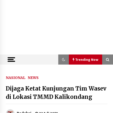
Trending Now
Trending Now
NASIONAL
NEWS
Dijaga Ketat Kunjungan Tim Wasev
Semarak HUT ke-81 RI, Lapas
Perempuan Tangerang Ikuti Donor
di Lokasi TMMD Kalikondang
Darah dan Fun Walk Kementerian
Imigrasi dan Pemasyarakatan
9 Agustus 2026