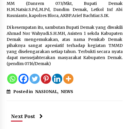
MM (Danrem 073/Mkt, Bupati Demak
H.M.Natsir.S.Pd,.M.Pd, Dandim Demak, Letkol Inf Abi
Registrasi Indonesia Sports Summit
Kusnianto, kapolres Blora, AKBP.Arief Bachtiar.S.IK.
2026 Resmi Dibuka, Siap Hadirkan
Pengalaman Beyond the Game
Di kesempatan itu, sambutan Bupati Demak yang diwakili
8 Agustus 2026
Ahmad Nor Wahyudi.S.H.MH, Asisten 1 sekda Kabupaten
Demak mengemukakan, atas nama Pemkab Demak
pihaknya sangat apresiatif terhadap kegiatan TMMD
yang diselengarakan setiap tahun. Terbukti secara nyata
Timnas Indonesia Diharapkan
dapat mensejahterakan masyarakat Kabupaten Demak.
Bangkit Usai Takluk dari Vietnam di
(pendim 0716/Demak)
Piala AFF 2026
8 Agustus 2026
Posted in
NASIONAL
,
NEWS
Penanganan Kebakaran Gedung
Dinas Teknis Masuk Tahap Akhir,
Tak Ada Korban Jiwa
8 Agustus 2026
Next Post