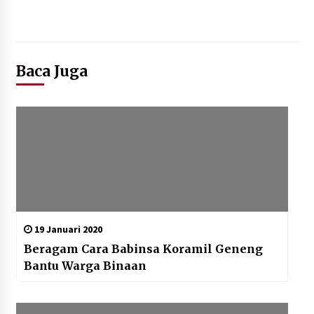
Kemenpar Turut Perkuat
Pengembangan KEK Samota
sebagai Destinasi Wisata Bahari
Berkelas Dunia
Baca Juga
8 Agustus 2026
Festival Lembah Baliem Perkuat
Ekonomi Masyarakat Papua
Pegunungan
8 Agustus 2026
19 Januari 2020
Beragam Cara Babinsa Koramil Geneng
Bantu Warga Binaan