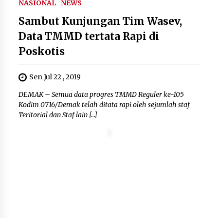
NASIONAL
NEWS
Kebakaran Gedung Dinas Teknis
Sambut Kunjungan Tim Wasev,
Abdul Muis Dipadamkan, Layanan
Data TMMD tertata Rapi di
Publik Tetap Berjalan
8 Agustus 2026
Poskotis
Sen Jul 22 , 2019
12 Coklat Terbaik dan Enak di
DEMAK – Semua data progres TMMD Reguler ke-105
Pasaran
Kodim 0716/Demak telah ditata rapi oleh sejumlah staf
8 Agustus 2026
Teritorial dan Staf lain […]
9 Kopi Botol Terbaik yang Praktis
untuk Menemani Aktivitas
8 Agustus 2026