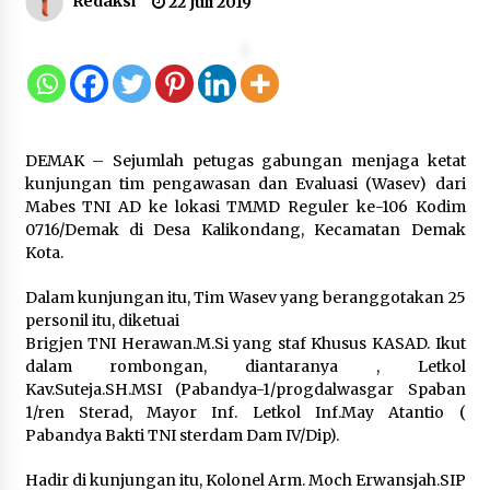
Redaksi
22 Juli 2019
Inovasi Perahu Layar Percepat
Pendirian Perseroan Perorangan
bagi Pelaku Usaha di Maluku Utara
9 Agustus 2026
DEMAK – Sejumlah petugas gabungan menjaga ketat
kunjungan tim pengawasan dan Evaluasi (Wasev) dari
Mabes TNI AD ke lokasi TMMD Reguler ke-106 Kodim
Wagub Malut Apresiasi
0716/Demak di Desa Kalikondang, Kecamatan Demak
Pendampingan Layanan Hukum
Kota.
Gratis, Kakanwil: Pencatatan Hak
Cipta Musik Kini Rp0
Dalam kunjungan itu, Tim Wasev yang beranggotakan 25
9 Agustus 2026
personil itu, diketuai
Brigjen TNI Herawan.M.Si yang staf Khusus KASAD. Ikut
dalam rombongan, diantaranya , Letkol
Kemenkum Malut Semarakkan HUT
Kav.Suteja.SH.MSI (Pabandya-1/progdalwasgar Spaban
RI dan Hari Pengayoman ke-81
1/ren Sterad, Mayor Inf. Letkol Inf.May Atantio (
melalui Fun Walk di Ternate
Pabandya Bakti TNI sterdam Dam IV/Dip).
9 Agustus 2026
Hadir di kunjungan itu, Kolonel Arm. Moch Erwansjah.SIP