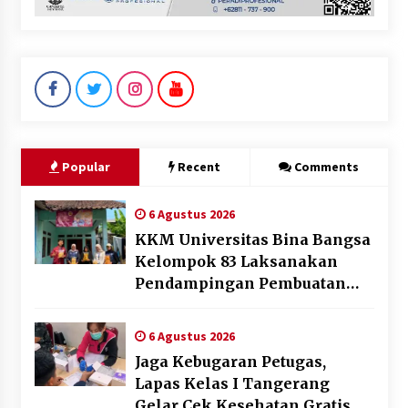
Popular
Recent
Comments
6 Agustus 2026
KKM Universitas Bina Bangsa
Kelompok 83 Laksanakan
Pendampingan Pembuatan
Spanduk Sebagai Upaya
Memperkuat Pemasaran
6 Agustus 2026
UMKM di Desa Cempaka
Jaga Kebugaran Petugas,
Lapas Kelas I Tangerang
Gelar Cek Kesehatan Gratis