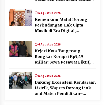
dan Skrining TB Lanjutan
6 Agustus 2026
Kemenkum Malut Dorong
Perlindungan Hak Cipta
Musik di Era Digital,
Sosialisasikan Pencatatan
Gratis dan Penguatan Royalti
6 Agustus 2026
Kejari Kota Tangerang
Bongkar Korupsi Rp5,49
Miliar: Sewa Pesawat Fiktif,
Eks VP Angkasa Pura Kargo
Ditahan
5 Agustus 2026
Dukung Ekosistem Kendaraan
Listrik, Wapres Dorong Link
and Match Pendidikan–
Industri