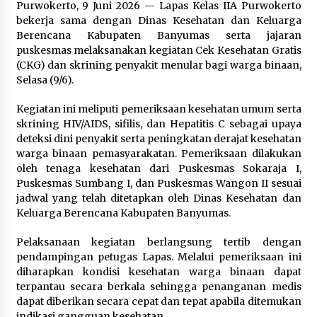
Purwokerto, 9 Juni 2026 — Lapas Kelas IIA Purwokerto
bekerja sama dengan Dinas Kesehatan dan Keluarga
Jokowi Tetap Disambut Hangat di
Berencana Kabupaten Banyumas serta jajaran
NTT, Ahmad Ali: Karya dan
puskesmas melaksanakan kegiatan Cek Kesehatan Gratis
Pengabdiannya Masih Dirasakan
(CKG) dan skrining penyakit menular bagi warga binaan,
Masyarakat
Selasa (9/6).
5 Agustus 2026
Kegiatan ini meliputi pemeriksaan kesehatan umum serta
skrining HIV/AIDS, sifilis, dan Hepatitis C sebagai upaya
Respons Cepat Aduan Warga, Wali
deteksi dini penyakit serta peningkatan derajat kesehatan
Kota Serang Bantu Bedah Rumah
warga binaan pemasyarakatan. Pemeriksaan dilakukan
Roboh Korban Bencana, Salurkan
oleh tenaga kesehatan dari Puskesmas Sokaraja I,
Bantuan Rp30 Juta
Puskesmas Sumbang I, dan Puskesmas Wangon II sesuai
5 Agustus 2026
jadwal yang telah ditetapkan oleh Dinas Kesehatan dan
Keluarga Berencana Kabupaten Banyumas.
Wali Kota Serang Budi Rustandi
Pelaksanaan kegiatan berlangsung tertib dengan
Berikan Penghargaan kepada
pendampingan petugas Lapas. Melalui pemeriksaan ini
Pemenang Sayembara Logo HUT ke-
diharapkan kondisi kesehatan warga binaan dapat
19 Kota Serang
terpantau secara berkala sehingga penanganan medis
5 Agustus 2026
dapat diberikan secara cepat dan tepat apabila ditemukan
indikasi gangguan kesehatan.