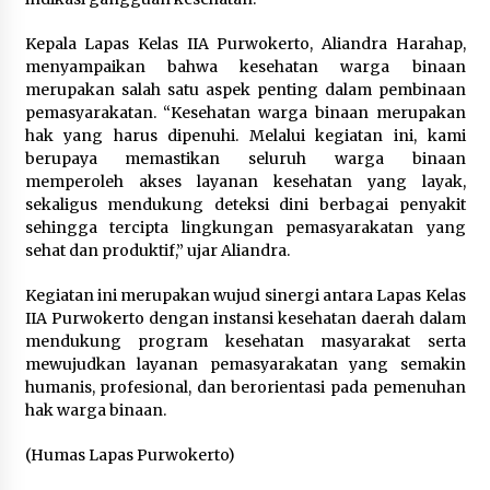
Polres Cilegon Gelar Apel
Kepala Lapas Kelas IIA Purwokerto, Aliandra Harahap,
Kesiapsiagaan Hadapi Ancaman
menyampaikan bahwa kesehatan warga binaan
Kebakaran Akibat Fenomena El Niño
merupakan salah satu aspek penting dalam pembinaan
5 Agustus 2026
pemasyarakatan. “Kesehatan warga binaan merupakan
hak yang harus dipenuhi. Melalui kegiatan ini, kami
berupaya memastikan seluruh warga binaan
memperoleh akses layanan kesehatan yang layak,
Pemkot Cilegon Sampaikan
sekaligus mendukung deteksi dini berbagai penyakit
Rancangan KUA PPAS 2027,
sehingga tercipta lingkungan pemasyarakatan yang
Pendapatan Ditarget Rp2,03 Triliun
sehat dan produktif,” ujar Aliandra.
5 Agustus 2026
Kegiatan ini merupakan wujud sinergi antara Lapas Kelas
IIA Purwokerto dengan instansi kesehatan daerah dalam
mendukung program kesehatan masyarakat serta
mewujudkan layanan pemasyarakatan yang semakin
humanis, profesional, dan berorientasi pada pemenuhan
hak warga binaan.
(Humas Lapas Purwokerto)