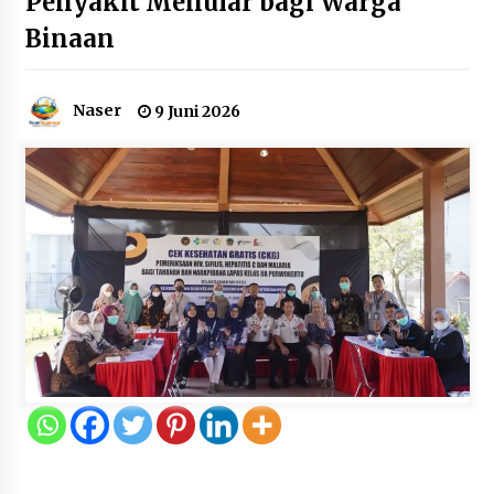
Penyakit Menular bagi Warga
Dukung Ekosistem Kendaraan
Binaan
Listrik, Wapres Dorong Link and
Match Pendidikan–Industri
5 Agustus 2026
Naser
9 Juni 2026
Marak Kecelakaan Kapal, Puan
Soroti Minimnya Faktor Keamanan
Transportasi Laut
5 Agustus 2026
Di Forum Internasional Majelis
Persaudaraan Manusia, Megawati
Soekarnoputri Tegaskan
Kepemimpinan Perempuan Bukan
Dominasi, Tapi Merawat Dan
Merangkul
5 Agustus 2026