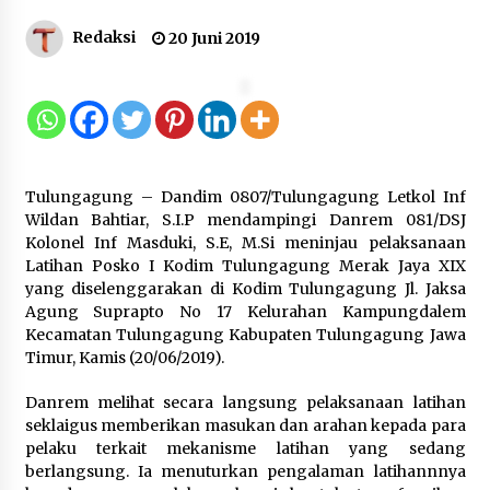
Redaksi
20 Juni 2019
Inovasi Perahu Layar Percepat
Pendirian Perseroan Perorangan
bagi Pelaku Usaha di Maluku Utara
9 Agustus 2026
Tulungagung – Dandim 0807/Tulungagung Letkol Inf
Wagub Malut Apresiasi
Wildan Bahtiar, S.I.P mendampingi Danrem 081/DSJ
Pendampingan Layanan Hukum
Kolonel Inf Masduki, S.E, M.Si meninjau pelaksanaan
Gratis, Kakanwil: Pencatatan Hak
Latihan Posko I Kodim Tulungagung Merak Jaya XIX
Cipta Musik Kini Rp0
yang diselenggarakan di Kodim Tulungagung Jl. Jaksa
9 Agustus 2026
Agung Suprapto No 17 Kelurahan Kampungdalem
Kecamatan Tulungagung Kabupaten Tulungagung Jawa
Timur, Kamis (20/06/2019).
Kemenkum Malut Semarakkan HUT
RI dan Hari Pengayoman ke-81
Danrem melihat secara langsung pelaksanaan latihan
melalui Fun Walk di Ternate
seklaigus memberikan masukan dan arahan kepada para
9 Agustus 2026
pelaku terkait mekanisme latihan yang sedang
berlangsung. Ia menuturkan pengalaman latihannnya