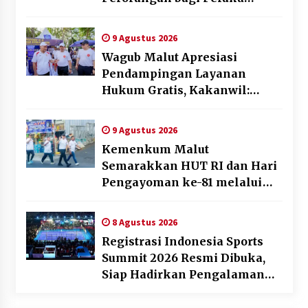
Usaha di Maluku Utara
9 Agustus 2026
Wagub Malut Apresiasi
Pendampingan Layanan
Hukum Gratis, Kakanwil:
Pencatatan Hak Cipta Musik
Kini Rp0
9 Agustus 2026
Kemenkum Malut
Semarakkan HUT RI dan Hari
Pengayoman ke-81 melalui
Fun Walk di Ternate
8 Agustus 2026
Registrasi Indonesia Sports
Summit 2026 Resmi Dibuka,
Siap Hadirkan Pengalaman
Beyond the Game