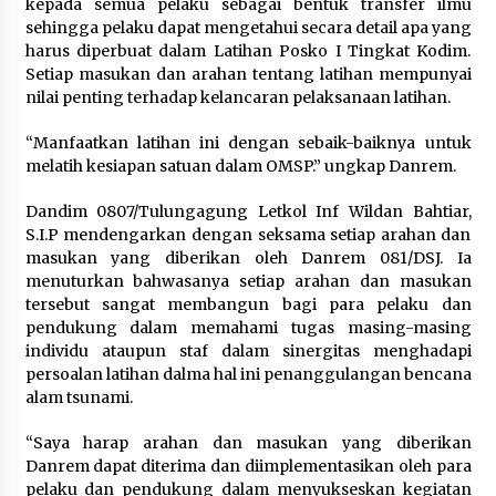
kepada semua pelaku sebagai bentuk transfer ilmu
sehingga pelaku dapat mengetahui secara detail apa yang
Registrasi Indonesia Sports Summit
harus diperbuat dalam Latihan Posko I Tingkat Kodim.
2026 Resmi Dibuka, Siap Hadirkan
Setiap masukan dan arahan tentang latihan mempunyai
Pengalaman Beyond the Game
nilai penting terhadap kelancaran pelaksanaan latihan.
8 Agustus 2026
“Manfaatkan latihan ini dengan sebaik-baiknya untuk
melatih kesiapan satuan dalam OMSP.” ungkap Danrem.
Timnas Indonesia Diharapkan
Dandim 0807/Tulungagung Letkol Inf Wildan Bahtiar,
Bangkit Usai Takluk dari Vietnam di
S.I.P mendengarkan dengan seksama setiap arahan dan
Piala AFF 2026
masukan yang diberikan oleh Danrem 081/DSJ. Ia
8 Agustus 2026
menuturkan bahwasanya setiap arahan dan masukan
tersebut sangat membangun bagi para pelaku dan
pendukung dalam memahami tugas masing-masing
individu ataupun staf dalam sinergitas menghadapi
Penanganan Kebakaran Gedung
persoalan latihan dalma hal ini penanggulangan bencana
Dinas Teknis Masuk Tahap Akhir,
alam tsunami.
Tak Ada Korban Jiwa
“Saya harap arahan dan masukan yang diberikan
8 Agustus 2026
Danrem dapat diterima dan diimplementasikan oleh para
pelaku dan pendukung dalam menyukseskan kegiatan