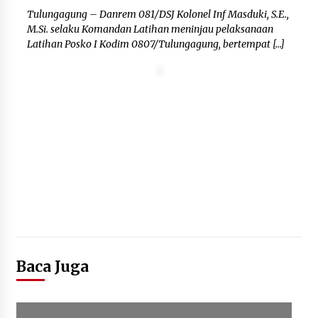
Tulungagung – Danrem 081/DSJ Kolonel Inf Masduki, S.E.,
Kemenpar Turut Perkuat
M.Si. selaku Komandan Latihan meninjau pelaksanaan
Pengembangan KEK Samota
Latihan Posko I Kodim 0807/Tulungagung, bertempat […]
sebagai Destinasi Wisata Bahari
Berkelas Dunia
8 Agustus 2026
Festival Lembah Baliem Perkuat
Ekonomi Masyarakat Papua
Pegunungan
8 Agustus 2026
Baca Juga