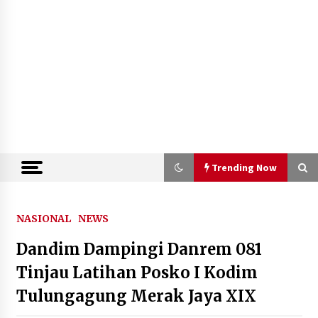
Trending Now
Trending Now
NASIONAL
NEWS
Dandim Dampingi Danrem 081
Semarak HUT ke-81 RI, Lapas
Perempuan Tangerang Ikuti Donor
Tinjau Latihan Posko I Kodim
Darah dan Fun Walk Kementerian
Tulungagung Merak Jaya XIX
Imigrasi dan Pemasyarakatan
9 Agustus 2026