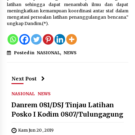
latihan sehingga dapat menambah ilmu dan dapat
Kebakaran Gedung Dinas Teknis
meningkatkan kemampuan koordinasi antar staf dalam
Abdul Muis Dipadamkan, Layanan
mengatasi persoalan latihan penanggulangan bencana.”
Publik Tetap Berjalan
ungkap Dandim.(*).
8 Agustus 2026
Posted in
NASIONAL
,
NEWS
12 Coklat Terbaik dan Enak di
Pasaran
8 Agustus 2026
Next Post
NASIONAL
NEWS
9 Kopi Botol Terbaik yang Praktis
Danrem 081/DSJ Tinjau Latihan
untuk Menemani Aktivitas
8 Agustus 2026
Posko I Kodim 0807/Tulungagung
Kam Jun 20 , 2019