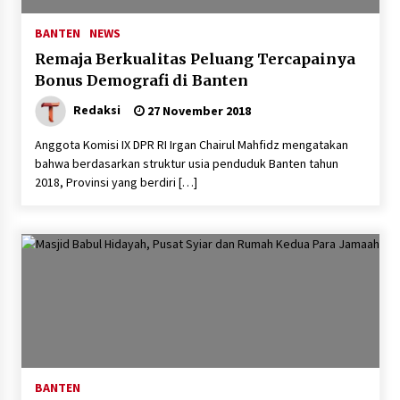
5 Agustus 2026
BANTEN
NEWS
Remaja Berkualitas Peluang Tercapainya
Jokowi Tetap Disambut Hangat di
NTT, Ahmad Ali: Karya dan
Bonus Demografi di Banten
Pengabdiannya Masih Dirasakan
Redaksi
27 November 2018
Masyarakat
5 Agustus 2026
Anggota Komisi IX DPR RI Irgan Chairul Mahfidz mengatakan
bahwa berdasarkan struktur usia penduduk Banten tahun
2018, Provinsi yang berdiri […]
Respons Cepat Aduan Warga, Wali
Kota Serang Bantu Bedah Rumah
Roboh Korban Bencana, Salurkan
Bantuan Rp30 Juta
5 Agustus 2026
Wali Kota Serang Budi Rustandi
Berikan Penghargaan kepada
Pemenang Sayembara Logo HUT ke-
19 Kota Serang
BANTEN