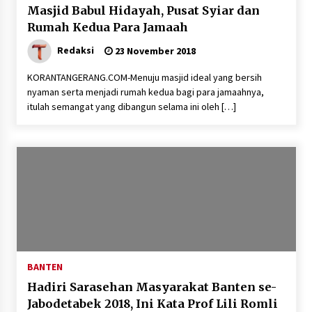
5 Agustus 2026
Masjid Babul Hidayah, Pusat Syiar dan
Rumah Kedua Para Jamaah
Polres Cilegon Gelar Apel
Redaksi
23 November 2018
Kesiapsiagaan Hadapi Ancaman
Kebakaran Akibat Fenomena El Niño
KORANTANGERANG.COM-Menuju masjid ideal yang bersih
5 Agustus 2026
nyaman serta menjadi rumah kedua bagi para jamaahnya,
itulah semangat yang dibangun selama ini oleh […]
Pemkot Cilegon Sampaikan
Rancangan KUA PPAS 2027,
Pendapatan Ditarget Rp2,03 Triliun
5 Agustus 2026
Melalui Ikrar Napiter, Lapas Cilegon
Dorong Reintegrasi Sosial
BANTEN
Berlandaskan Nilai Kebangsaan
Hadiri Sarasehan Masyarakat Banten se-
5 Agustus 2026
Jabodetabek 2018, Ini Kata Prof Lili Romli