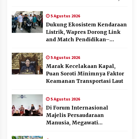
Eks VP Angkasa Pura Kargo
Ditahan
5 Agustus 2026
Dukung Ekosistem Kendaraan
Listrik, Wapres Dorong Link
and Match Pendidikan–
Industri
5 Agustus 2026
Marak Kecelakaan Kapal,
Puan Soroti Minimnya Faktor
Keamanan Transportasi Laut
5 Agustus 2026
Di Forum Internasional
Majelis Persaudaraan
Manusia, Megawati
Soekarnoputri Tegaskan
Kepemimpinan Perempuan