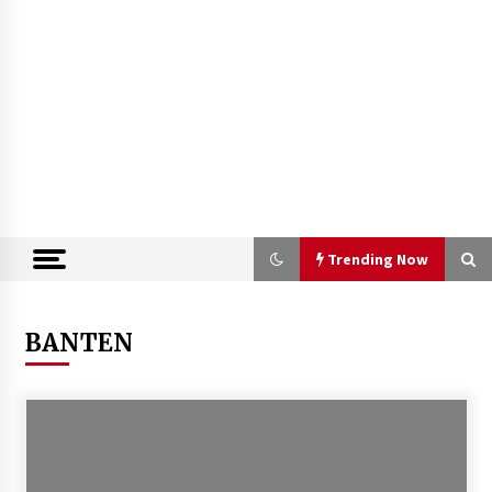
Trending Now
Trending Now
BANTEN
Kejari Kota Tangerang Bongkar
Korupsi Rp5,49 Miliar: Sewa Pesawat
Fiktif, Eks VP Angkasa Pura Kargo
Ditahan
6 Agustus 2026