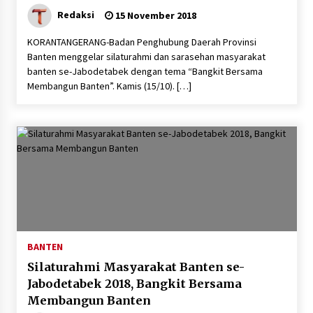
Redaksi
15 November 2018
“Anak Kades Jadi Kaur Keuangan?
KORANTANGERANG-Badan Penghubung Daerah Provinsi
Skandal Nepotisme Desa Buaran
Banten menggelar silaturahmi dan sarasehan masyarakat
Bambu Meledak!”
banten se-Jabodetabek dengan tema “Bangkit Bersama
5 Agustus 2026
Membangun Banten”. Kamis (15/10). […]
Mengenal Lebih Dekat: H. Salbini,
Tokoh Tangsel Penjaga Nilai dan
Pembangun Harapan Warga
Pamulang
5 Agustus 2026
BANTEN
Silaturahmi Masyarakat Banten se-
Jabodetabek 2018, Bangkit Bersama
Membangun Banten