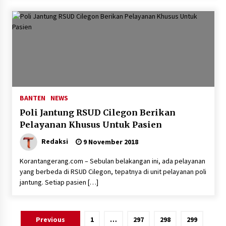
BANTEN
NEWS
Poli Jantung RSUD Cilegon Berikan
Pelayanan Khusus Untuk Pasien
Redaksi
9 November 2018
Korantangerang.com – Sebulan belakangan ini, ada pelayanan
yang berbeda di RSUD Cilegon, tepatnya di unit pelayanan poli
jantung. Setiap pasien […]
Paginasi
Previous
1
…
297
298
299