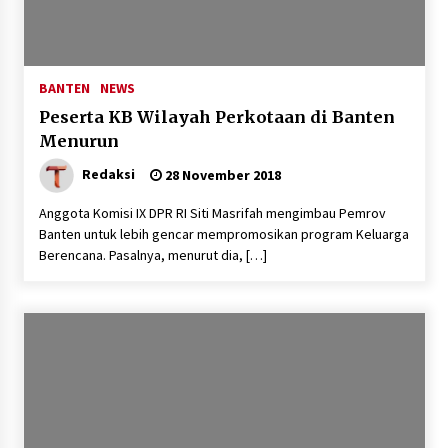
Dukung Ekosistem Kendaraan
Listrik, Wapres Dorong Link and
BANTEN
NEWS
Match Pendidikan–Industri
Peserta KB Wilayah Perkotaan di Banten
5 Agustus 2026
Menurun
Redaksi
28 November 2018
Marak Kecelakaan Kapal, Puan
Anggota Komisi IX DPR RI Siti Masrifah mengimbau Pemrov
Soroti Minimnya Faktor Keamanan
Banten untuk lebih gencar mempromosikan program Keluarga
Transportasi Laut
Berencana. Pasalnya, menurut dia, […]
5 Agustus 2026
Di Forum Internasional Majelis
Persaudaraan Manusia, Megawati
Soekarnoputri Tegaskan
Kepemimpinan Perempuan Bukan
Dominasi, Tapi Merawat Dan
Merangkul