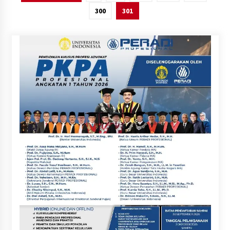
pos
300
301