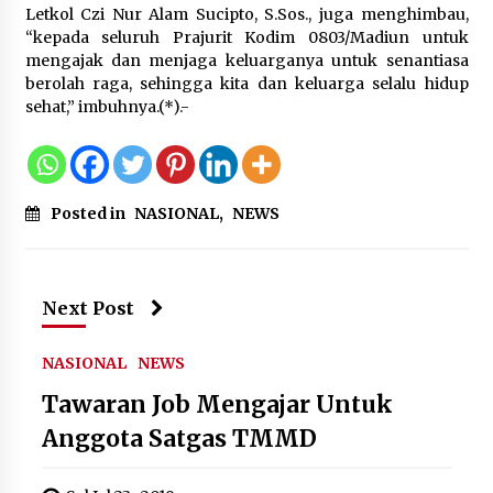
Letkol Czi Nur Alam Sucipto, S.Sos., juga menghimbau,
Jokowi Tetap Disambut Hangat di
“kepada seluruh Prajurit Kodim 0803/Madiun untuk
NTT, Ahmad Ali: Karya dan
mengajak dan menjaga keluarganya untuk senantiasa
Pengabdiannya Masih Dirasakan
berolah raga, sehingga kita dan keluarga selalu hidup
Masyarakat
sehat,” imbuhnya.(*).-
5 Agustus 2026
Respons Cepat Aduan Warga, Wali
Posted in
NASIONAL
,
NEWS
Kota Serang Bantu Bedah Rumah
Roboh Korban Bencana, Salurkan
Bantuan Rp30 Juta
5 Agustus 2026
Next Post
NASIONAL
NEWS
Tawaran Job Mengajar Untuk
Anggota Satgas TMMD