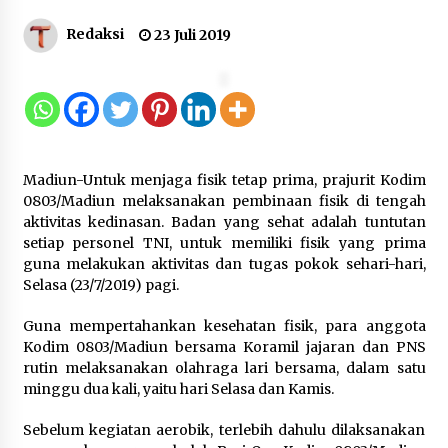
Kemenkum Malut Dorong
Redaksi
23 Juli 2019
Perlindungan Hak Cipta Musik di Era
Digital, Sosialisasikan Pencatatan
Gratis dan Penguatan Royalti
6 Agustus 2026
Dikunjungi PWI, Wawan Fauzi: Peran
Madiun-Untuk menjaga fisik tetap prima, prajurit Kodim
Media Bisa Berdampak Besar
0803/Madiun melaksanakan pembinaan fisik di tengah
hingga Fatal
aktivitas kedinasan. Badan yang sehat adalah tuntutan
6 Agustus 2026
setiap personel TNI, untuk memiliki fisik yang prima
guna melakukan aktivitas dan tugas pokok sehari-hari,
Selasa (23/7/2019) pagi.
Kejari Kota Tangerang Bongkar
Guna mempertahankan kesehatan fisik, para anggota
Korupsi Rp5,49 Miliar: Sewa Pesawat
Kodim 0803/Madiun bersama Koramil jajaran dan PNS
Fiktif, Eks VP Angkasa Pura Kargo
rutin melaksanakan olahraga lari bersama, dalam satu
Ditahan
minggu dua kali, yaitu hari Selasa dan Kamis.
6 Agustus 2026
Sebelum kegiatan aerobik, terlebih dahulu dilaksanakan