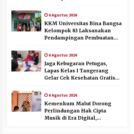
Meningkat
6 Agustus 2026
KKM Universitas Bina Bangsa
Kelompok 83 Laksanakan
Pendampingan Pembuatan
Spanduk Sebagai Upaya
Memperkuat Pemasaran
6 Agustus 2026
UMKM di Desa Cempaka
Jaga Kebugaran Petugas,
Lapas Kelas I Tangerang
Gelar Cek Kesehatan Gratis
dan Skrining TB Lanjutan
6 Agustus 2026
Kemenkum Malut Dorong
Perlindungan Hak Cipta
Musik di Era Digital,
Sosialisasikan Pencatatan
Gratis dan Penguatan Royalti