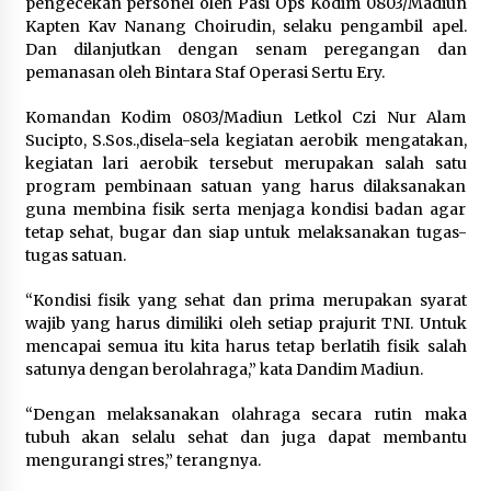
pengecekan personel oleh Pasi Ops Kodim 0803/Madiun
Dukung Ekosistem Kendaraan
Kapten Kav Nanang Choirudin, selaku pengambil apel.
Listrik, Wapres Dorong Link and
Dan dilanjutkan dengan senam peregangan dan
Match Pendidikan–Industri
pemanasan oleh Bintara Staf Operasi Sertu Ery.
5 Agustus 2026
Komandan Kodim 0803/Madiun Letkol Czi Nur Alam
Sucipto, S.Sos.,disela-sela kegiatan aerobik mengatakan,
kegiatan lari aerobik tersebut merupakan salah satu
Marak Kecelakaan Kapal, Puan
program pembinaan satuan yang harus dilaksanakan
Soroti Minimnya Faktor Keamanan
guna membina fisik serta menjaga kondisi badan agar
Transportasi Laut
tetap sehat, bugar dan siap untuk melaksanakan tugas-
5 Agustus 2026
tugas satuan.
“Kondisi fisik yang sehat dan prima merupakan syarat
wajib yang harus dimiliki oleh setiap prajurit TNI. Untuk
Di Forum Internasional Majelis
mencapai semua itu kita harus tetap berlatih fisik salah
Persaudaraan Manusia, Megawati
satunya dengan berolahraga,” kata Dandim Madiun.
Soekarnoputri Tegaskan
Kepemimpinan Perempuan Bukan
“Dengan melaksanakan olahraga secara rutin maka
Dominasi, Tapi Merawat Dan
tubuh akan selalu sehat dan juga dapat membantu
Merangkul
mengurangi stres,” terangnya.
5 Agustus 2026