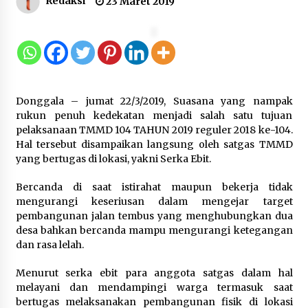
Redaksi
23 Maret 2019
Gebyar Lomba 17 Agustus RSUD
Tigaraksa, Semarakkan HUT RI
dengan Nuansa Kebersamaan
7 Agustus 2026
Donggala – jumat 22/3/2019, Suasana yang nampak
Pemanfaatan Limbah Galon Bekas,
rukun penuh kedekatan menjadi salah satu tujuan
Lapas Banjar Tanam 200 Pohon
pelaksanaan TMMD 104 TAHUN 2019 reguler 2018 ke-104.
Cabai Dukung Program Ketahanan
Hal tersebut disampaikan langsung oleh satgas TMMD
Pangan
yang bertugas di lokasi, yakni Serka Ebit.
7 Agustus 2026
Bercanda di saat istirahat maupun bekerja tidak
mengurangi keseriusan dalam mengejar target
Tagihan Air Tanpa Pemakaian,
pembangunan jalan tembus yang menghubungkan dua
Terungkap Ada Transisi Panjang
desa bahkan bercanda mampu mengurangi ketegangan
Pengelolaan , Perumdam TKR
dan rasa lelah.
Didesak Transparan
Menurut serka ebit para anggota satgas dalam hal
7 Agustus 2026
melayani dan mendampingi warga termasuk saat
bertugas melaksanakan pembangunan fisik di lokasi