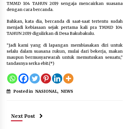
Sarana PAUD Diperkuat, Tangsel
TMMD 104 TAHUN 2019 sengaja mencairkan suasana
Dorong Angka Partisipasi Sekolah
dengan cara bercanda.
Terus Meningkat
Bahkan, kata dia, bercanda di saat-saat tertentu sudah
7 Agustus 2026
menjadi kebiasaan sejak pertama kali pra TMMD 104
TAHUN 2019 digulirkan di Desa Bakubakulu.
“Jadi kami yang di lapangan membiasakan diri untuk
KKM Universitas Bina Bangsa
selalu dalam suasana rukun, mulai dari bekerja, makan
Kelompok 83 Laksanakan
maupun bermusyarwarah untuk memutuskan sesuatu,”
Pendampingan Pembuatan Spanduk
tandasnya serka ebit.(*)
Sebagai Upaya Memperkuat
Pemasaran UMKM di Desa Cempaka
6 Agustus 2026
Jaga Kebugaran Petugas, Lapas
Posted in
NASIONAL
,
NEWS
Kelas I Tangerang Gelar Cek
Kesehatan Gratis dan Skrining TB
Lanjutan
6 Agustus 2026
Next Post