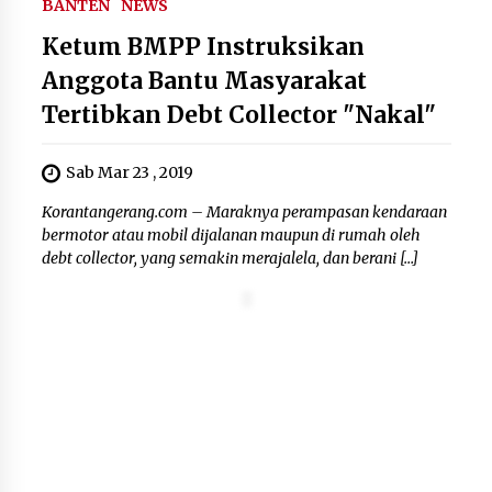
BANTEN
NEWS
Kemenkum Malut Dorong
Perlindungan Hak Cipta Musik di Era
Ketum BMPP Instruksikan
Digital, Sosialisasikan Pencatatan
Anggota Bantu Masyarakat
Gratis dan Penguatan Royalti
6 Agustus 2026
Tertibkan Debt Collector "Nakal"
Dikunjungi PWI, Wawan Fauzi: Peran
Sab Mar 23 , 2019
Media Bisa Berdampak Besar
Korantangerang.com – Maraknya perampasan kendaraan
hingga Fatal
bermotor atau mobil dijalanan maupun di rumah oleh
6 Agustus 2026
debt collector, yang semakin merajalela, dan berani […]