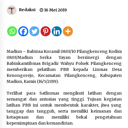
Gebyar Lomba 17 Agustus RSUD
Redaksi
16 Mei 2019
Tigaraksa, Semarakkan HUT RI
dengan Nuansa Kebersamaan
7 Agustus 2026
Pemanfaatan Limbah Galon Bekas,
Madiun – Babinsa Koramil 0803/10 Pilangkenceng Kodim
Lapas Banjar Tanam 200 Pohon
0803/Madiun Serka Yayan bersinergi dengan
Cabai Dukung Program Ketahanan
Babinkamtibmas Brigadir Wahyu Polsek Pilangkenceng
Pangan
memberikan pelatihan PBB kepada Linmas Desa
7 Agustus 2026
Kenongorejo, Kecamatan Pilangkenceng, Kabupaten
Madiun, Kamis (16/5/2019).
Tagihan Air Tanpa Pemakaian,
Terlihat para Satlinmas mengikuti latihan dengan
Terungkap Ada Transisi Panjang
semangat dan antusias yang tinggi. Tujuan kegiatan
Pengelolaan , Perumdam TKR
latihan PBB ini untuk membentuk karakter, jiwa yang
Didesak Transparan
tanggap dan tangguh, serta memiliki keimanan dan
7 Agustus 2026
ketaqwaan dan memiliki bekal pengetahuan
kepemimpinan dan kemandirian.