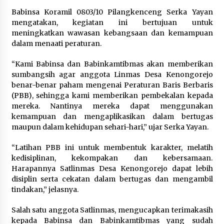
Sarana PAUD Diperkuat, Tangsel
Babinsa Koramil 0803/10 Pilangkenceng Serka Yayan
Dorong Angka Partisipasi Sekolah
mengatakan, kegiatan ini bertujuan untuk
Terus Meningkat
meningkatkan wawasan kebangsaan dan kemampuan
7 Agustus 2026
dalam menaati peraturan.
“Kami Babinsa dan Babinkamtibmas akan memberikan
sumbangsih agar anggota Linmas Desa Kenongorejo
KKM Universitas Bina Bangsa
benar-benar paham mengenai Peraturan Baris Berbaris
Kelompok 83 Laksanakan
(PBB), sehingga kami memberikan pembekalan kepada
Pendampingan Pembuatan Spanduk
mereka. Nantinya mereka dapat menggunakan
Sebagai Upaya Memperkuat
kemampuan dan mengaplikasikan dalam bertugas
Pemasaran UMKM di Desa Cempaka
maupun dalam kehidupan sehari-hari,” ujar Serka Yayan.
6 Agustus 2026
“Latihan PBB ini untuk membentuk karakter, melatih
Jaga Kebugaran Petugas, Lapas
kedisiplinan, kekompakan dan kebersamaan.
Kelas I Tangerang Gelar Cek
Harapannya Satlinmas Desa Kenongorejo dapat lebih
Kesehatan Gratis dan Skrining TB
disiplin serta cekatan dalam bertugas dan mengambil
Lanjutan
tindakan,” jelasnya.
6 Agustus 2026
Salah satu anggota Satlinmas, mengucapkan terimakasih
kepada Babinsa dan Babinkamtibmas yang sudah