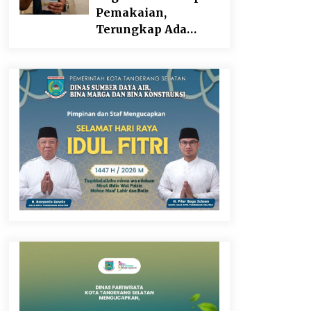
Pangan
Pemakaian,
Terungkap Ada
Transisi Panjang
Pengelolaan ,
Perumdam TKR
Didesak Transparan