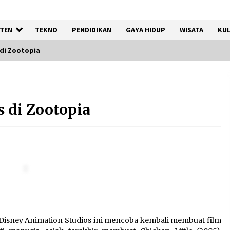
TEN
TEKNO
PENDIDIKAN
GAYA HIDUP
WISATA
KUL
 di Zootopia
Kemnaker Siapkan Regulasi
Ketenagakerjaan yang
 di Zootopia
Selaras dengan Tantangan
Dunia Kerja Modern
7 Agustus 2026
Tagihan Air Tanpa
Pemakaian, Terungkap Ada
Transisi Panjang Pengelolaan
, Perumdam TKR Didesak
Transparan
7 Agustus 2026
t Disney Animation Studios ini mencoba kembali membuat film