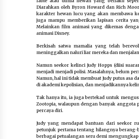
fable atau dunia hewan yang berlaku sepert
KKM Universitas Bina Bangs
Diarahkan oleh Byron Howard dan Rich Moore
Kelompok 83 Laksanakan
karakter hewan lucu yang akan membawa kece
Pendampingan Pembuatan
juga mampu memberikan lapisan cerita yan
Spanduk Sebagai Upaya
Melainkan film animasi yang dikemas deng
Memperkuat Pemasaran
animasi Disney.
UMKM di Desa Cempaka
6 Agustus 2026
Berkisah satwa mamalia yang telah berevo
meninggalkan naluri liar mereka dan menjala
Dikunjungi PWI, Wawan Fauzi
Peran Media Bisa Berdampa
Namun seekor kelinci Judy Hopps (diisi suaran
Besar hingga Fatal
menjadi menjadi polisi. Masalahnya, belum pern
6 Agustus 2026
Namun, hal ini tidak membuat Judy putus asa da
di akademi kepolisian, dan menjadikannya kelinc
Tak hanya itu, ia juga bertekad untuk mengu
Zootopia, walaupun dengan banyak anggota p
percaya diri.
Judy yang mendapat bantuan dari seekor r
petunjuk pertama tentang hilangnya berang-b
berbagai petualangan seru demi mengungkap k