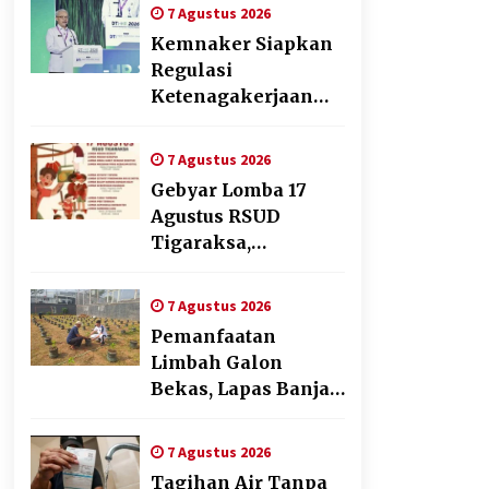
Transformasi
7 Agustus 2026
Digital
Kemnaker Siapkan
Regulasi
Ketenagakerjaan
yang Selaras
dengan Tantangan
7 Agustus 2026
Dunia Kerja Modern
Gebyar Lomba 17
Agustus RSUD
Tigaraksa,
Semarakkan HUT RI
dengan Nuansa
7 Agustus 2026
Kebersamaan
Pemanfaatan
Limbah Galon
Bekas, Lapas Banjar
Tanam 200 Pohon
Cabai Dukung
7 Agustus 2026
Program Ketahanan
Tagihan Air Tanpa