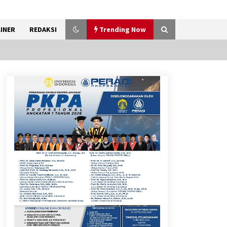
INER
REDAKSI
Trending Now
Gebyar Lomba 17 Agustus
RSUD Tigaraksa, Semarakkan
HUT RI dengan Nuansa
Kebersamaan
7 Agustus 2026
Sarana PAUD Diperkuat,
Tangsel Dorong Angka
Partisipasi Sekolah Terus
Meningkat
7 Agustus 2026