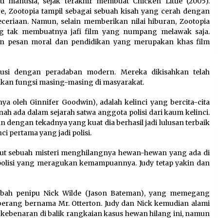
i manusia, sejak terakhir membuat Chicken Little (2005).
a
Jaga Kebugaran Petugas,
, Zootopia tampil sebagai sebuah kisah yang cerah dengan
Lapas Kelas I Tangerang
riaan. Namun, selain memberikan nilai hiburan, Zootopia
Gelar Cek Kesehatan Gratis
g tak membuatnya jafi film yang numpang melawak saja.
dan Skrining TB Lanjutan
an pesan moral dan pendidikan yang merupakan khas film
6 Agustus 2026
lusi dengan peradaban modern. Mereka dikisahkan telah
nkan fungsi masing-masing di masyarakat.
:
Kejari Kota Tangerang
k
Bongkar Korupsi Rp5,49
ya oleh Ginnifer Goodwin), adalah kelinci yang bercita-cita
Miliar: Sewa Pesawat Fiktif,
ah ada dalam sejarah satwa anggota polisi dari kaum kelinci.
Eks VP Angkasa Pura Kargo
n dengan tekadnya yang kuat dia berhasil jadi lulusan terbaik
Ditahan
i pertama yang jadi polisi.
6 Agustus 2026
sut sebuah misteri menghilangnya hewan-hewan yang ada di
olisi yang meragukan kemampuannya. Judy tetap yakin dan
ubah penipu Nick Wilde (Jason Bateman), yang memegang
erang bernama Mr. Otterton. Judy dan Nick kemudian alami
ebenaran di balik rangkaian kasus hewan hilang ini, namun