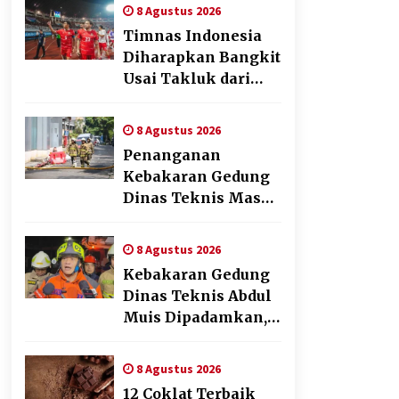
Pengalaman Beyond
8 Agustus 2026
the Game
Timnas Indonesia
Diharapkan Bangkit
Usai Takluk dari
Vietnam di Piala
AFF 2026
8 Agustus 2026
Penanganan
Kebakaran Gedung
Dinas Teknis Masuk
Tahap Akhir, Tak
Ada Korban Jiwa
8 Agustus 2026
Kebakaran Gedung
Dinas Teknis Abdul
Muis Dipadamkan,
Layanan Publik
Tetap Berjalan
8 Agustus 2026
12 Coklat Terbaik