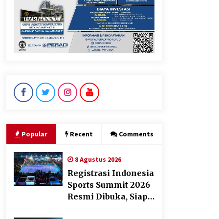
Manfaatnya untuk Kesehatan
Pencernaan
8 Agustus 2026
DPD Partai Gerakan Rakyat
Kota Tangerang Gelar
Konsolidasi Internal Jelang
Pemilu 2029
8 Agustus 2026
Popular
Recent
Comments
8 Agustus 2026
Registrasi Indonesia
Sports Summit 2026
Resmi Dibuka, Siap
Hadirkan