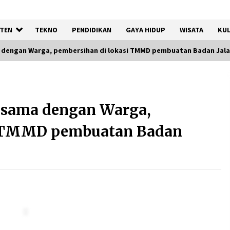
TEN
TEKNO
PENDIDIKAN
GAYA HIDUP
WISATA
KUL
 dengan Warga, pembersihan di lokasi TMMD pembuatan Badan Jal
Timnas Indonesia Diharapkan
Bangkit Usai Takluk dari
asama dengan Warga,
Vietnam di Piala AFF 2026
8 Agustus 2026
i TMMD pembuatan Badan
12 Coklat Terbaik dan Enak di
Pasaran
8 Agustus 2026
Festival Lembah Baliem