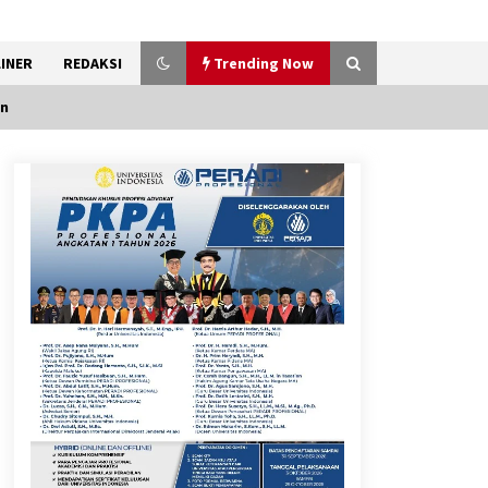
INER
REDAKSI
Trending Now
an
Penanganan Kebakaran
Gedung Dinas Teknis Masuk
Tahap Akhir, Tak Ada Korban
Jiwa
8 Agustus 2026
9 Kopi Botol Terbaik yang
Praktis untuk Menemani
Aktivitas
8 Agustus 2026
Bakteri Yogurt, Kenali