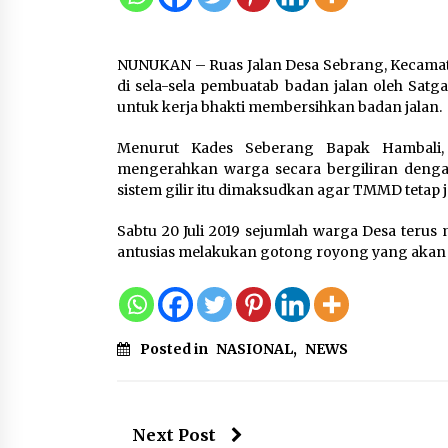
Pengembangan KEK Samota
sebagai Destinasi Wisata
Bahari Berkelas Dunia
NUNUKAN – Ruas Jalan Desa Sebrang, Kecamata
8 Agustus 2026
di sela-sela pembuatab badan jalan oleh Sat
untuk kerja bhakti membersihkan badan jalan.
Perawatan PCOS yang Efektif
untuk Menjaga Kesuburan
Menurut Kades Seberang Bapak Hambali, 
8 Agustus 2026
mengerahkan warga secara bergiliran deng
sistem gilir itu dimaksudkan agar TMMD tetap 
Sabtu 20 Juli 2019 sejumlah warga Desa teru
antusias melakukan gotong royong yang akan
Posted in
NASIONAL
,
NEWS
Next Post