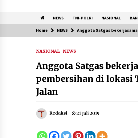
NEWS
TNI-POLRI
NASIONAL
BAN
Home
NEWS
Anggota Satgas bekerjasama
Trending Now
NASIONAL
NEWS
Registrasi Indonesia Sports
Summit 2026 Resmi Dibuka,
Anggota Satgas bekerj
Siap Hadirkan Pengalaman
Beyond the Game
pembersihan di lokas
8 Agustus 2026
Jalan
Kebakaran Gedung Dinas
Teknis Abdul Muis
Dipadamkan, Layanan Publik
Tetap Berjalan
Redaksi
21 Juli 2019
8 Agustus 2026
Kemenpar Turut Perkuat