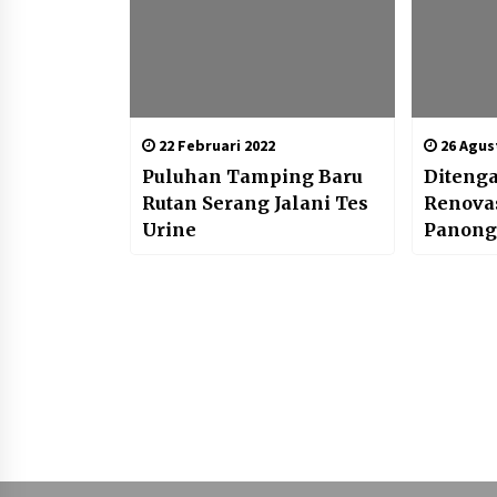
22 Februari 2022
26 Agus
Puluhan Tamping Baru
Diteng
Rutan Serang Jalani Tes
Renova
Urine
Panong
Berjala