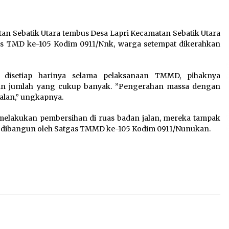
Perkuat Ekonomi Masyarakat
Papua Pegunungan
8 Agustus 2026
n Sebatik Utara tembus Desa Lapri Kecamatan Sebatik Utara
gas TMD ke-105 Kodim 0911/Nnk, warga setempat dikerahkan
Wamenhan Pimpin Prosesi
Pelantikan dan Sertijab
disetiap harinya selama pelaksanaan TMMD, pihaknya
Pejabat Tinggi Kemhan
an jumlah yang cukup banyak. ”Pengerahan massa dengan
8 Agustus 2026
jalan,” ungkapnya.
s melakukan pembersihan di ruas badan jalan, mereka tampak
 dibangun oleh Satgas TMMD ke-105 Kodim 0911/Nunukan.