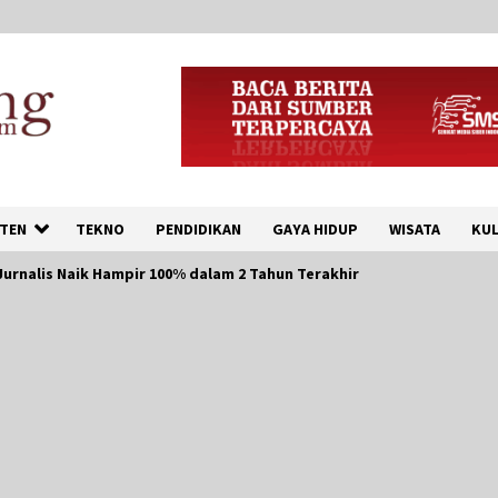
TEN
TEKNO
PENDIDIKAN
GAYA HIDUP
WISATA
KUL
Jurnalis Naik Hampir 100% dalam 2 Tahun Terakhir
Dukung Ekosistem Kendaraan
Listrik, Wapres Dorong Link
and Match Pendidikan–
Industri
5 Agustus 2026