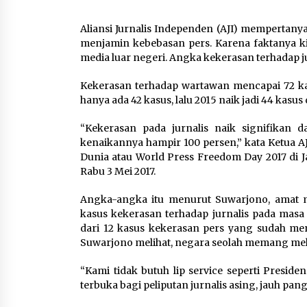
Aliansi Jurnalis Independen (AJI) mempertany
menjamin kebebasan pers. Karena faktanya kin
media luar negeri. Angka kekerasan terhadap jur
Kekerasan terhadap wartawan mencapai 72 ka
hanya ada 42 kasus, lalu 2015 naik jadi 44 kasu
“Kekerasan pada jurnalis naik signifikan d
kenaikannya hampir 100 persen,” kata Ketua A
Dunia atau World Press Freedom Day 2017 di J
Rabu 3 Mei 2017.
Angka-angka itu menurut Suwarjono, amat m
kasus kekerasan terhadap jurnalis pada masa
dari 12 kasus kekerasan pers yang sudah men
Suwarjono melihat, negara seolah memang me
“Kami tidak butuh lip service seperti Presi
terbuka bagi peliputan jurnalis asing, jauh pang