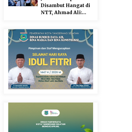
Tegaskan
Disambut Hangat di
Kepemimpinan
NTT, Ahmad Ali:
Perempuan Bukan
Karya dan
Dominasi, Tapi
Pengabdiannya
Merawat Dan
Masih Dirasakan
Merangkul
Masyarakat