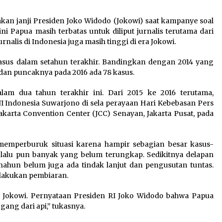
akan janji Presiden Joko Widodo (Jokowi) saat kampanye soal
i Papua masih terbatas untuk diliput jurnalis terutama dari
nalis di Indonesia juga masih tinggi di era Jokowi.
sus dalam setahun terakhir. Bandingkan dengan 2014 yang
s dan puncaknya pada 2016 ada 78 kasus.
alam dua tahun terakhir ini. Dari 2015 ke 2016 terutama,
JI Indonesia Suwarjono di sela perayaan Hari Kebebasan Pers
akarta Convention Center (JCC) Senayan, Jakarta Pusat, pada
emperburuk situasi karena hampir sebagian besar kasus-
 lalu pun banyak yang belum terungkap. Sedikitnya delapan
ahun belum juga ada tindak lanjut dan pengusutan tuntas.
lakukan pembiaran.
den Jokowi. Pernyataan Presiden RI Joko Widodo bahwa Papua
gang dari api,” tukasnya.