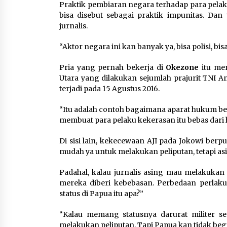
Praktik pembiaran negara terhadap para pelaku
bisa disebut sebagai praktik impunitas. Dan
jurnalis.
“Aktor negara ini kan banyak ya, bisa polisi, bisa
Pria yang pernah bekerja di
Okezone
itu men
Utara yang dilakukan sejumlah prajurit TNI 
terjadi pada 15 Agustus 2016.
“Itu adalah contoh bagaimana aparat hukum b
membuat para pelaku kekerasan itu bebas dari
Di sisi lain, kekecewaan AJI pada Jokowi berpu
mudah ya untuk melakukan peliputan, tetapi asi
Padahal, kalau jurnalis asing mau melakukan p
mereka diberi kebebasan. Perbedaan perlaku
status di Papua itu apa?”
“Kalau memang statusnya darurat militer sep
melakukan peliputan. Tapi Papua kan tidak beg