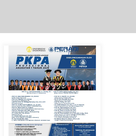
Respons Cepat Aduan Warga,
Wali Kota Serang Bantu Bedah
Rumah Roboh Korban
Bencana, Salurkan Bantuan
Rp30 Juta
5 Agustus 2026
Pemkot Cilegon Sampaikan
Rancangan KUA PPAS 2027,
Pendapatan Ditarget Rp2,03
Triliun
5 Agustus 2026
Mengenal Lebih Dekat: H.
Salbini, Tokoh Tangsel
Penjaga Nilai dan Pembangun
Harapan Warga Pamulang
5 Agustus 2026