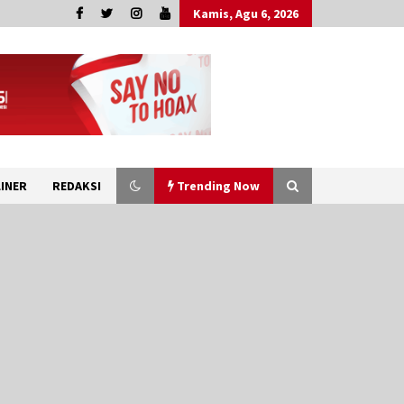
Kamis, Agu 6, 2026
INER
REDAKSI
Trending Now
Marak Kecelakaan Kapal,
Puan Soroti Minimnya Faktor
Keamanan Transportasi Laut
5 Agustus 2026