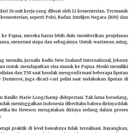
 dari 18 unit kerja yang dibuat oleh 12 kementerian. Termasuk
ementerian, seperti Polri, Badan Intelijen Negara (BIN) dan
gi ke Papua, mereka harus lebih dulu memberikan penjelasan
e mana, menemui siapa dan sebagainya. Untuk wartawan asing,
g menulis, jurnalis Radio New Zealand International, Johnny
n untuk mendapatkan visa masuk ke Papua. Meski memiliki
epolisian dan TNI saat hendak mengonfirmasi beberapa liputan
 Dumieres, juga dicari-cari polisi saat melakukan liputan di
an Basille Marie Longchamp dideportasi. Tak lama berselang,
hendak meninggalkan Indonesia diberitahu bahwa dirinya tidak
ketika itu Hewson mengatakan dirinya sedang dalam proses
.
api praktik di level bawahnya tidak terealisasi. Bayangkan,