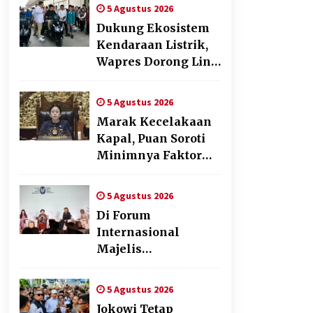
Pesawat Fiktif, Eks
5 Agustus 2026
VP Angkasa Pura
Dukung Ekosistem
Kargo Ditahan
Kendaraan Listrik,
Wapres Dorong Link
and Match
Pendidikan–Industri
5 Agustus 2026
Marak Kecelakaan
Kapal, Puan Soroti
Minimnya Faktor
Keamanan
Transportasi Laut
5 Agustus 2026
Di Forum
Internasional
Majelis
Persaudaraan
Manusia, Megawati
5 Agustus 2026
Soekarnoputri
Jokowi Tetap