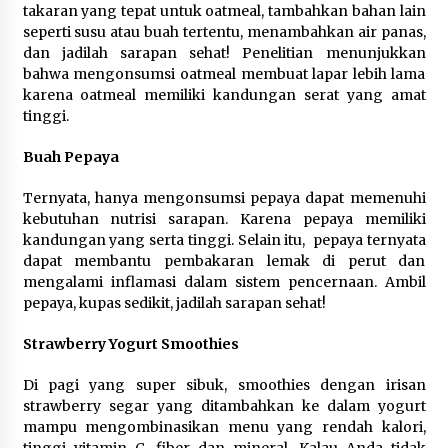
Sarana PAUD Diperkuat, Tangsel
takaran yang tepat untuk oatmeal, tambahkan bahan lain
Dorong Angka Partisipasi Sekolah
seperti susu atau buah tertentu, menambahkan air panas,
Terus Meningkat
dan jadilah sarapan sehat! Penelitian menunjukkan
bahwa mengonsumsi oatmeal membuat lapar lebih lama
7 Agustus 2026
karena oatmeal memiliki kandungan serat yang amat
tinggi.
Buah Pepaya
KKM Universitas Bina Bangsa
Kelompok 83 Laksanakan
Ternyata, hanya mengonsumsi pepaya dapat memenuhi
Pendampingan Pembuatan Spanduk
kebutuhan nutrisi sarapan. Karena pepaya memiliki
Sebagai Upaya Memperkuat
kandungan yang serta tinggi. Selain itu, pepaya ternyata
Pemasaran UMKM di Desa Cempaka
dapat membantu pembakaran lemak di perut dan
6 Agustus 2026
mengalami inflamasi dalam sistem pencernaan. Ambil
pepaya, kupas sedikit, jadilah sarapan sehat!
Jaga Kebugaran Petugas, Lapas
Kelas I Tangerang Gelar Cek
Strawberry Yogurt Smoothies
Kesehatan Gratis dan Skrining TB
Lanjutan
Di pagi yang super sibuk, smoothies dengan irisan
6 Agustus 2026
strawberry segar yang ditambahkan ke dalam yogurt
mampu mengombinasikan menu yang rendah kalori,