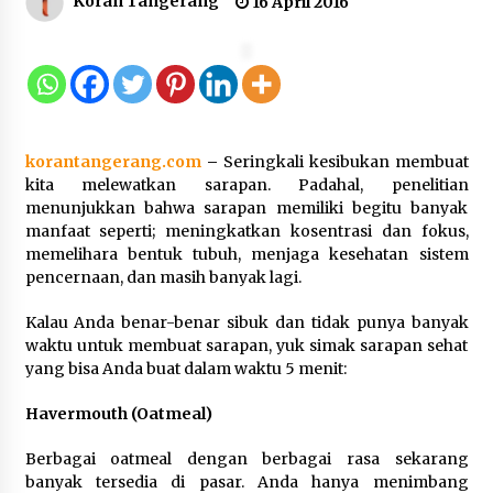
Koran Tangerang
16 April 2016
Gebyar Lomba 17 Agustus RSUD
Tigaraksa, Semarakkan HUT RI
dengan Nuansa Kebersamaan
7 Agustus 2026
korantangerang.com
–
Seringkali kesibukan membuat
Pemanfaatan Limbah Galon Bekas,
kita melewatkan sarapan. Padahal, penelitian
Lapas Banjar Tanam 200 Pohon
menunjukkan bahwa sarapan memiliki begitu banyak
Cabai Dukung Program Ketahanan
manfaat seperti; meningkatkan kosentrasi dan fokus,
Pangan
memelihara bentuk tubuh, menjaga kesehatan sistem
pencernaan, dan masih banyak lagi.
7 Agustus 2026
Kalau Anda benar-benar sibuk dan tidak punya banyak
Tagihan Air Tanpa Pemakaian,
waktu untuk membuat sarapan, yuk simak sarapan sehat
Terungkap Ada Transisi Panjang
yang bisa Anda buat dalam waktu 5 menit:
Pengelolaan , Perumdam TKR
Didesak Transparan
Havermouth (Oatmeal)
7 Agustus 2026
Berbagai oatmeal dengan berbagai rasa sekarang
banyak tersedia di pasar. Anda hanya menimbang