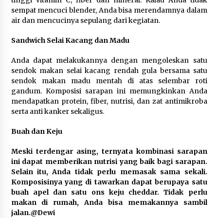
tinggi vitamin C, fiber dan mineral. Kalau Anda tidak
Kemenkum Malut Dorong
sempat mencuci blender, Anda bisa merendamnya dalam
Perlindungan Hak Cipta Musik di Era
air dan mencucinya sepulang dari kegiatan.
Digital, Sosialisasikan Pencatatan
Gratis dan Penguatan Royalti
Sandwich Selai Kacang dan Madu
6 Agustus 2026
Anda dapat melakukannya dengan mengoleskan satu
sendok makan selai kacang rendah gula bersama satu
Dikunjungi PWI, Wawan Fauzi: Peran
sendok makan madu mentah di atas selembar roti
Media Bisa Berdampak Besar
gandum. Komposisi sarapan ini memungkinkan Anda
hingga Fatal
mendapatkan protein, fiber, nutrisi, dan zat antimikroba
6 Agustus 2026
serta anti kanker sekaligus.
Buah dan Keju
Meski terdengar asing, ternyata kombinasi sarapan
ini dapat memberikan nutrisi yang baik bagi sarapan.
Selain itu, Anda tidak perlu memasak sama sekali.
Komposisinya yang di tawarkan dapat berupaya satu
buah apel dan satu ons keju cheddar. Tidak perlu
makan di rumah, Anda bisa memakannya sambil
jalan.@Dewi