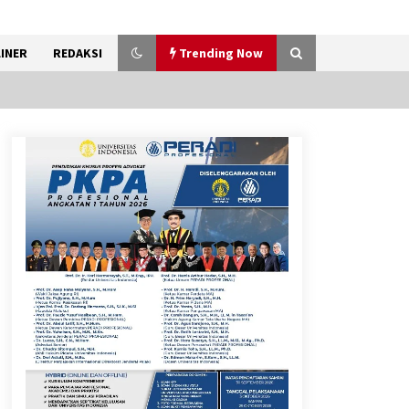
INER
REDAKSI
Trending Now
Sarana PAUD Diperkuat,
Tangsel Dorong Angka
Partisipasi Sekolah Terus
Meningkat
7 Agustus 2026
Kemenkum Malut Dorong
Perlindungan Hak Cipta Musik
di Era Digital, Sosialisasikan
Pencatatan Gratis dan
Penguatan Royalti
6 Agustus 2026