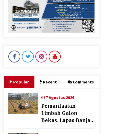
Dukung Ekosistem Kendaraan
Listrik, Wapres Dorong Link
and Match Pendidikan–
Industri
5 Agustus 2026
Jokowi Tetap Disambut
Hangat di NTT, Ahmad Ali:
Karya dan Pengabdiannya
Masih Dirasakan Masyarakat
Popular
Recent
Comments
5 Agustus 2026
7 Agustus 2026
Pemanfaatan
Limbah Galon
Bekas, Lapas Banjar
Tanam 200 Pohon