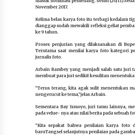
masuk nominasi pemenang. Senin (20/11).Seda
6 Agustus 2026
November 2017.
Dikunjungi PWI, Wawan Fauzi
Kelima belas karya foto itu terbagi kedalam ti
Peran Media Bisa Berdampa
dianggap sudah mewakili refleksi geliat pem
Besar hingga Fatal
ke 9 tahun.
6 Agustus 2026
Proses penjurian yang dilaksanakan di Bupe 
Terutama saat menilai karya foto kategori p
jurnalis foto.
Marak Kecelakaan Kapal,
Puan Soroti Minimnya Faktor
Arbain Rambey yang menjadi salah satu juri 
Keamanan Transportasi Lau
membuat para juri sedikit kesulitan menentuka
5 Agustus 2026
“Terus terang, kita agak sulit menentukan m
nengerucut ke tema,”jelas Arbain.
Sementara Bay Ismoyo, juri tamu lainnya, memb
pada velue- nya atau nilai berita pada sebuah fo
“Kita sepakat bahwa penilaian karya foto di
baruTangsel selanjutnya penilaian pada gamba