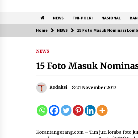
NEWS
TNI-POLRI
NASIONAL
BAN
Home
NEWS
15 Foto Masuk Nominasi Lomba
Trending Now
NEWS
Pemanfaatan Limbah Galon
Bekas, Lapas Banjar Tanam
15 Foto Masuk Nominasi
200 Pohon Cabai Dukung
Program Ketahanan Pangan
7 Agustus 2026
Redaksi
21 November 2017
KKM Universitas Bina Bangs
Kelompok 83 Laksanakan
Pendampingan Pembuatan
Spanduk Sebagai Upaya
Memperkuat Pemasaran
Korantangerang.com – Tim juri lomba foto jurn
UMKM di Desa Cempaka