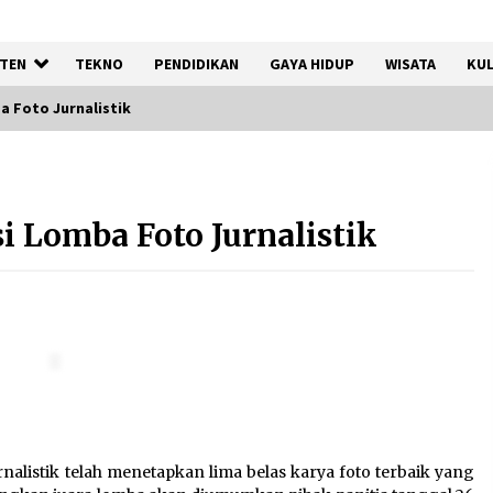
TEN
TEKNO
PENDIDIKAN
GAYA HIDUP
WISATA
KUL
 Foto Jurnalistik
Tagihan Air Tanpa
Pemakaian, Terungkap Ada
 Lomba Foto Jurnalistik
Transisi Panjang Pengelolaan
, Perumdam TKR Didesak
Transparan
7 Agustus 2026
a
Jaga Kebugaran Petugas,
Lapas Kelas I Tangerang
Gelar Cek Kesehatan Gratis
dan Skrining TB Lanjutan
6 Agustus 2026
alistik telah menetapkan lima belas karya foto terbaik yang