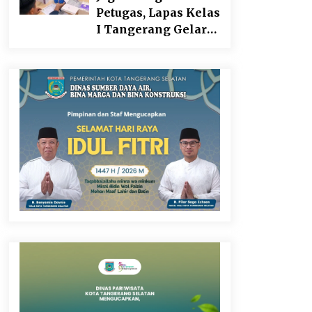
Sebagai Upaya
Petugas, Lapas Kelas
Memperkuat
I Tangerang Gelar
Pemasaran UMKM
Cek Kesehatan
di Desa Cempaka
Gratis dan Skrining
TB Lanjutan