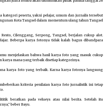
ngkan juara lomba akan diumumkan pihak panitia tanggal 26
:
Kejari Kota Tangerang
ga kategori peserta, yakni pelajar, umum dan jurnalis tersebut
k
Bongkar Korupsi Rp5,49
bangunan Kota Tangsel dalam momentum ulang tahun Tangsel
Miliar: Sewa Pesawat Fiktif,
Eks VP Angkasa Pura Kargo
Ditahan
Resto, Cilenggang, Serpong, Tangsel, berjalan cukup alot.
6 Agustus 2026
elajar. Beberpa karya fotonya tidak kalah bagus dibandpara
Di Forum Internasional Majelis
Persaudaraan Manusia,
tamu menjelaskan bahwa hasil karya foto yang masuk cukup
t
Megawati Soekarnoputri
n karya mana yang terbaik disetiap kategorinya.
Tegaskan Kepemimpinan
Perempuan Bukan Dominasi,
ana karya foto yang terbaik. Karna karya fotonya langsung
Tapi Merawat Dan Merangkul
5 Agustus 2026
eberkan kriteria penilaian karya foto jurnalistik ini tetap
to.
titik beratkan pada velueys atau nilai berita. Setelah itu
rnya,” beber Bayu.