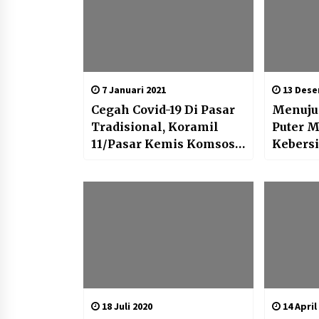
7 Januari 2021
13 Dese
Cegah Covid-19 Di Pasar
Menuju 
Tradisional, Koramil
Puter M
11/Pasar Kemis Komsos
Kebers
Tegakkan Disiplin
Mianga
Prokes
18 Juli 2020
14 April