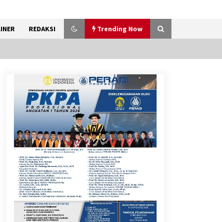
INER
REDAKSI
Trending Now
Timnas Indonesia Diharapkan
Bangkit Usai Takluk dari
Vietnam di Piala AFF 2026
8 Agustus 2026
12 Coklat Terbaik dan Enak di
Pasaran
8 Agustus 2026
Festival Lembah Baliem