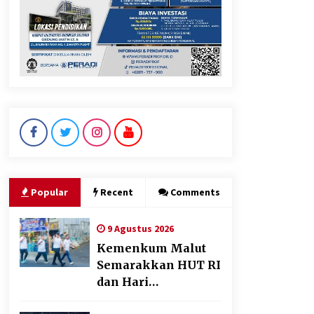
Perkuat Ekonomi Masyarakat
Papua Pegunungan
8 Agustus 2026
Wamenhan Pimpin Prosesi
Pelantikan dan Sertijab
Pejabat Tinggi Kemhan
8 Agustus 2026
Popular
Recent
Comments
9 Agustus 2026
Kemenkum Malut
Semarakkan HUT RI
dan Hari
Pengayoman ke-81