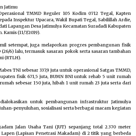
Pengembangan KEK Samota
n Jatimu
sebagai Destinasi Wisata
 Operasional TMMD Reguler 105 Kodim 0712 Tegal, Kapten
Bahari Berkelas Dunia
epada Inspektur Upacara, Wakil Bupati Tegal, Sabilillah Ardie,
8 Agustus 2026
ati Lapangan Desa Jatimulya Kecamatan Suradadi Kabupaten
Kamis (11/7/2019).
Perawatan PCOS yang Efektif
n
untuk Menjaga Kesuburan
mil setempat, juga melaporkan progres pembangunan fisik
8 Agustus 2026
 (26/6) lalu, termasuk sasaran pokok serta sasaran tambahan
i (RTLH).
Mabes TNI sebesar 337,9 juta untuk operasional Satgas TMMD,
bupaten fisik 671,5 juta, BUMN BNI untuk rehab 5 unit rumah
rumah sebesar 150 juta, hibah 1 unit rumah 23 juta serta dari
dialokasikan untuk pembangunan infrastruktur Jatimulya
uhan-penyuluhan, sosialisasi serta berbagai macam kegiatan
adam Jalan Usaha Tani (JUT) sepanjang total 2.370 meter
 Lapen (Lapisan Penetrasi Makadam) di 2 titik yang berbeda