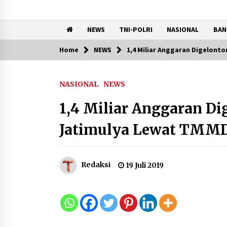
NEWS
TNI-POLRI
NASIONAL
BAN
Home
NEWS
1,4 Miliar Anggaran Digelon
Trending Now
NASIONAL
NEWS
Kemenkum Malut
Semarakkan HUT RI dan Hari
1,4 Miliar Anggaran 
Pengayoman ke-81 melalui
Fun Walk di Ternate
Jatimulya Lewat TMMD
9 Agustus 2026
Penanganan Kebakaran
Gedung Dinas Teknis Masuk
Redaksi
19 Juli 2019
Tahap Akhir, Tak Ada Korban
Jiwa
8 Agustus 2026
9 Kopi Botol Terbaik yang