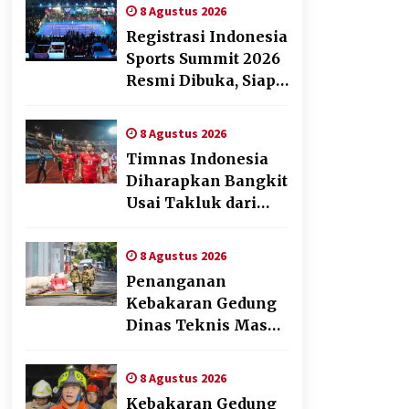
melalui Fun Walk di
8 Agustus 2026
Ternate
Registrasi Indonesia
Sports Summit 2026
Resmi Dibuka, Siap
Hadirkan
Pengalaman Beyond
8 Agustus 2026
the Game
Timnas Indonesia
Diharapkan Bangkit
Usai Takluk dari
Vietnam di Piala
AFF 2026
8 Agustus 2026
Penanganan
Kebakaran Gedung
Dinas Teknis Masuk
Tahap Akhir, Tak
Ada Korban Jiwa
8 Agustus 2026
Kebakaran Gedung