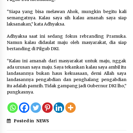
Sarana PAUD Diperkuat, Tangsel
Dorong Angka Partisipasi Sekolah
“Siapa yang bisa melawan Ahok, mungkin begitu kali
Terus Meningkat
semangatnya. Kalau saya sih kalau amanah saya siap
7 Agustus 2026
laksanakan,” kata Adhyaksa.
Adhyaksa saat ini sedang fokus rebranding Pramuka.
Namun kalau didaulat maju oleh masyarakat, dia siap
KKM Universitas Bina Bangsa
bertanding di Pilgub DKI.
Kelompok 83 Laksanakan
Pendampingan Pembuatan Spanduk
“Kalau ini amanah dari masyarakat untuk maju, nggak
Sebagai Upaya Memperkuat
ada urusan saya maju. Saya tekankan kalau saya ambil itu
Pemasaran UMKM di Desa Cempaka
landasannya bukan haus kekuasaan, demi Allah saya
6 Agustus 2026
landasannya pengabdian dan penghalang pengabdian
itu adalah pamrih. Tidak gampang jadi Gubernur DKI lho,”
Jaga Kebugaran Petugas, Lapas
pungkasnya.
Kelas I Tangerang Gelar Cek
Kesehatan Gratis dan Skrining TB
Lanjutan
6 Agustus 2026
Posted in
NEWS