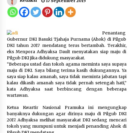
Redaksi
17 September 2015
Gebyar Lomba 17 Agustus RSUD
Tigaraksa, Semarakkan HUT RI
dengan Nuansa Kebersamaan
7 Agustus 2026
Penantang
Gubernur DKI Basuki Tjahaja Purnama (Ahok) di Pilgub
DKI tahun 2017 mendatang terus bertambah. Terakhir,
Pemanfaatan Limbah Galon Bekas,
eks Menpora Adhyaksa Dault menyatakan siap maju di
Lapas Banjar Tanam 200 Pohon
Pilgub DKI jika didukung masyarakat.
Cabai Dukung Program Ketahanan
“Beberapa ustad dan tokoh agama meminta saya supaya
Pangan
maju di DKI. Saya bilang terima kasih dukungannya. Ya
7 Agustus 2026
saya siap kalau amanah, saya tidak meminta jabatan tapi
kalau dikasih amanah saya tidak pernah setengah hati,”
kata Adhyaksa saat berbincang dengan beberapa
Tagihan Air Tanpa Pemakaian,
wartawan.
Terungkap Ada Transisi Panjang
Pengelolaan , Perumdam TKR
Ketua Kwartir Nasional Pramuka ini mengungkap
Didesak Transparan
banyaknya dukungan agar dirinya maju di Pilgub DKI
7 Agustus 2026
2017. Adhyaksa melihat masyarakat DKI sedang mencari
tokoh yang mumpuni untuk menjadi penanding Ahok di
Pilgub DKI mendatang.