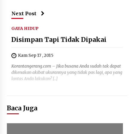
Kemenkum Malut Dorong
Perlindungan Hak Cipta Musik di Era
Next Post
Digital, Sosialisasikan Pencatatan
Gratis dan Penguatan Royalti
GAYA HIDUP
6 Agustus 2026
Disimpan Tapi Tidak Dipakai
Dikunjungi PWI, Wawan Fauzi: Peran
Media Bisa Berdampak Besar
Kam Sep 17 , 2015
hingga Fatal
Korantangerang.com – Jika busana Anda sudah tak dapat
6 Agustus 2026
dikenakan akibat ukurannya yang tidak pas lagi, apa yang
lantas Anda lakukan? […]
Baca Juga