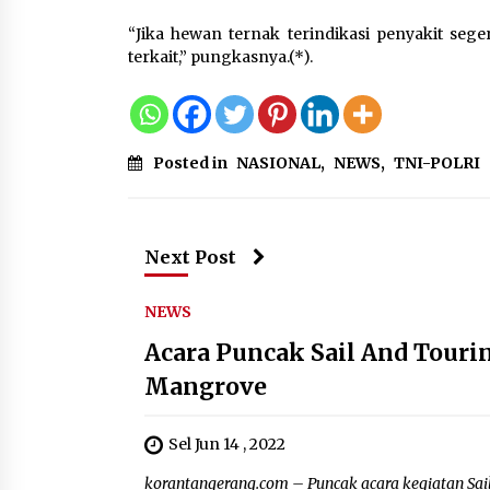
“Jika hewan ternak terindikasi penyakit seg
terkait,” pungkasnya.(*).
Posted in
NASIONAL
,
NEWS
,
TNI-POLRI
Next Post
NEWS
Acara Puncak Sail And Tour
Mangrove
Sel Jun 14 , 2022
korantangerang.com – Puncak acara kegiatan Sail