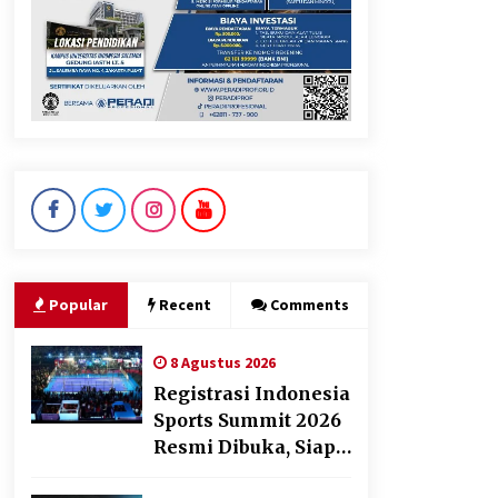
Manfaatnya untuk Kesehatan
Pencernaan
8 Agustus 2026
DPD Partai Gerakan Rakyat
Kota Tangerang Gelar
Konsolidasi Internal Jelang
Pemilu 2029
8 Agustus 2026
Popular
Recent
Comments
8 Agustus 2026
Registrasi Indonesia
Sports Summit 2026
Resmi Dibuka, Siap
Hadirkan