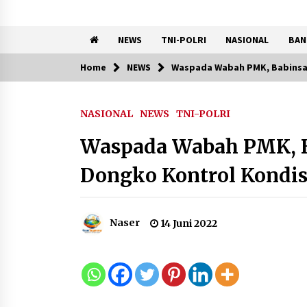
NEWS
TNI-POLRI
NASIONAL
BAN
Home
NEWS
Waspada Wabah PMK, Babinsa 
Trending Now
NASIONAL
NEWS
TNI-POLRI
Registrasi Indonesia Sports
Summit 2026 Resmi Dibuka,
Waspada Wabah PMK, B
Siap Hadirkan Pengalaman
Beyond the Game
Dongko Kontrol Kondi
8 Agustus 2026
Kebakaran Gedung Dinas
Teknis Abdul Muis
Naser
14 Juni 2022
Dipadamkan, Layanan Publik
Tetap Berjalan
8 Agustus 2026
Kemenpar Turut Perkuat