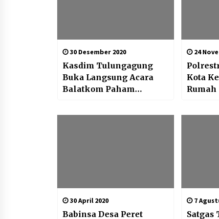
30 Desember 2020
24 Nove
Kasdim Tulungagung
Polrest
Buka Langsung Acara
Kota K
Balatkom Paham
Rumah Marbot Dan
Radikal 2020
Santun
Piatu D
30 April 2020
7 Agust
Babinsa Desa Peret
Satgas