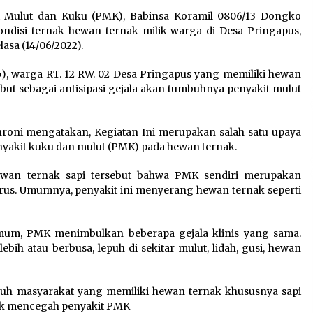
Perkuat Ekonomi Masyarakat
 Mulut dan Kuku (PMK), Babinsa Koramil 0806/13 Dongko
Papua Pegunungan
ndisi ternak hewan ternak milik warga di Desa Pringapus,
8 Agustus 2026
sa (14/06/2022).
5), warga RT. 12 RW. 02 Desa Pringapus yang memiliki hewan
Wamenhan Pimpin Prosesi
but sebagai antisipasi gejala akan tumbuhnya penyakit mulut
Pelantikan dan Sertijab
Pejabat Tinggi Kemhan
8 Agustus 2026
roni mengatakan, Kegiatan Ini merupakan salah satu upaya
enyakit kuku dan mulut (PMK) pada hewan ternak.
ewan ternak sapi tersebut bahwa PMK sendiri merupakan
rus. Umumnya, penyakit ini menyerang hewan ternak seperti
umum, PMK menimbulkan beberapa gejala klinis yang sama.
lebih atau berbusa, lepuh di sekitar mulut, lidah, gusi, hewan
uh masyarakat yang memiliki hewan ternak khususnya sapi
uk mencegah penyakit PMK