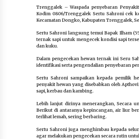
Pengembangan KEK Samota
Trenggalek – Waspada penyebaran Penyakit
sebagai Destinasi Wisata
Kodim 0806/Trenggalek Sertu Sahroni cek ko
Bahari Berkelas Dunia
Kecamatan Dongko, Kabupaten Trenggalek, Sela
8 Agustus 2026
Sertu Sahroni langsung temui Bapak Ilham (5
Perawatan PCOS yang Efektif
ternak sapi untuk mengecek kondisi sapi terse
untuk Menjaga Kesuburan
dan kuku.
8 Agustus 2026
Dalam pengecekan hewan ternak ini Seru Sah
identifikasi serta pengendalian penyebaran p
Sertu Sahroni sampaikan kepada pemilik h
penyakit hewan yang disebabkan oleh Apthovi
sapi, kerbau dan kambing.
Lebih lanjut dirinya menerangkan, Secara 
Berikut di antaranya kepincangan, air liur ber
terlihat lemah, sering berbaring.
Sertu Sahroni juga menghimbau kepada selur
agar melakukan pengecekan secara rutin unt