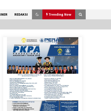
INER
REDAKSI
Trending Now
Penanganan Kebakaran
Gedung Dinas Teknis Masuk
Tahap Akhir, Tak Ada Korban
Jiwa
8 Agustus 2026
9 Kopi Botol Terbaik yang
Praktis untuk Menemani
Aktivitas
8 Agustus 2026
Bakteri Yogurt, Kenali