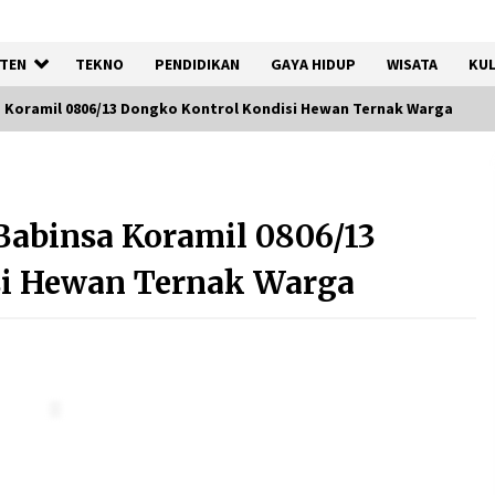
TEN
TEKNO
PENDIDIKAN
GAYA HIDUP
WISATA
KUL
Koramil 0806/13 Dongko Kontrol Kondisi Hewan Ternak Warga
Timnas Indonesia Diharapkan
Bangkit Usai Takluk dari
abinsa Koramil 0806/13
Vietnam di Piala AFF 2026
8 Agustus 2026
si Hewan Ternak Warga
12 Coklat Terbaik dan Enak di
Pasaran
8 Agustus 2026
Festival Lembah Baliem