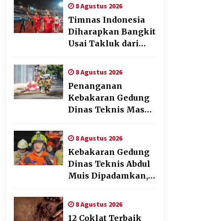
Pengalaman Beyond
8 Agustus 2026
the Game
Timnas Indonesia
Diharapkan Bangkit
Usai Takluk dari
Vietnam di Piala
AFF 2026
8 Agustus 2026
Penanganan
Kebakaran Gedung
Dinas Teknis Masuk
Tahap Akhir, Tak
Ada Korban Jiwa
8 Agustus 2026
Kebakaran Gedung
Dinas Teknis Abdul
Muis Dipadamkan,
Layanan Publik
Tetap Berjalan
8 Agustus 2026
12 Coklat Terbaik