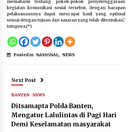
memahami tentang pokok-pokok penyelenggaraan
Lapas Perempuan Tangerang
kegiatan komunikasi sosial tersebut, dengan harapan
Sambut Tim BPS Kota Tangerang
pelaksanaannya dapat mencapai hasil yang optimal
dalam Pendataan Sensus Ekonomi
sesuai dengan tujuan dan sasaran yang telah ditentukan,”
2026
tutupnya.(*).
10 Agustus 2026
Kemenkum Malut Semarakkan Hari
Posted in
NASIONAL
,
NEWS
Pengayoman dan HUT RI ke-81
melalui Pertandingan Gawang Mini
Dangdut
10 Agustus 2026
Next Post
BANTEN
NEWS
Ditsamapta Polda Banten,
Mengatur Lalulintas di Pagi Hari
Demi Keselamatan masyarakat