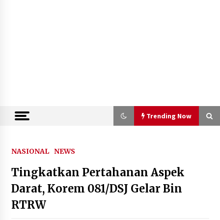
Trending Now
Trending Now
NASIONAL
NEWS
Tingkatkan Pertahanan Aspek
Tim Sembilan Kejagung Periksa 7
Saksi Terkait Penanganan Perkara
Darat, Korem 081/DSJ Gelar Bin
FA, Salah Satunya Seorang Lawyer
RTRW
10 Agustus 2026