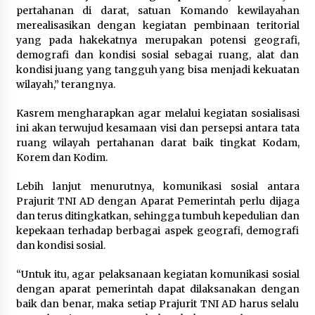
pertahanan di darat, satuan Komando kewilayahan
Bupati Serang Ratu Zakiyah Puji
merealisasikan dengan kegiatan pembinaan teritorial
Kegigihan Nurhidayat Meski
yang pada hakekatnya merupakan potensi geografi,
Keterbatasan Fisik
demografi dan kondisi sosial sebagai ruang, alat dan
10 Agustus 2026
kondisi juang yang tangguh yang bisa menjadi kekuatan
wilayah,” terangnya.
Kasrem mengharapkan agar melalui kegiatan sosialisasi
Lapas Perempuan Tangerang Jadi
ini akan terwujud kesamaan visi dan persepsi antara tata
Tuan Rumah Kegiatan APIP SIAGA,
ruang wilayah pertahanan darat baik tingkat Kodam,
Perkuat Sinergi Pengawasan dan
Korem dan Kodim.
Akuntabilitas
Lebih lanjut menurutnya, komunikasi sosial antara
10 Agustus 2026
Prajurit TNI AD dengan Aparat Pemerintah perlu dijaga
dan terus ditingkatkan, sehingga tumbuh kepedulian dan
Sambut Peserta MagangHub
kepekaan terhadap berbagai aspek geografi, demografi
Kemnaker, Lapas Perempuan
dan kondisi sosial.
Tangerang Tekankan Disiplin dan
Tanggung Jawab
“Untuk itu, agar pelaksanaan kegiatan komunikasi sosial
dengan aparat pemerintah dapat dilaksanakan dengan
10 Agustus 2026
baik dan benar, maka setiap Prajurit TNI AD harus selalu