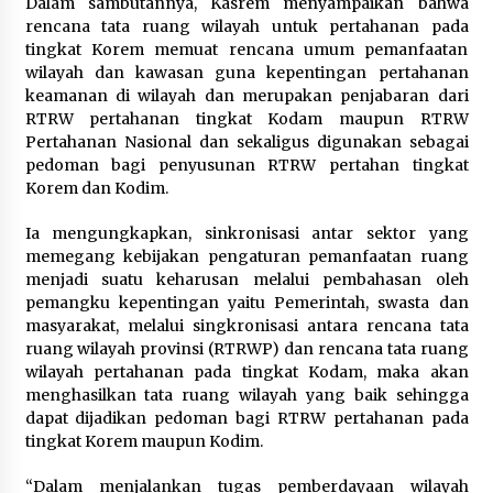
Dalam sambutannya, Kasrem menyampaikan bahwa
rencana tata ruang wilayah untuk pertahanan pada
Tinjau PSO Bea Cukai Kupang,
tingkat Korem memuat rencana umum pemanfaatan
Menkeu Tegaskan Komitmen
wilayah dan kawasan guna kepentingan pertahanan
Perkuat Pengawasan Laut
keamanan di wilayah dan merupakan penjabaran dari
Perbatasan Timur
RTRW pertahanan tingkat Kodam maupun RTRW
10 Agustus 2026
Pertahanan Nasional dan sekaligus digunakan sebagai
pedoman bagi penyusunan RTRW pertahan tingkat
Korem dan Kodim.
Filosofi Memuliakan Murid Kunci
Utama dalam Aksi Pembelajaran
Ia mengungkapkan, sinkronisasi antar sektor yang
Mendalam
memegang kebijakan pengaturan pemanfaatan ruang
10 Agustus 2026
menjadi suatu keharusan melalui pembahasan oleh
pemangku kepentingan yaitu Pemerintah, swasta dan
masyarakat, melalui singkronisasi antara rencana tata
ruang wilayah provinsi (RTRWP) dan rencana tata ruang
Kemenimipas Salurkan Bansos
wilayah pertahanan pada tingkat Kodam, maka akan
Sembako kepada 81 Peserta
menghasilkan tata ruang wilayah yang baik sehingga
Pemeriksaan Katarak
dapat dijadikan pedoman bagi RTRW pertahanan pada
10 Agustus 2026
tingkat Korem maupun Kodim.
“Dalam menjalankan tugas pemberdayaan wilayah