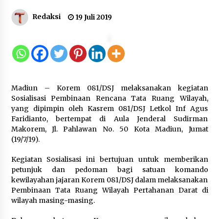
Redaksi
19 Juli 2019
Kejagung Periksa 16 Orang Saksi
Terkait Perkara Tata Kelola MBG di
BGN
10 Agustus 2026
Madiun – Korem 081/DSJ melaksanakan kegiatan
Memasuki Usia ke-59, ASEAN Harus
Sosialisasi Pembinaan Rencana Tata Ruang Wilayah,
Terus Memperjuangkan
yang dipimpin oleh Kasrem 081/DSJ Letkol Inf Agus
Kepentingan Rakyatnya di Tengah
Faridianto, bertempat di Aula Jenderal Sudirman
Dinamika Global
Makorem, Jl. Pahlawan No. 50 Kota Madiun, Jumat
10 Agustus 2026
(19/7/19).
Kegiatan Sosialisasi ini bertujuan untuk memberikan
Indonesia Dorong Langkah Nyata
petunjuk dan pedoman bagi satuan komando
Lindungi Masjid Al Aqsa, Yerusalem,
kewilayahan jajaran Korem 081/DSJ dalam melaksanakan
dan Palestina
Pembinaan Tata Ruang Wilayah Pertahanan Darat di
10 Agustus 2026
wilayah masing-masing.