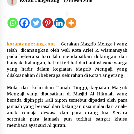
Koran Tangerang
16 Mei 2016
Dukung Ekosistem Kendaraan
Listrik, Wapres Dorong Link and
Match Pendidikan–Industri
5 Agustus 2026
korantangerang.com
–
Gerakan Magrib Mengaji yang
telah dicanangkan oleh Wali Kota Arief R. Wismansyah
pada beberapa hari lalu mendapatkan dukungan dari
Marak Kecelakaan Kapal, Puan
banyak kalangan, hal ini terlihat dari antusiasme warga
Soroti Minimnya Faktor Keamanan
yang hadir dalam kegiatan Magrib Mengaji yang
Transportasi Laut
dilaksanakan di beberapa Kelurahan di Kota Tangerang.
5 Agustus 2026
Mulai dari kelurahan Tanah Tinggi, kegiatan Magrib
Mengaji yang dipusatkan di Masjid Al Hikmah yang
berada dipinggir Kali Sipon tersebut dipadati oleh para
Di Forum Internasional Majelis
jamaah yang berasal dari kalangan usia mulai dari anak-
Persaudaraan Manusia, Megawati
anak, remaja, dewasa dan para orang tua. Secara
Soekarnoputri Tegaskan
serentak para jamaah pun terlihat sangat khusu
Kepemimpinan Perempuan Bukan
membaca ayat suci Al quran.
Dominasi, Tapi Merawat Dan
Merangkul