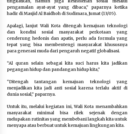
5 Agustus 2026
tingkatkan, namun juga kesholehan sosial melalui
pengamalan ayat-ayat yang dibaca,” paparnya ketika
hadir di Masjid Al Baidhoh di Sudimara, Jumat (13/05).
Polres Cilegon Gelar Apel
Kesiapsiagaan Hadapi Ancaman
Apalagi, lanjut Wali Kota ditengah kemajuan teknologi
Kebakaran Akibat Fenomena El Niño
dan kondisi sosial masyarakat perkotaan yang
5 Agustus 2026
cenderung hedonis dan apatis, perlu ada formula yang
tepat yang bisa membentengi masyarakat khususnya
para generasi muda dari pengaruh negatif globalisasi.
Pemkot Cilegon Sampaikan
“Al quran selain sebagai kita suci harus kita jadikan
Rancangan KUA PPAS 2027,
pegangan hidup dan pandangan hidup kita,”
Pendapatan Ditarget Rp2,03 Triliun
5 Agustus 2026
“Ditengah tantangan kemajuan teknologi yang
menjadikan kita jadi anti sosial karena terlalu aktif di
dunia sosial,” paparnya.
Melalui Ikrar Napiter, Lapas Cilegon
Untuk itu, melalui kegiatan ini, Wali Kota menambahkan
Dorong Reintegrasi Sosial
masyarakat minimal bisa rilek sejenak dengan
Berlandaskan Nilai Kebangsaan
melupakan rutinitas yang membebani langkah kita untuk
5 Agustus 2026
menyapa atau berbuat untuk kemajuan lingkungan kita.