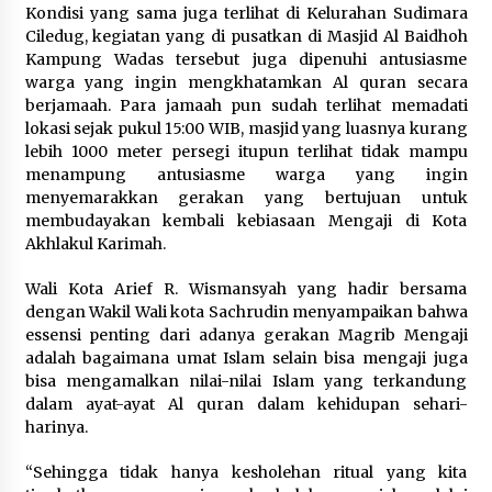
Kondisi yang sama juga terlihat di Kelurahan Sudimara
5 Agustus 2026
Ciledug, kegiatan yang di pusatkan di Masjid Al Baidhoh
Kampung Wadas tersebut juga dipenuhi antusiasme
Jokowi Tetap Disambut Hangat di
warga yang ingin mengkhatamkan Al quran secara
NTT, Ahmad Ali: Karya dan
berjamaah. Para jamaah pun sudah terlihat memadati
Pengabdiannya Masih Dirasakan
lokasi sejak pukul 15:00 WIB, masjid yang luasnya kurang
Masyarakat
lebih 1000 meter persegi itupun terlihat tidak mampu
5 Agustus 2026
menampung antusiasme warga yang ingin
menyemarakkan gerakan yang bertujuan untuk
membudayakan kembali kebiasaan Mengaji di Kota
Respons Cepat Aduan Warga, Wali
Akhlakul Karimah.
Kota Serang Bantu Bedah Rumah
Roboh Korban Bencana, Salurkan
Wali Kota Arief R. Wismansyah yang hadir bersama
Bantuan Rp30 Juta
dengan Wakil Wali kota Sachrudin menyampaikan bahwa
5 Agustus 2026
essensi penting dari adanya gerakan Magrib Mengaji
adalah bagaimana umat Islam selain bisa mengaji juga
bisa mengamalkan nilai-nilai Islam yang terkandung
Wali Kota Serang Budi Rustandi
dalam ayat-ayat Al quran dalam kehidupan sehari-
Berikan Penghargaan kepada
harinya.
Pemenang Sayembara Logo HUT ke-
19 Kota Serang
“Sehingga tidak hanya kesholehan ritual yang kita