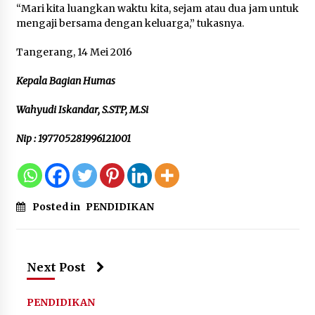
“Mari kita luangkan waktu kita, sejam atau dua jam untuk
mengaji bersama dengan keluarga,” tukasnya.
“Anak Kades Jadi Kaur Keuangan?
Skandal Nepotisme Desa Buaran
Tangerang, 14 Mei 2016
Bambu Meledak!”
Kepala Bagian Humas
5 Agustus 2026
Wahyudi Iskandar, S.STP, M.Si
Mengenal Lebih Dekat: H. Salbini,
Nip : 197705281996121001
Tokoh Tangsel Penjaga Nilai dan
Pembangun Harapan Warga
Pamulang
5 Agustus 2026
Posted in
PENDIDIKAN
Next Post
PENDIDIKAN