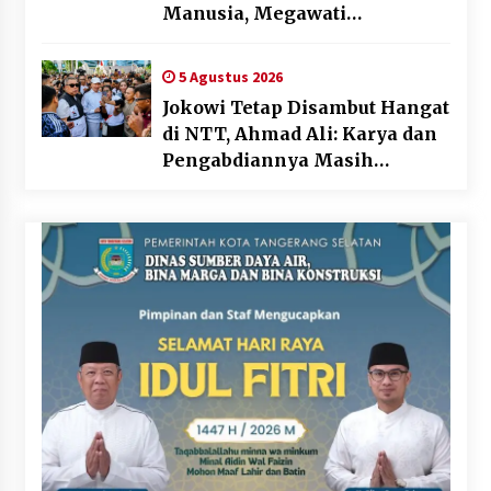
Manusia, Megawati
Soekarnoputri Tegaskan
Kepemimpinan Perempuan
5 Agustus 2026
Bukan Dominasi, Tapi
Jokowi Tetap Disambut Hangat
Merawat Dan Merangkul
di NTT, Ahmad Ali: Karya dan
Pengabdiannya Masih
Dirasakan Masyarakat