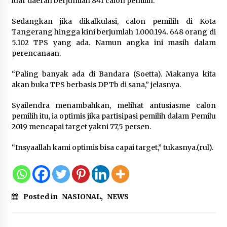
luar daerah berjumlah 841 calon pemilih.
Kemenkum Malut Dorong
Perlindungan Hak Cipta Musik di Era
Sedangkan jika dikalkulasi, calon pemilih di Kota
Digital, Sosialisasikan Pencatatan
Tangerang hingga kini berjumlah 1.000.194. 648 orang di
Gratis dan Penguatan Royalti
5.102 TPS yang ada. Namun angka ini masih dalam
6 Agustus 2026
perencanaan.
“Paling banyak ada di Bandara (Soetta). Makanya kita
Dikunjungi PWI, Wawan Fauzi: Peran
akan buka TPS berbasis DPTb di sana,” jelasnya.
Media Bisa Berdampak Besar
hingga Fatal
Syailendra menambahkan, melihat antusiasme calon
6 Agustus 2026
pemilih itu, ia optimis jika partisipasi pemilih dalam Pemilu
2019 mencapai target yakni 77,5 persen.
“Insyaallah kami optimis bisa capai target,” tukasnya.(rul).
Posted in
NASIONAL
,
NEWS