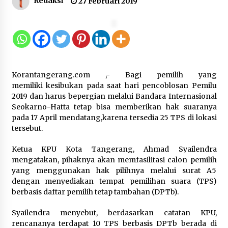
Redaksi
27 Februari 2019
Gebyar Lomba 17 Agustus RSUD
Tigaraksa, Semarakkan HUT RI
dengan Nuansa Kebersamaan
7 Agustus 2026
Korantangerang.com ,- Bagi pemilih yang
Pemanfaatan Limbah Galon Bekas,
memiliki kesibukan pada saat hari pencoblosan Pemilu
Lapas Banjar Tanam 200 Pohon
2019 dan harus bepergian melalui Bandara Internasional
Cabai Dukung Program Ketahanan
Seokarno-Hatta tetap bisa memberikan hak suaranya
Pangan
pada 17 April mendatang,karena tersedia 25 TPS di lokasi
tersebut.
7 Agustus 2026
Ketua KPU Kota Tangerang, Ahmad Syailendra
Tagihan Air Tanpa Pemakaian,
mengatakan, pihaknya akan memfasilitasi calon pemilih
Terungkap Ada Transisi Panjang
yang menggunakan hak pilihnya melalui surat A5
Pengelolaan , Perumdam TKR
dengan menyediakan tempat pemilihan suara (TPS)
Didesak Transparan
berbasis daftar pemilih tetap tambahan (DPTb).
7 Agustus 2026
Syailendra menyebut, berdasarkan catatan KPU,
rencananya terdapat 10 TPS berbasis DPTb berada di