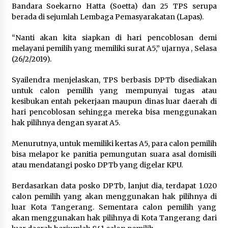
Sarana PAUD Diperkuat, Tangsel
Bandara Soekarno Hatta (Soetta) dan 25 TPS serupa
Dorong Angka Partisipasi Sekolah
berada di sejumlah Lembaga Pemasyarakatan (Lapas).
Terus Meningkat
“Nanti akan kita siapkan di hari pencoblosan demi
7 Agustus 2026
melayani pemilih yang memiliki surat A5,” ujarnya , Selasa
(26/2/2019).
Syailendra menjelaskan, TPS berbasis DPTb disediakan
KKM Universitas Bina Bangsa
untuk calon pemilih yang mempunyai tugas atau
Kelompok 83 Laksanakan
kesibukan entah pekerjaan maupun dinas luar daerah di
Pendampingan Pembuatan Spanduk
hari pencoblosan sehingga mereka bisa menggunakan
Sebagai Upaya Memperkuat
hak pilihnya dengan syarat A5.
Pemasaran UMKM di Desa Cempaka
6 Agustus 2026
Menurutnya, untuk memiliki kertas A5, para calon pemilih
bisa melapor ke panitia pemungutan suara asal domisili
Jaga Kebugaran Petugas, Lapas
atau mendatangi posko DPTb yang digelar KPU.
Kelas I Tangerang Gelar Cek
Kesehatan Gratis dan Skrining TB
Berdasarkan data posko DPTb, lanjut dia, terdapat 1.020
Lanjutan
calon pemilih yang akan menggunakan hak pilihnya di
6 Agustus 2026
luar Kota Tangerang. Sementara calon pemilih yang
akan menggunakan hak pilihnya di Kota Tangerang dari