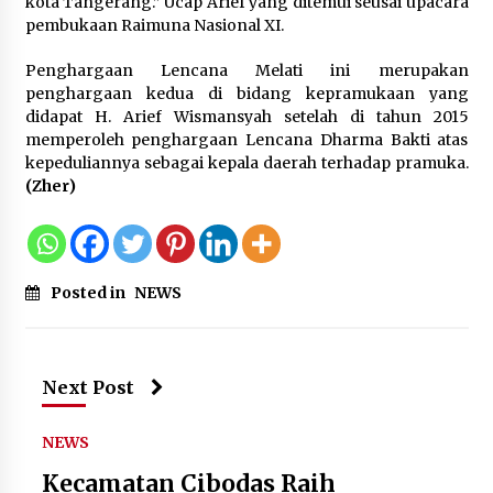
Wamenhan Pimpin Prosesi
kota Tangerang.” Ucap Arief yang ditemui seusai upacara
Pelantikan dan Sertijab Pejabat
pembukaan Raimuna Nasional XI.
Tinggi Kemhan
Penghargaan Lencana Melati ini merupakan
8 Agustus 2026
penghargaan kedua di bidang kepramukaan yang
didapat H. Arief Wismansyah setelah di tahun 2015
memperoleh penghargaan Lencana Dharma Bakti atas
kepeduliannya sebagai kepala daerah terhadap pramuka.
DPD Partai Gerakan Rakyat Kota
(Zher)
Tangerang Gelar Konsolidasi
Internal Jelang Pemilu 2029
8 Agustus 2026
Posted in
NEWS
Next Post
NEWS
Kecamatan Cibodas Raih