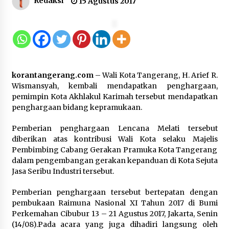
Redaksi
15 Agustus 2017
12 Coklat Terbaik dan Enak di
Pasaran
8 Agustus 2026
korantangerang.com
– Wali Kota Tangerang, H. Arief R.
9 Kopi Botol Terbaik yang Praktis
Wismansyah, kembali mendapatkan penghargaan,
untuk Menemani Aktivitas
pemimpin Kota Akhlakul Karimah tersebut mendapatkan
penghargaan bidang kepramukaan.
8 Agustus 2026
Pemberian penghargaan Lencana Melati tersebut
diberikan atas kontribusi Wali Kota selaku Majelis
Pembimbing Cabang Gerakan Pramuka Kota Tangerang
Kemenpar Turut Perkuat
dalam pengembangan gerakan kepanduan di Kota Sejuta
Pengembangan KEK Samota
Jasa Seribu Industri tersebut.
sebagai Destinasi Wisata Bahari
Berkelas Dunia
Pemberian penghargaan tersebut bertepatan dengan
pembukaan Raimuna Nasional XI Tahun 2017 di Bumi
8 Agustus 2026
Perkemahan Cibubur 13 – 21 Agustus 2017, Jakarta, Senin
(14/08).Pada acara yang juga dihadiri langsung oleh