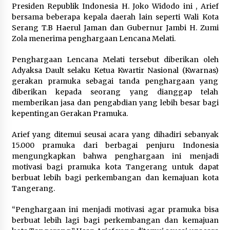
Festival Lembah Baliem Perkuat
Presiden Republik Indonesia H. Joko Widodo ini , Arief
Ekonomi Masyarakat Papua
bersama beberapa kepala daerah lain seperti Wali Kota
Pegunungan
Serang T.B Haerul Jaman dan Gubernur Jambi H. Zumi
Zola menerima penghargaan Lencana Melati.
8 Agustus 2026
Penghargaan Lencana Melati tersebut diberikan oleh
Adyaksa Dault selaku Ketua Kwartir Nasional (Kwarnas)
Bakteri Yogurt, Kenali Manfaatnya
gerakan pramuka sebagai tanda penghargaan yang
untuk Kesehatan Pencernaan
diberikan kepada seorang yang dianggap telah
memberikan jasa dan pengabdian yang lebih besar bagi
8 Agustus 2026
kepentingan Gerakan Pramuka.
Arief yang ditemui seusai acara yang dihadiri sebanyak
15.000 pramuka dari berbagai penjuru Indonesia
Perawatan PCOS yang Efektif untuk
mengungkapkan bahwa penghargaan ini menjadi
Menjaga Kesuburan
motivasi bagi pramuka kota Tangerang untuk dapat
berbuat lebih bagi perkembangan dan kemajuan kota
8 Agustus 2026
Tangerang.
“Penghargaan ini menjadi motivasi agar pramuka bisa
berbuat lebih lagi bagi perkembangan dan kemajuan