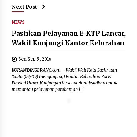
Next Post
12 Coklat Terbaik dan Enak di
Pasaran
8 Agustus 2026
NEWS
Pastikan Pelayanan E-KTP Lancar,
Wakil Kunjungi Kantor Kelurahan
9 Kopi Botol Terbaik yang Praktis
untuk Menemani Aktivitas
Sen Sep 5 , 2016
8 Agustus 2026
KORANTANGERANG.com – Wakil Wali Kota Sachrudin,
Sabtu (03/09) mengunjungi Kantor Kelurahan Poris
Plawad Utara. Kunjungan tersebut dimaksudkan untuk
memantau pelayanan perekaman […]