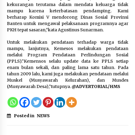
kekurangan terutama dalam mendata keluarga tidak
Timnas Indonesia Diharapkan
mampu karena keterbatasan pendamping. Kami
Bangkit Usai Takluk dari Vietnam di
berharap Komisi V mendorong Dinas Sosial Provinsi
Piala AFF 2026
Banten untuk mengawal pelaksanaan programnya agar
8 Agustus 2026
PKH tepat sasaran,”kata Agustinus Sunarman.
Untuk melakukan pendataan terhadap warga tidak
mampu, lanjutnya, Kemesos melakukan pendataan
Penanganan Kebakaran Gedung
melalui Program Pendataan Perlindungan Sosial
Dinas Teknis Masuk Tahap Akhir,
(PPLS).”Kemensos selalu update data ke PPLS setiap
Tak Ada Korban Jiwa
enam bulan sekali, dan paling lama satu tahun. Pada
tahun 2009 lalu, kami juga melakukan pendataan melalui
8 Agustus 2026
Muskel (Musyawarah Kelurahan), dan Musdes
(Musyawarah Desa),”tutupnya.
@ADVERTORIAL/HMS
Kebakaran Gedung Dinas Teknis
Abdul Muis Dipadamkan, Layanan
Publik Tetap Berjalan
Posted in
NEWS
8 Agustus 2026