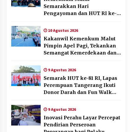
Semarakkan Hari
Pengayoman dan HUT RI ke-
81 melalui Pertandingan
Gawang Mini Dangdut
10 Agustus 2026
Kakanwil Kemenkum Malut
Pimpin Apel Pagi, Tekankan
Semangat Kemerdekaan dan
Optimalisasi Pelayanan
Publik
9 Agustus 2026
Semarak HUT ke-81 RI, Lapas
Perempuan Tangerang Ikuti
Donor Darah dan Fun Walk
Kementerian Imigrasi dan
Pemasyarakatan
9 Agustus 2026
Inovasi Perahu Layar Percepat
Pendirian Perseroan
Perorangan bagi Pelaku