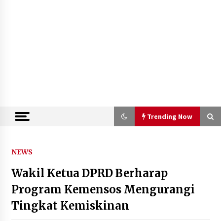
Trending Now
Trending Now
NEWS
Wakil Ketua DPRD Berharap
Kemenkum Malut Semarakkan Hari
Pengayoman dan HUT RI ke-81
Program Kemensos Mengurangi
melalui Pertandingan Gawang Mini
Tingkat Kemiskinan
Dangdut
10 Agustus 2026