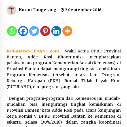
Koran Tangerang
2 September 2016
Kakanwil Kemenkum Malut Pimpin
Apel Pagi, Tekankan Semangat
Kemerdekaan dan Optimalisasi
Pelayanan Publik
10 Agustus 2026
KORANTANGERANG.com
–
Wakil Ketua DPRD Provinsi
Semarak HUT ke-81 RI, Lapas
Banten, Adde Rosi Khoerunnisa mengharapkan
Perempuan Tangerang Ikuti Donor
pelaksanaan program Kementerian Sosial (Kemensos) di
Darah dan Fun Walk Kementerian
Provinsi Banten dapat mengurangi tingkat kemiskinan.
Imigrasi dan Pemasyarakatan
Program Kemensos tersebut antara lain, Program
9 Agustus 2026
Keluarga Harapan (PKH), Rumah Tidak Layak Huni
(RUTILAHU), dan program yang lain.
Inovasi Perahu Layar Percepat
“Dengan program-program dari Kemensos ini, mudah-
Pendirian Perseroan Perorangan
mudahan bisa mengurangi tingkat kemiskinan di
bagi Pelaku Usaha di Maluku Utara
Provinsi Banten,”kata Adde Rosi pada acara kunjungan
9 Agustus 2026
kerja Komisi V DPRD Provinsi Banten ke Kemensos di
Jakarta, Selasa (30/8/2016) dalam rangka koordinasi