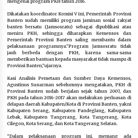
mengenai program PKH tahun 2016.
Wagub Malut Apresiasi
Dikatakan koordinator Komisi V ini, Pemerintah Provinsi
Pendampingan Layanan Hukum
Banten sudah memiliki program jaminan sosial rakyat
Gratis, Kakanwil: Pencatatan Hak
banten bersatu (Jamsosratu) sebagai dipublikasi atau
Cipta Musik Kini Rp0
meniru PKH, sehingga diharapkan Kemensos dan
9 Agustus 2026
Pemerintah Provinsi Banten saling membantu dalam
pelaksanaan programnya.”Program Jamsosratu tidak
jauh berbeda dengan PKH, karena sama-sama
Kemenkum Malut Semarakkan HUT
memberikan bantuan kepada masyarakat tidak mampu di
RI dan Hari Pengayoman ke-81
Provinsi Banten,”ujarnya.
melalui Fun Walk di Ternate
9 Agustus 2026
Kasi Analisis Pemetaan dan Sumber Daya Kemensos,
Agustinus Sunarman sebelumnya mengatakan, PKH di
Provinsi Banten sudah berjalan sejak tahun 2007, dan
PKH pada tahun 2016-2017 akan melakukan perluasan di
Registrasi Indonesia Sports Summit
delapan daerah Kabupaten/Kota di Provinsi Banten, yakni
2026 Resmi Dibuka, Siap Hadirkan
Kabupaten Serang, Kabupaten Pandeglang, Kabupaten
Pengalaman Beyond the Game
Lebak, Kabupaten Tangerang, Kota Tangerang, Kota
8 Agustus 2026
Cilegon, Kota Serang, dan Kota Tangerang Selatan.
“Dalam pelaksanaan program ini, memang ada