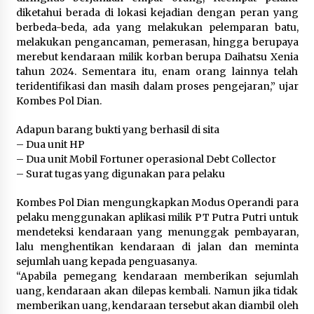
diketahui berada di lokasi kejadian dengan peran yang
Kebakaran Gedung Dinas Teknis
berbeda-beda, ada yang melakukan pelemparan batu,
Abdul Muis Dipadamkan, Layanan
melakukan pengancaman, pemerasan, hingga berupaya
Publik Tetap Berjalan
merebut kendaraan milik korban berupa Daihatsu Xenia
8 Agustus 2026
tahun 2024. Sementara itu, enam orang lainnya telah
teridentifikasi dan masih dalam proses pengejaran,” ujar
Kombes Pol Dian.
12 Coklat Terbaik dan Enak di
Adapun barang bukti yang berhasil di sita
Pasaran
– Dua unit HP
8 Agustus 2026
– Dua unit Mobil Fortuner operasional Debt Collector
– Surat tugas yang digunakan para pelaku
Kombes Pol Dian mengungkapkan Modus Operandi para
pelaku menggunakan aplikasi milik PT Putra Putri untuk
9 Kopi Botol Terbaik yang Praktis
mendeteksi kendaraan yang menunggak pembayaran,
untuk Menemani Aktivitas
lalu menghentikan kendaraan di jalan dan meminta
8 Agustus 2026
sejumlah uang kepada penguasanya.
“Apabila pemegang kendaraan memberikan sejumlah
uang, kendaraan akan dilepas kembali. Namun jika tidak
memberikan uang, kendaraan tersebut akan diambil oleh