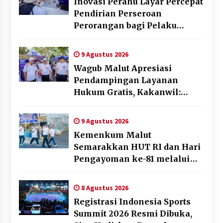
Inovasi Perahu Layar Percepat
Pendirian Perseroan
Perorangan bagi Pelaku
Usaha di Maluku Utara
9 Agustus 2026
Wagub Malut Apresiasi
Pendampingan Layanan
Hukum Gratis, Kakanwil:
Pencatatan Hak Cipta Musik
Kini Rp0
9 Agustus 2026
Kemenkum Malut
Semarakkan HUT RI dan Hari
Pengayoman ke-81 melalui
Fun Walk di Ternate
8 Agustus 2026
Registrasi Indonesia Sports
Summit 2026 Resmi Dibuka,