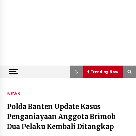
Trending Now
Trending Now
NEWS
Polda Banten Update Kasus
Semarak HUT ke-81 RI, Lapas
Perempuan Tangerang Ikuti Donor
Penganiayaan Anggota Brimob
Darah dan Fun Walk Kementerian
Dua Pelaku Kembali Ditangkap
Imigrasi dan Pemasyarakatan
9 Agustus 2026