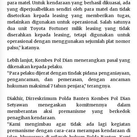
para matel. Untuk kendaraan yang berhasil dikuasai, ada
Kemenpar Turut Perkuat
yang diperjualbelikan sendiri oleh para matel dan tidak
Pengembangan KEK Samota
disetorkan kepada leasing yang memberikan tugas,
sebagai Destinasi Wisata Bahari
melainkan digunakan untuk operasional. Salah satunya
Berkelas Dunia
dua unit Toyota Fortuner milik leasing yang tidak
8 Agustus 2026
diserahkan kepada leasing, tetapi digunakan untuk
operasional dengan menggunakan sejumlah plat nomor
palsu,” katanya.
Festival Lembah Baliem Perkuat
Ekonomi Masyarakat Papua
Lebih lanjut, Kombes Pol Dian menerangkan pasal yang
Pegunungan
dikenakan kepada pelaku.
8 Agustus 2026
“Para pelaku dijerat dengan tindak pidana penganiayaan,
pengancaman, dan pemerasan, dengan ancaman
hukuman maksimal 7 tahun penjara,” terangnya.
Diakhir, Dirreskrimum Polda Banten Kombes Pol Dian
Setyawan menegaskan komitmennya dalam
memberantas aksi premanisme yang berkedok
penagihan kendaraan.
“Kami mengimbau agar tidak ada lagi kegiatan
premanisme dengan cara-cara merampas kendaraan di
jalan, khususnya di wilayah hukum Polda Banten. Kami