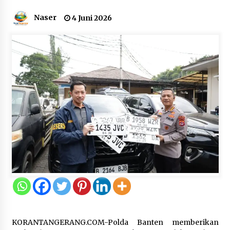
Naser
4 Juni 2026
Inovasi Perahu Layar Percepat
Pendirian Perseroan Perorangan
bagi Pelaku Usaha di Maluku Utara
9 Agustus 2026
Wagub Malut Apresiasi
Pendampingan Layanan Hukum
Gratis, Kakanwil: Pencatatan Hak
Cipta Musik Kini Rp0
9 Agustus 2026
Kemenkum Malut Semarakkan HUT
RI dan Hari Pengayoman ke-81
melalui Fun Walk di Ternate
9 Agustus 2026
KORANTANGERANG.COM-Polda Banten memberikan