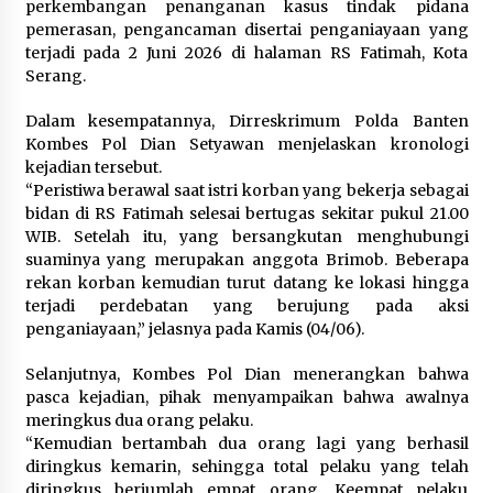
perkembangan penanganan kasus tindak pidana
pemerasan, pengancaman disertai penganiayaan yang
Registrasi Indonesia Sports Summit
terjadi pada 2 Juni 2026 di halaman RS Fatimah, Kota
2026 Resmi Dibuka, Siap Hadirkan
Serang.
Pengalaman Beyond the Game
8 Agustus 2026
Dalam kesempatannya, Dirreskrimum Polda Banten
Kombes Pol Dian Setyawan menjelaskan kronologi
kejadian tersebut.
“Peristiwa berawal saat istri korban yang bekerja sebagai
Timnas Indonesia Diharapkan
bidan di RS Fatimah selesai bertugas sekitar pukul 21.00
Bangkit Usai Takluk dari Vietnam di
WIB. Setelah itu, yang bersangkutan menghubungi
Piala AFF 2026
suaminya yang merupakan anggota Brimob. Beberapa
8 Agustus 2026
rekan korban kemudian turut datang ke lokasi hingga
terjadi perdebatan yang berujung pada aksi
penganiayaan,” jelasnya pada Kamis (04/06).
Penanganan Kebakaran Gedung
Selanjutnya, Kombes Pol Dian menerangkan bahwa
Dinas Teknis Masuk Tahap Akhir,
pasca kejadian, pihak menyampaikan bahwa awalnya
Tak Ada Korban Jiwa
meringkus dua orang pelaku.
8 Agustus 2026
“Kemudian bertambah dua orang lagi yang berhasil
diringkus kemarin, sehingga total pelaku yang telah
diringkus berjumlah empat orang, Keempat pelaku