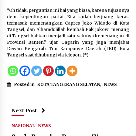
Perawatan PCOS yang Efektif untuk
Menjaga Kesuburan
“Oh tidak, pergantian ini hal yang biasa, karena tujuannya
8 Agustus 2026
demi kepentingan partai. Kita sudah berjuang keras,
termasuk memenangkan Capres Joko Widodo di Kota
Tangsel, dan Alhamdulillah kembali Pak jokowi menang
di Tangsel bahkan menjadi satu-satunya kemenangan di
Provinsi Banten,” ujar Gagarin yang juga menjabat
Wamenhan Pimpin Prosesi
Dewan Pengarah Tim Kampanye Daerah (TKD) Kota
Pelantikan dan Sertijab Pejabat
Tangsel saat dihubungi via telepon. (*)
Tinggi Kemhan
8 Agustus 2026
Posted in
KOTA TANGERANG SELATAN
,
NEWS
Next Post
NASIONAL
NEWS