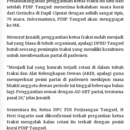
Penandatanganan penggantian ketua fraksi ini satu hari
Kemenpar Turut Perkuat
setelah PDIP Tangsel menerima kekalahan suara kursi
Pengembangan KEK Samota
dari Gerindra di Dapil Ciputat dengan selisih sangat tipis,
sebagai Destinasi Wisata Bahari
79 suara. Informasinya, PDIP Tangsel akan menggugat
Berkelas Dunia
ke MK.
8 Agustus 2026
Menurut Junaidi, penggantian ketua fraksi sudah menjadi
hal yang biasa di tubuh organisasi, apalagi DPRD Tangsel
Festival Lembah Baliem Perkuat
butuh seorang pemimpin fraksi yang memiliki komitmen
Ekonomi Masyarakat Papua
untuk membesarkan partai di parlemen.
Pegunungan
8 Agustus 2026
“Menjadi hal yang lumrah terjadi rotasi di dalam tubuh
fraksi dan Alat Kelengkapan Dewan (AKD), apalagi guna
memperkuat posisi partai di parlemen meskipun masa
bhakti anggota dewan periode ini tinggal beberapa bulan
Bakteri Yogurt, Kenali Manfaatnya
lagi. Penggantian sesuai dengan AD ART partai, terutama
untuk Kesehatan Pencernaan
pasal 26,” jelas Junaidi.
8 Agustus 2026
Sementara itu, Ketua DPC PDI Perjuangan Tangsel, H
Heri Gagarin saat dikonfirmasi terkait pergantian ketua
fraksi mengelak kalau rotasi itu terkait dengan posisi
kursi PDIP Tangsel.