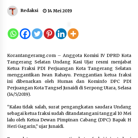
Kebakaran Gedung Dinas Teknis
Redaksi
14 Mei 2019
Abdul Muis Dipadamkan, Layanan
Publik Tetap Berjalan
8 Agustus 2026
12 Coklat Terbaik dan Enak di
Korantangeramg.com – Anggota Komisi IV DPRD Kota
Pasaran
Tangerang Selatan Undang Kasi Ujar resmi menjabat
8 Agustus 2026
Ketua Fraksi PDI Perjuangan Kota Tangerang Selatan
menggantikan Iwan Rahayu. Penggantian ketua fraksi
ini dibenarkan oleh Humas dan Kominfo DPC PDI
Perjuangan Kota Tangsel Junaidi di Serpong Utara, Selasa
(14/5/2019).
9 Kopi Botol Terbaik yang Praktis
untuk Menemani Aktivitas
“Kalau tidak salah, surat pengangkatan saudara Undang
8 Agustus 2026
sebagai ketua fraksi sudah ditandatangani tanggal 10 Mei
lalu oleh Ketua Dewan Pimpinan Cabang (DPC) Bapak H
Heri Gagarin,” ujar Junaidi.