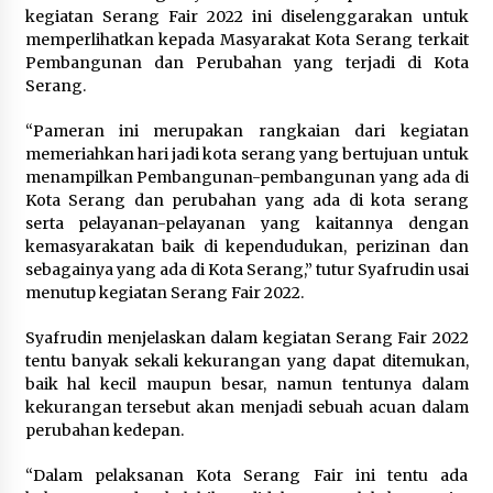
Kemenpar Turut Perkuat
kegiatan Serang Fair 2022 ini diselenggarakan untuk
Pengembangan KEK Samota
memperlihatkan kepada Masyarakat Kota Serang terkait
sebagai Destinasi Wisata Bahari
Pembangunan dan Perubahan yang terjadi di Kota
Berkelas Dunia
Serang.
8 Agustus 2026
“Pameran ini merupakan rangkaian dari kegiatan
memeriahkan hari jadi kota serang yang bertujuan untuk
Festival Lembah Baliem Perkuat
menampilkan Pembangunan-pembangunan yang ada di
Ekonomi Masyarakat Papua
Kota Serang dan perubahan yang ada di kota serang
Pegunungan
serta pelayanan-pelayanan yang kaitannya dengan
kemasyarakatan baik di kependudukan, perizinan dan
8 Agustus 2026
sebagainya yang ada di Kota Serang,” tutur Syafrudin usai
menutup kegiatan Serang Fair 2022.
Bakteri Yogurt, Kenali Manfaatnya
Syafrudin menjelaskan dalam kegiatan Serang Fair 2022
untuk Kesehatan Pencernaan
tentu banyak sekali kekurangan yang dapat ditemukan,
baik hal kecil maupun besar, namun tentunya dalam
8 Agustus 2026
kekurangan tersebut akan menjadi sebuah acuan dalam
perubahan kedepan.
“Dalam pelaksanan Kota Serang Fair ini tentu ada