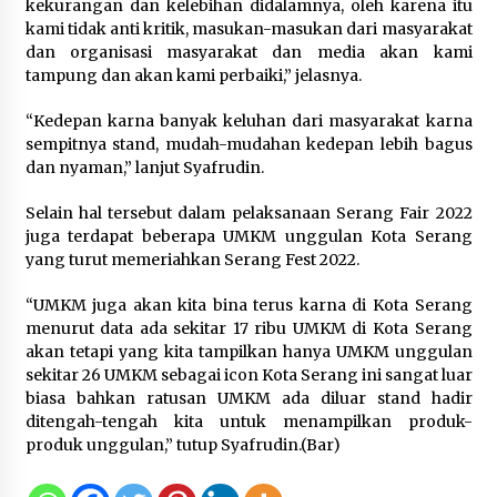
Perawatan PCOS yang Efektif untuk
kekurangan dan kelebihan didalamnya, oleh karena itu
Menjaga Kesuburan
kami tidak anti kritik, masukan-masukan dari masyarakat
dan organisasi masyarakat dan media akan kami
8 Agustus 2026
tampung dan akan kami perbaiki,” jelasnya.
“Kedepan karna banyak keluhan dari masyarakat karna
sempitnya stand, mudah-mudahan kedepan lebih bagus
Wamenhan Pimpin Prosesi
dan nyaman,” lanjut Syafrudin.
Pelantikan dan Sertijab Pejabat
Tinggi Kemhan
Selain hal tersebut dalam pelaksanaan Serang Fair 2022
juga terdapat beberapa UMKM unggulan Kota Serang
8 Agustus 2026
yang turut memeriahkan Serang Fest 2022.
“UMKM juga akan kita bina terus karna di Kota Serang
menurut data ada sekitar 17 ribu UMKM di Kota Serang
akan tetapi yang kita tampilkan hanya UMKM unggulan
sekitar 26 UMKM sebagai icon Kota Serang ini sangat luar
biasa bahkan ratusan UMKM ada diluar stand hadir
ditengah-tengah kita untuk menampilkan produk-
produk unggulan,” tutup Syafrudin.(Bar)