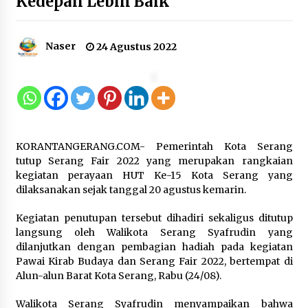
Kedepan Lebih Baik
Kebakaran Gedung Dinas Teknis
Abdul Muis Dipadamkan, Layanan
Publik Tetap Berjalan
Naser
24 Agustus 2022
8 Agustus 2026
12 Coklat Terbaik dan Enak di
Pasaran
8 Agustus 2026
KORANTANGERANG.COM- Pemerintah Kota Serang
tutup Serang Fair 2022 yang merupakan rangkaian
kegiatan perayaan HUT Ke-15 Kota Serang yang
dilaksanakan sejak tanggal 20 agustus kemarin.
9 Kopi Botol Terbaik yang Praktis
Kegiatan penutupan tersebut dihadiri sekaligus ditutup
untuk Menemani Aktivitas
langsung oleh Walikota Serang Syafrudin yang
dilanjutkan dengan pembagian hadiah pada kegiatan
8 Agustus 2026
Pawai Kirab Budaya dan Serang Fair 2022, bertempat di
Alun-alun Barat Kota Serang, Rabu (24/08).
Walikota Serang Syafrudin menyampaikan bahwa