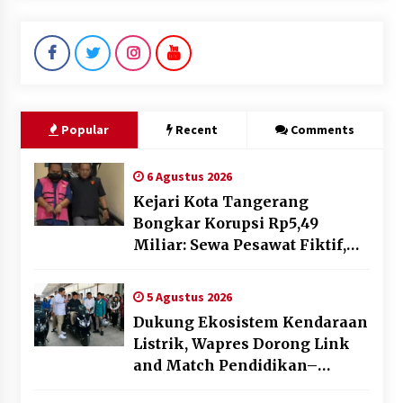
Popular
Recent
Comments
6 Agustus 2026
Kejari Kota Tangerang
Bongkar Korupsi Rp5,49
Miliar: Sewa Pesawat Fiktif,
Eks VP Angkasa Pura Kargo
Ditahan
5 Agustus 2026
Dukung Ekosistem Kendaraan
Listrik, Wapres Dorong Link
and Match Pendidikan–
Industri