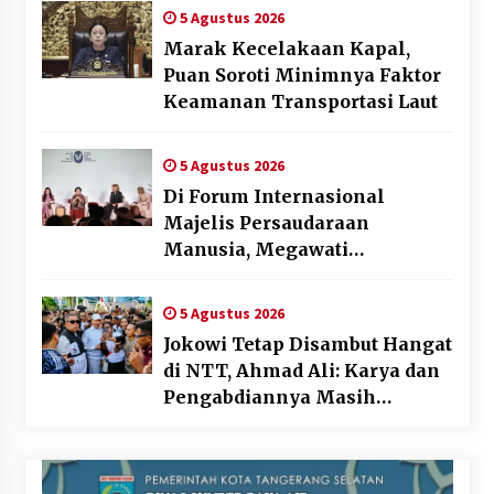
5 Agustus 2026
Marak Kecelakaan Kapal,
Puan Soroti Minimnya Faktor
Keamanan Transportasi Laut
5 Agustus 2026
Di Forum Internasional
Majelis Persaudaraan
Manusia, Megawati
Soekarnoputri Tegaskan
Kepemimpinan Perempuan
5 Agustus 2026
Bukan Dominasi, Tapi
Jokowi Tetap Disambut Hangat
Merawat Dan Merangkul
di NTT, Ahmad Ali: Karya dan
Pengabdiannya Masih
Dirasakan Masyarakat