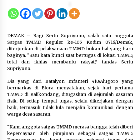
Dukung Ekosistem Kendaraan
Listrik, Wapres Dorong Link and
Match Pendidikan–Industri
DEMAK – Bagi Sertu Supriyono, salah satu anggota
5 Agustus 2026
Satgas TMMD Reguler ke-105 Kodim 0716/Demak,
diterjunkan di pelaksanaan TMMD bukan hal yang baru
baginya. ”Satu kata kunci saat bertugas di lokasi TMMD,
Marak Kecelakaan Kapal, Puan
total dan ikhlas membantu rakyat,” tandas Sertu
Soroti Minimnya Faktor Keamanan
Supriyono.
Transportasi Laut
Dia yang dari Batalyon Infanteri 410/Alugoro yang
5 Agustus 2026
bermarkas di Blora menyatakan, sejak hari pertama
TMMD di Kalikondang, ditugaskan di sejumlah sasaran
fisik. Di setiap tempat tugas, selalu dikerjakan dengan
Di Forum Internasional Majelis
baik, termasuk tidak lula menjalin komunikasi dengan
Persaudaraan Manusia, Megawati
warga desa sasaran.
Soekarnoputri Tegaskan
Kepemimpinan Perempuan Bukan
“Kami anggota satgas TMMD merasa bangga telah diberi
Dominasi, Tapi Merawat Dan
kepercayaan oleh pimpinan sebagai satgas TMMD.
Merangkul