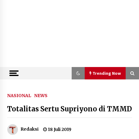
Trending Now
Trending Now
NASIONAL
NEWS
Totalitas Sertu Supriyono di TMMD
Kejari Kota Tangerang Bongkar
Korupsi Rp5,49 Miliar: Sewa Pesawat
Fiktif, Eks VP Angkasa Pura Kargo
Ditahan
Redaksi
18 Juli 2019
6 Agustus 2026