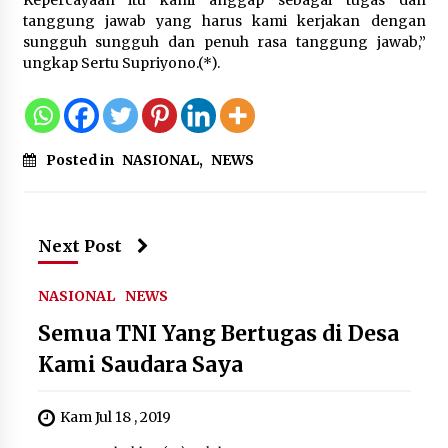
Kepercayaan itu kami anggap sebagai tugas dan
tanggung jawab yang harus kami kerjakan dengan
5 Agustus 2026
sungguh sungguh dan penuh rasa tanggung jawab,”
ungkap Sertu Supriyono.(*).
Jokowi Tetap Disambut Hangat di
NTT, Ahmad Ali: Karya dan
Pengabdiannya Masih Dirasakan
Masyarakat
5 Agustus 2026
Posted in
NASIONAL
,
NEWS
Respons Cepat Aduan Warga, Wali
Kota Serang Bantu Bedah Rumah
Next Post
Roboh Korban Bencana, Salurkan
Bantuan Rp30 Juta
NASIONAL
NEWS
5 Agustus 2026
Semua TNI Yang Bertugas di Desa
Wali Kota Serang Budi Rustandi
Kami Saudara Saya
Berikan Penghargaan kepada
Pemenang Sayembara Logo HUT ke-
Kam Jul 18 , 2019
19 Kota Serang