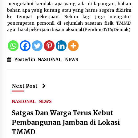
Pemanfaatan Limbah Galon Bekas,
mengetahui kendala apa yang ada di lapangan, bahan
Lapas Banjar Tanam 200 Pohon
bahan apa yang kurang atau yang harus segera dikirim
Cabai Dukung Program Ketahanan
ke tempat pekerjaan. Belum lagi juga mengatur
Pangan
penempatan personil di sejumlah sasaran fisik TMMD
agar hasil pekerjaan bisa maksimal.(Pendim 0716/Demak)
7 Agustus 2026
Tagihan Air Tanpa Pemakaian,
Terungkap Ada Transisi Panjang
Posted in
NASIONAL
,
NEWS
Pengelolaan , Perumdam TKR
Didesak Transparan
7 Agustus 2026
Next Post
Sarana PAUD Diperkuat, Tangsel
Dorong Angka Partisipasi Sekolah
NASIONAL
NEWS
Terus Meningkat
Satgas Dan Warga Terus Kebut
7 Agustus 2026
Pembangunan Jamban di Lokasi
TMMD