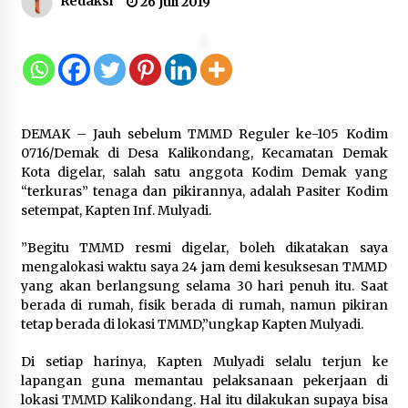
Redaksi
26 Juli 2019
Kemenkum Malut Ikuti ‘Pasti Ada
Solusi’, Menkum Dorong
Transformasi Digital
7 Agustus 2026
DEMAK – Jauh sebelum TMMD Reguler ke-105 Kodim
Kemnaker Siapkan Regulasi
0716/Demak di Desa Kalikondang, Kecamatan Demak
Ketenagakerjaan yang Selaras
Kota digelar, salah satu anggota Kodim Demak yang
dengan Tantangan Dunia Kerja
“terkuras” tenaga dan pikirannya, adalah Pasiter Kodim
Modern
setempat, Kapten Inf. Mulyadi.
7 Agustus 2026
”Begitu TMMD resmi digelar, boleh dikatakan saya
mengalokasi waktu saya 24 jam demi kesuksesan TMMD
Gebyar Lomba 17 Agustus RSUD
yang akan berlangsung selama 30 hari penuh itu. Saat
Tigaraksa, Semarakkan HUT RI
berada di rumah, fisik berada di rumah, namun pikiran
dengan Nuansa Kebersamaan
tetap berada di lokasi TMMD,”ungkap Kapten Mulyadi.
7 Agustus 2026
Di setiap harinya, Kapten Mulyadi selalu terjun ke
lapangan guna memantau pelaksanaan pekerjaan di
lokasi TMMD Kalikondang. Hal itu dilakukan supaya bisa