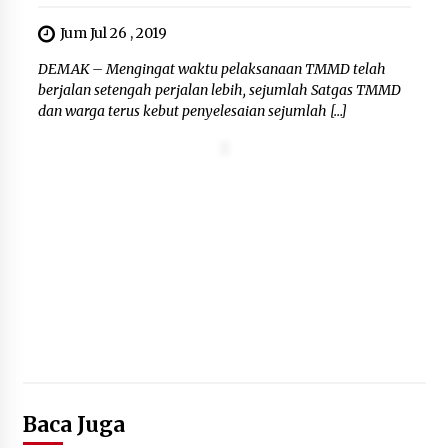
KKM Universitas Bina Bangsa
Kelompok 83 Laksanakan
Jum Jul 26 , 2019
Pendampingan Pembuatan Spanduk
Sebagai Upaya Memperkuat
DEMAK – Mengingat waktu pelaksanaan TMMD telah
Pemasaran UMKM di Desa Cempaka
berjalan setengah perjalan lebih, sejumlah Satgas TMMD
dan warga terus kebut penyelesaian sejumlah […]
6 Agustus 2026
Jaga Kebugaran Petugas, Lapas
Kelas I Tangerang Gelar Cek
Kesehatan Gratis dan Skrining TB
Lanjutan
6 Agustus 2026
Baca Juga