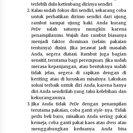
terlebih dulu ketimbang dirinya sendiri
Kalau sudah fokus diri sendiri, sekarang coba
Jokowi Tetap Disambut Hangat di
untuk perhatikan dirimu sendiri dari ujung
NTT, Ahmad Ali: Karya dan
rambut sampai ujung kaki. Anda kurang
Pengabdiannya Masih Dirasakan
PeDe
salah satunya mungkin karena
Masyarakat
penampilanmu. Wajah dan rambut biasanya
5 Agustus 2026
menjadi faktor dominan (selain pakaian
tentunya) disini. Jika jerawat jadi masalah
Anda, segera diatasi. Rambut juga bagian
Respons Cepat Aduan Warga, Wali
sensitif, terutama bagi perempuan. Jika sudah
Kota Serang Bantu Bedah Rumah
merasa kepanjangan, atau bentuknya sudah
Roboh Korban Bencana, Salurkan
tidak jelas, segera di rapikan dengan di
Bantuan Rp30 Juta
keriting atau di luruskan misalnya. Lakukan
5 Agustus 2026
solusi terbaik untuk diri Anda, karena hanya
diri Anda sendirilah yang tahu kelebihan dan
kekurangannya.
Wali Kota Serang Budi Rustandi
Jika Anda tidak
PeDe
dengan penampilan
Berikan Penghargaan kepada
terutama pakaian, coba ganti
style-
nya. Tidak
Pemenang Sayembara Logo HUT ke-
perlu beli baru, misalkan Anda sering pakai
19 Kota Serang
kemeja, coba ganti pakai kaos atau
dress
atau
5 Agustus 2026
menggabungkan keduanya. Anda bisa