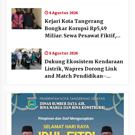
Sosialisasikan Pencatatan
Gratis dan Penguatan Royalti
6 Agustus 2026
Kejari Kota Tangerang
Bongkar Korupsi Rp5,49
Miliar: Sewa Pesawat Fiktif,
Eks VP Angkasa Pura Kargo
Ditahan
5 Agustus 2026
Dukung Ekosistem Kendaraan
Listrik, Wapres Dorong Link
and Match Pendidikan–
Industri