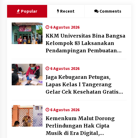
Popular
Recent
Comments
6 Agustus 2026
KKM Universitas Bina Bangsa
Kelompok 83 Laksanakan
Pendampingan Pembuatan
Spanduk Sebagai Upaya
Memperkuat Pemasaran
6 Agustus 2026
UMKM di Desa Cempaka
Jaga Kebugaran Petugas,
Lapas Kelas I Tangerang
Gelar Cek Kesehatan Gratis
dan Skrining TB Lanjutan
6 Agustus 2026
Kemenkum Malut Dorong
Perlindungan Hak Cipta
Musik di Era Digital,