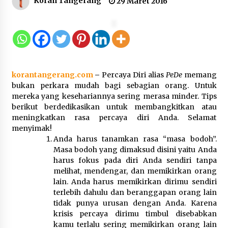
Koran Tangerang
29 Maret 2016
Dukung Ekosistem Kendaraan
Listrik, Wapres Dorong Link and
Match Pendidikan–Industri
5 Agustus 2026
korantangerang.com
–
Percaya Diri alias
PeDe
memang
bukan perkara mudah bagi sebagian orang. Untuk
Marak Kecelakaan Kapal, Puan
mereka yang kesehariannya sering merasa minder. Tips
Soroti Minimnya Faktor Keamanan
berikut berdedikasikan untuk membangkitkan atau
Transportasi Laut
meningkatkan rasa percaya diri Anda. Selamat
5 Agustus 2026
menyimak!
Anda harus tanamkan rasa “masa bodoh”.
Masa bodoh yang dimaksud disini yaitu Anda
harus fokus pada diri Anda sendiri tanpa
Di Forum Internasional Majelis
melihat, mendengar, dan memikirkan orang
Persaudaraan Manusia, Megawati
lain. Anda harus memikirkan dirimu sendiri
Soekarnoputri Tegaskan
terlebih dahulu dan beranggapan orang lain
Kepemimpinan Perempuan Bukan
tidak punya urusan dengan Anda. Karena
Dominasi, Tapi Merawat Dan
krisis percaya dirimu timbul disebabkan
Merangkul
kamu terlalu sering memikirkan orang lain
5 Agustus 2026