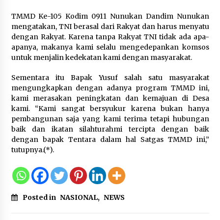
5 Agustus 2026
TMMD Ke-105 Kodim 0911 Nunukan Dandim Nunukan
mengatakan, TNI berasal dari Rakyat dan harus menyatu
Respons Cepat Aduan Warga, Wali
dengan Rakyat. Karena tanpa Rakyat TNI tidak ada apa-
Kota Serang Bantu Bedah Rumah
apanya, makanya kami selalu mengedepankan komsos
Roboh Korban Bencana, Salurkan
untuk menjalin kedekatan kami dengan masyarakat.
Bantuan Rp30 Juta
5 Agustus 2026
Sementara itu Bapak Yusuf salah satu masyarakat
mengungkapkan dengan adanya program TMMD ini,
kami merasakan peningkatan dan kemajuan di Desa
Wali Kota Serang Budi Rustandi
kami. “Kami sangat bersyukur karena bukan hanya
Berikan Penghargaan kepada
pembangunan saja yang kami terima tetapi hubungan
Pemenang Sayembara Logo HUT ke-
baik dan ikatan silahturahmi tercipta dengan baik
19 Kota Serang
dengan bapak Tentara dalam hal Satgas TMMD ini,”
5 Agustus 2026
tutupnya.(*).
Polres Cilegon Gelar Apel
Kesiapsiagaan Hadapi Ancaman
Kebakaran Akibat Fenomena El Niño
Posted in
NASIONAL
,
NEWS
5 Agustus 2026