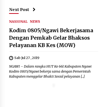
Next Post
Pemkot Cilegon Sampaikan
Rancangan KUA PPAS 2027,
NASIONAL
NEWS
Pendapatan Ditarget Rp2,03 Triliun
Kodim 0805/Ngawi Bekerjasama
5 Agustus 2026
Dengan Pemkab Gelar Bhaksos
Pelayanan KB Kes (MOW)
Melalui Ikrar Napiter, Lapas Cilegon
Dorong Reintegrasi Sosial
Sab Jul 27 , 2019
Berlandaskan Nilai Kebangsaan
5 Agustus 2026
NGAWI – Dalam rangka HUT Ke 661 Kabupaten Ngawi
Kodim 0805/Ngawi bekerja sama dengan Pemerintah
Kabupaten menggelar Bhakti Sosial pelayanan […]
“Anak Kades Jadi Kaur Keuangan?
Skandal Nepotisme Desa Buaran
Bambu Meledak!”
5 Agustus 2026