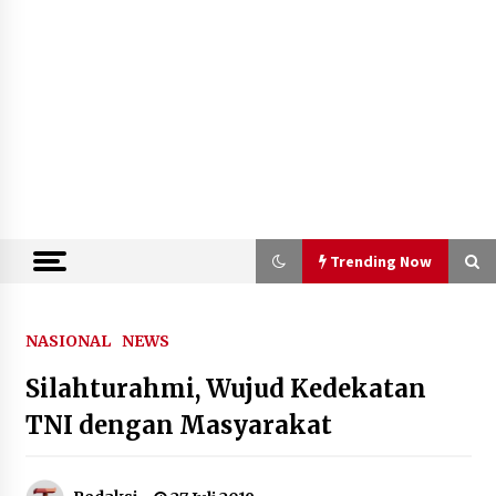
Trending Now
Trending Now
NASIONAL
NEWS
Silahturahmi, Wujud Kedekatan
Dukung Ekosistem Kendaraan
Listrik, Wapres Dorong Link and
TNI dengan Masyarakat
Match Pendidikan–Industri
5 Agustus 2026