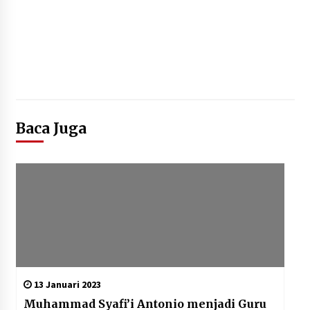
Mengenal Lebih Dekat: H. Salbini,
Tokoh Tangsel Penjaga Nilai dan
Pembangun Harapan Warga
Pamulang
5 Agustus 2026
Baca Juga
Optimalisasi SDM melalui Seleksi
Wawancara Calon Peserta Magang
Hub Kemnaker Batch 2 Tahun 2026
5 Agustus 2026
13 Januari 2023
Muhammad Syafi’i Antonio menjadi Guru