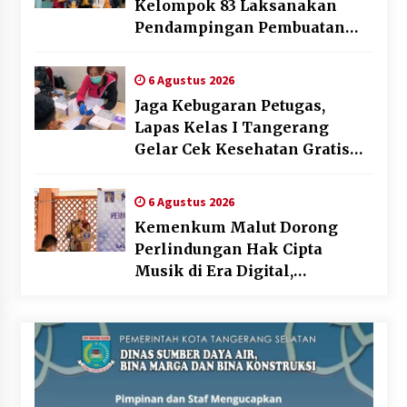
Kelompok 83 Laksanakan
Pendampingan Pembuatan
Spanduk Sebagai Upaya
Memperkuat Pemasaran
6 Agustus 2026
UMKM di Desa Cempaka
Jaga Kebugaran Petugas,
Lapas Kelas I Tangerang
Gelar Cek Kesehatan Gratis
dan Skrining TB Lanjutan
6 Agustus 2026
Kemenkum Malut Dorong
Perlindungan Hak Cipta
Musik di Era Digital,
Sosialisasikan Pencatatan
Gratis dan Penguatan Royalti