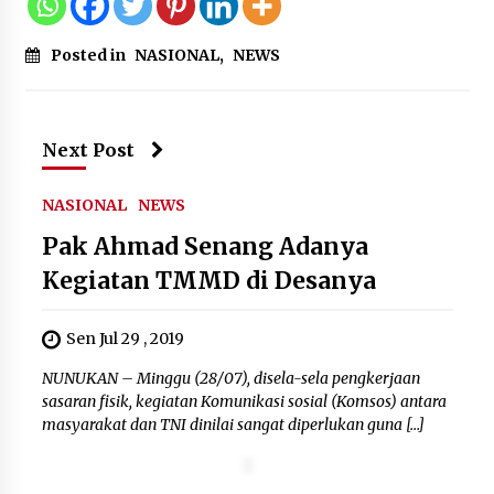
Jokowi Tetap Disambut Hangat di
Posted in
NASIONAL
,
NEWS
NTT, Ahmad Ali: Karya dan
Pengabdiannya Masih Dirasakan
Masyarakat
5 Agustus 2026
Next Post
Respons Cepat Aduan Warga, Wali
NASIONAL
NEWS
Kota Serang Bantu Bedah Rumah
Pak Ahmad Senang Adanya
Roboh Korban Bencana, Salurkan
Bantuan Rp30 Juta
Kegiatan TMMD di Desanya
5 Agustus 2026
Sen Jul 29 , 2019
NUNUKAN – Minggu (28/07), disela-sela pengkerjaan
sasaran fisik, kegiatan Komunikasi sosial (Komsos) antara
masyarakat dan TNI dinilai sangat diperlukan guna […]