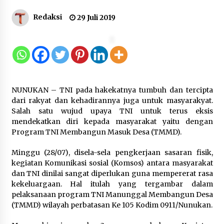
Kemenkum Malut Dorong
Redaksi
29 Juli 2019
Perlindungan Hak Cipta Musik di Era
Digital, Sosialisasikan Pencatatan
Gratis dan Penguatan Royalti
6 Agustus 2026
Dikunjungi PWI, Wawan Fauzi: Peran
NUNUKAN – TNI pada hakekatnya tumbuh dan tercipta
Media Bisa Berdampak Besar
dari rakyat dan kehadirannya juga untuk masyarakyat.
hingga Fatal
Salah satu wujud upaya TNI untuk terus eksis
6 Agustus 2026
mendekatkan diri kepada masyarakat yaitu dengan
Program TNI Membangun Masuk Desa (TMMD).
Minggu (28/07), disela-sela pengkerjaan sasaran fisik,
Kejari Kota Tangerang Bongkar
kegiatan Komunikasi sosial (Komsos) antara masyarakat
Korupsi Rp5,49 Miliar: Sewa Pesawat
dan TNI dinilai sangat diperlukan guna mempererat rasa
Fiktif, Eks VP Angkasa Pura Kargo
kekeluargaan. Hal itulah yang tergambar dalam
Ditahan
pelaksanaan program TNI Manunggal Membangun Desa
6 Agustus 2026
(TMMD) wilayah perbatasan Ke 105 Kodim 0911/Nunukan.