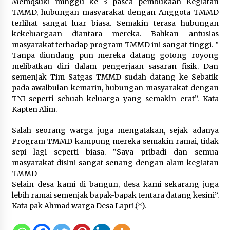
Memqsuki minggu ke 3 pasca pembukaan Kegiatan
Dukung Ekosistem Kendaraan
TMMD, hubungan masyarakat dengan Anggota TMMD
Listrik, Wapres Dorong Link and
terlihat sangat luar biasa. Semakin terasa hubungan
Match Pendidikan–Industri
kekeluargaan diantara mereka. Bahkan antusias
5 Agustus 2026
masyarakat terhadap program TMMD ini sangat tinggi. ”
Tanpa diundang pun mereka datang gotong royong
melibatkan diri dalam pengerjaan sasaran fisik. Dan
semenjak Tim Satgas TMMD sudah datang ke Sebatik
Marak Kecelakaan Kapal, Puan
pada awalbulan kemarin, hubungan masyarakat dengan
Soroti Minimnya Faktor Keamanan
TNI seperti sebuah keluarga yang semakin erat”. Kata
Transportasi Laut
Kapten Alim.
5 Agustus 2026
Salah seorang warga juga mengatakan, sejak adanya
Program TMMD kampung mereka semakin ramai, tidak
sepi lagi seperti biasa. “Saya pribadi dan semua
Di Forum Internasional Majelis
masyarakat disini sangat senang dengan alam kegiatan
Persaudaraan Manusia, Megawati
TMMD
Soekarnoputri Tegaskan
Selain desa kami di bangun, desa kami sekarang juga
Kepemimpinan Perempuan Bukan
lebih ramai semenjak bapak-bapak tentara datang kesini”.
Dominasi, Tapi Merawat Dan
Kata pak Ahmad warga Desa Lapri.(*).
Merangkul
5 Agustus 2026