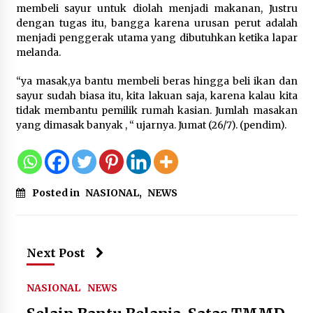
Kemnaker Siapkan Regulasi
membeli sayur untuk diolah menjadi makanan, Justru
Ketenagakerjaan yang Selaras
dengan tugas itu, bangga karena urusan perut adalah
dengan Tantangan Dunia Kerja
menjadi penggerak utama yang dibutuhkan ketika lapar
Modern
melanda.
7 Agustus 2026
“ya masak,ya bantu membeli beras hingga beli ikan dan
sayur sudah biasa itu, kita lakuan saja, karena kalau kita
Gebyar Lomba 17 Agustus RSUD
tidak membantu pemilik rumah kasian. Jumlah masakan
Tigaraksa, Semarakkan HUT RI
yang dimasak banyak , “ ujarnya. Jumat (26/7). (pendim).
dengan Nuansa Kebersamaan
7 Agustus 2026
Posted in
NASIONAL
,
NEWS
Pemanfaatan Limbah Galon Bekas,
Lapas Banjar Tanam 200 Pohon
Cabai Dukung Program Ketahanan
Next Post
Pangan
7 Agustus 2026
NASIONAL
NEWS