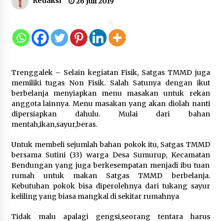
Redaksi
26 Juli 2019
Kemenkum Malut Perkuat
Kompetensi Perancang melalui
Pendalaman Materi Penyusunan
Produk Hukum Daerah
7 Agustus 2026
Trenggalek – Selain kegiatan Fisik, Satgas TMMD juga
Kemenkum Malut Harmonisasi
memiliki tugas Non Fisik. Salah Satunya dengan ikut
Rancangan Perbup Pengadaan
berbelanja menyiapkan menu masakan untuk rekan
Barang dan Jasa pada BUMD
anggota lainnya. Menu masakan yang akan diolah nanti
Halteng
dipersiapkan dahulu. Mulai dari bahan
mentah,ikan,sayur,beras.
7 Agustus 2026
Untuk membeli sejumlah bahan pokok itu, Satgas TMMD
Kemenkum Malut Ikuti ‘Pasti Ada
bersama Sutini (33) warga Desa Sumurup, Kecamatan
Solusi’, Menkum Dorong
Bendungan yang juga berkesempatan menjadi ibu tuan
Transformasi Digital
rumah untuk makan Satgas TMMD berbelanja.
Kebutuhan pokok bisa diperolehnya dari tukang sayur
7 Agustus 2026
keliling yang biasa mangkal di sekitar rumahnya
Tidak malu apalagi gengsi,seorang tentara harus