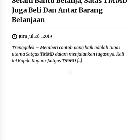
Selain Bantu Belanja, Satas TMMD
Tagihan Air Tanpa Pemakaian,
Terungkap Ada Transisi Panjang
Juga Beli Dan Antar Barang
Pengelolaan , Perumdam TKR
Belanjaan
Didesak Transparan
7 Agustus 2026
Jum Jul 26 , 2019
Sarana PAUD Diperkuat, Tangsel
Trenggalek – Memberi contoh yang baik adalah tugas
Dorong Angka Partisipasi Sekolah
utama Satgas TMMD dalam menjalankan tugasnya. Kali
Terus Meningkat
ini Kopda Koyum ,Satgas TMMD […]
7 Agustus 2026