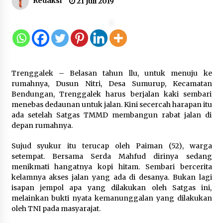
Redaksi
21 Juli 2019
Gebyar Lomba 17 Agustus RSUD
Tigaraksa, Semarakkan HUT RI
dengan Nuansa Kebersamaan
7 Agustus 2026
Trenggalek – Belasan tahun llu, untuk menuju ke
Pemanfaatan Limbah Galon Bekas,
rumahnya, Dusun Nitri, Desa Sumurup, Kecamatan
Lapas Banjar Tanam 200 Pohon
Bendungan, Trenggalek harus berjalan kaki sembari
Cabai Dukung Program Ketahanan
menebas dedaunan untuk jalan. Kini secercah harapan itu
Pangan
ada setelah Satgas TMMD membangun rabat jalan di
depan rumahnya.
7 Agustus 2026
Sujud syukur itu terucap oleh Paiman (52), warga
Tagihan Air Tanpa Pemakaian,
setempat. Bersama Serda Mahfud dirinya sedang
Terungkap Ada Transisi Panjang
menikmati hangatnya kopi hitam. Sembari bercerita
Pengelolaan , Perumdam TKR
kelamnya akses jalan yang ada di desanya. Bukan lagi
Didesak Transparan
isapan jempol apa yang dilakukan oleh Satgas ini,
melainkan bukti nyata kemanunggalan yang dilakukan
7 Agustus 2026
oleh TNI pada masyarajat.