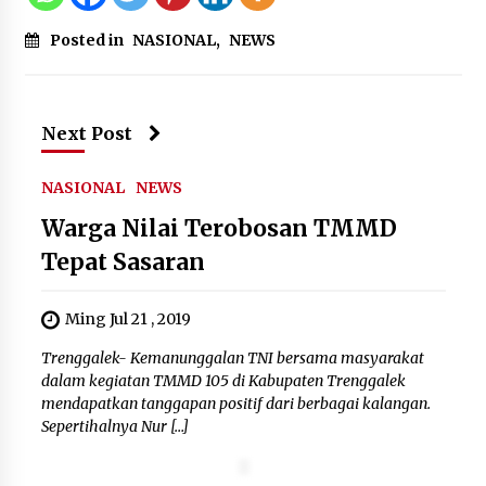
Kemenkum Malut Dorong
Perlindungan Hak Cipta Musik di Era
Posted in
NASIONAL
,
NEWS
Digital, Sosialisasikan Pencatatan
Gratis dan Penguatan Royalti
6 Agustus 2026
Next Post
Dikunjungi PWI, Wawan Fauzi: Peran
NASIONAL
NEWS
Media Bisa Berdampak Besar
hingga Fatal
Warga Nilai Terobosan TMMD
6 Agustus 2026
Tepat Sasaran
Ming Jul 21 , 2019
Trenggalek- Kemanunggalan TNI bersama masyarakat
dalam kegiatan TMMD 105 di Kabupaten Trenggalek
mendapatkan tanggapan positif dari berbagai kalangan.
Sepertihalnya Nur […]