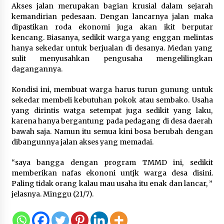
Sarana PAUD Diperkuat, Tangsel
Akses jalan merupakan bagian krusial dalam sejarah
Dorong Angka Partisipasi Sekolah
kemandirian pedesaan. Dengan lancarnya jalan maka
Terus Meningkat
dipastikan roda ekonomi juga akan ikit berputar
kencang. Biasanya, sedikit warga yang enggan melintas
7 Agustus 2026
hanya sekedar untuk berjualan di desanya. Medan yang
sulit menyusahkan pengusaha mengelilingkan
dagangannya.
KKM Universitas Bina Bangsa
Kelompok 83 Laksanakan
Kondisi ini, membuat warga harus turun gunung untuk
Pendampingan Pembuatan Spanduk
sekedar membeli kebutuhan pokok atau sembako. Usaha
Sebagai Upaya Memperkuat
yang dirintis watga setempat juga sedikit yang laku,
Pemasaran UMKM di Desa Cempaka
karena hanya bergantung pada pedagang di desa daerah
bawah saja. Namun itu semua kini bosa berubah dengan
6 Agustus 2026
dibangunnya jalan akses yang memadai.
Jaga Kebugaran Petugas, Lapas
“saya bangga dengan program TMMD ini, sedikit
Kelas I Tangerang Gelar Cek
memberikan nafas ekononi untjk warga desa disini.
Kesehatan Gratis dan Skrining TB
Paling tidak orang kalau mau usaha itu enak dan lancar, ”
Lanjutan
jelasnya. Minggu (21/7).
6 Agustus 2026