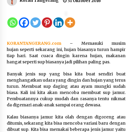
Koran Tangerang
31 Oktober 2016
Dukung Ekosistem Kendaraan
Listrik, Wapres Dorong Link and
Match Pendidikan–Industri
5 Agustus 2026
KORANTANGERANG.com
–
Memasuki musim
hujan seperti sekarang ini, hujan biasanya turun hampir
tiap hari. Saat cuaca dingin karena hujan, makanan
Marak Kecelakaan Kapal, Puan
hangat seperti sup biasanya jadi pilihan paling pas.
Soroti Minimnya Faktor Keamanan
Transportasi Laut
Banyak jenis sup yang bisa kita buat sendiri buat
5 Agustus 2026
menghangatkan udara yang dingin dan hujan yang terus
turun. Membuat sup daging atau ayam mungki sudah
biasa. Kali ini kita akan mencoba membuat sup jamur.
Pembuatannya cukup mudah dan rasanya tentu nikmat
Di Forum Internasional Majelis
da digemari anak-anak sampai orang dewasa.
Persaudaraan Manusia, Megawati
Soekarnoputri Tegaskan
Kalau biasanya jamur kita olah dengan digoreng atau
Kepemimpinan Perempuan Bukan
ditumis, sekarang kita bisa mencoba variasi baru dengan
Dominasi, Tapi Merawat Dan
dibuat sup. Kita bisa memakai beberapa jenis jamur yaitu
Merangkul