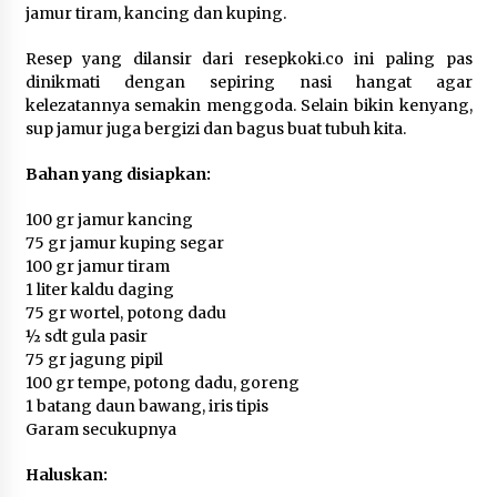
jamur tiram, kancing dan kuping.
5 Agustus 2026
Resep yang dilansir dari resepkoki.co ini paling pas
Jokowi Tetap Disambut Hangat di
dinikmati dengan sepiring nasi hangat agar
NTT, Ahmad Ali: Karya dan
kelezatannya semakin menggoda. Selain bikin kenyang,
Pengabdiannya Masih Dirasakan
sup jamur juga bergizi dan bagus buat tubuh kita.
Masyarakat
5 Agustus 2026
Bahan yang disiapkan:
100 gr jamur kancing
Respons Cepat Aduan Warga, Wali
75 gr jamur kuping segar
Kota Serang Bantu Bedah Rumah
100 gr jamur tiram
Roboh Korban Bencana, Salurkan
1 liter kaldu daging
Bantuan Rp30 Juta
75 gr wortel, potong dadu
5 Agustus 2026
½ sdt gula pasir
75 gr jagung pipil
100 gr tempe, potong dadu, goreng
Wali Kota Serang Budi Rustandi
1 batang daun bawang, iris tipis
Berikan Penghargaan kepada
Garam secukupnya
Pemenang Sayembara Logo HUT ke-
19 Kota Serang
Haluskan: