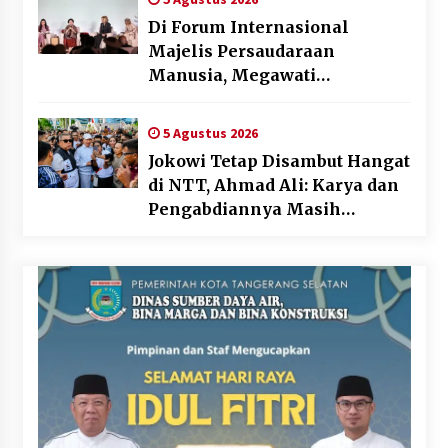
Di Forum Internasional
Majelis Persaudaraan
Manusia, Megawati
Soekarnoputri Tegaskan
Kepemimpinan Perempuan
5 Agustus 2026
Bukan Dominasi, Tapi
Jokowi Tetap Disambut Hangat
Merawat Dan Merangkul
di NTT, Ahmad Ali: Karya dan
Pengabdiannya Masih
Dirasakan Masyarakat