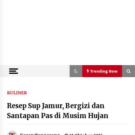
Trending Now
Trending Now
KULINER
Resep Sup Jamur, Bergizi dan
Kejari Kota Tangerang Bongkar
Korupsi Rp5,49 Miliar: Sewa Pesawat
Santapan Pas di Musim Hujan
Fiktif, Eks VP Angkasa Pura Kargo
Ditahan
6 Agustus 2026