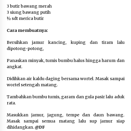
5 Agustus 2026
3 butir bawang merah
3 siung bawang putih
Polres Cilegon Gelar Apel
½ sdt merica butir
Kesiapsiagaan Hadapi Ancaman
Kebakaran Akibat Fenomena El Niño
Cara membuatnya:
5 Agustus 2026
Bersihkan jamur kancing, kuping dan tiram lalu
dipotong-potong,
Pemkot Cilegon Sampaikan
Panaskan minyak, tumis bumbu halus hingga harum dan
Rancangan KUA PPAS 2027,
angkat.
Pendapatan Ditarget Rp2,03 Triliun
Didihkan air kaldu daging bersama wortel. Masak sampai
5 Agustus 2026
wortel setengah matang.
Tambahkan bumbu tumis, garam dan gula pasir lalu aduk
Melalui Ikrar Napiter, Lapas Cilegon
rata.
Dorong Reintegrasi Sosial
Berlandaskan Nilai Kebangsaan
Masukkan jamur, jagung, tempe dan daun bawang.
Masak sampai semua matang lalu sup jamur siap
5 Agustus 2026
dihidangkan.
@DF