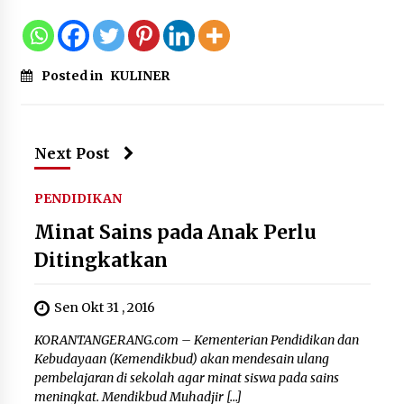
“Anak Kades Jadi Kaur Keuangan?
Skandal Nepotisme Desa Buaran
Posted in
KULINER
Bambu Meledak!”
5 Agustus 2026
Next Post
Mengenal Lebih Dekat: H. Salbini,
Tokoh Tangsel Penjaga Nilai dan
PENDIDIKAN
Pembangun Harapan Warga
Minat Sains pada Anak Perlu
Pamulang
5 Agustus 2026
Ditingkatkan
Sen Okt 31 , 2016
KORANTANGERANG.com – Kementerian Pendidikan dan
Kebudayaan (Kemendikbud) akan mendesain ulang
pembelajaran di sekolah agar minat siswa pada sains
meningkat. Mendikbud Muhadjir […]