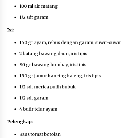
Sarana PAUD Diperkuat, Tangsel
100 ml air matang
Dorong Angka Partisipasi Sekolah
Terus Meningkat
1/2 sdt garam
7 Agustus 2026
Isi:
150 gr ayam, rebus dengan garam, suwir-suwir
KKM Universitas Bina Bangsa
2 batang bawang daun, iris tipis
Kelompok 83 Laksanakan
Pendampingan Pembuatan Spanduk
80 gr bawang bombay, iris tipis
Sebagai Upaya Memperkuat
Pemasaran UMKM di Desa Cempaka
150 gr jamur kancing kaleng, iris tipis
6 Agustus 2026
1/2 sdt merica putih bubuk
Jaga Kebugaran Petugas, Lapas
1/2 sdt garam
Kelas I Tangerang Gelar Cek
Kesehatan Gratis dan Skrining TB
4 butir telur ayam
Lanjutan
Pelengkap:
6 Agustus 2026
Saus tomat botolan