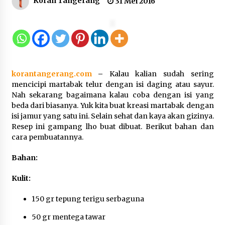
Koran Tangerang
31 Mei 2016
Gebyar Lomba 17 Agustus RSUD
Tigaraksa, Semarakkan HUT RI
dengan Nuansa Kebersamaan
7 Agustus 2026
korantangerang.com
–
Kalau kalian sudah sering
Pemanfaatan Limbah Galon Bekas,
mencicipi martabak telur dengan isi daging atau sayur.
Lapas Banjar Tanam 200 Pohon
Nah sekarang bagaimana kalau coba dengan isi yang
Cabai Dukung Program Ketahanan
beda dari biasanya. Yuk kita buat kreasi martabak dengan
Pangan
isi jamur yang satu ini. Selain sehat dan kaya akan gizinya.
Resep ini gampang lho buat dibuat. Berikut bahan dan
7 Agustus 2026
cara pembuatannya.
Tagihan Air Tanpa Pemakaian,
Bahan:
Terungkap Ada Transisi Panjang
Pengelolaan , Perumdam TKR
Kulit:
Didesak Transparan
150 gr tepung terigu serbaguna
7 Agustus 2026
50 gr mentega tawar