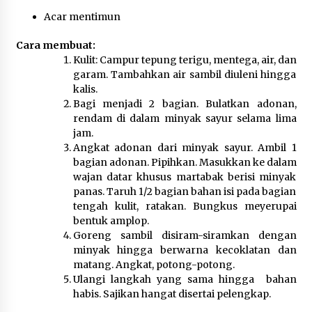
Kemenkum Malut Dorong
Acar mentimun
Perlindungan Hak Cipta Musik di Era
Digital, Sosialisasikan Pencatatan
Cara membuat:
Gratis dan Penguatan Royalti
Kulit: Campur tepung terigu, mentega, air, dan
6 Agustus 2026
garam. Tambahkan air sambil diuleni hingga
kalis.
Bagi menjadi 2 bagian. Bulatkan adonan,
Dikunjungi PWI, Wawan Fauzi: Peran
rendam di dalam minyak sayur selama lima
Media Bisa Berdampak Besar
jam.
hingga Fatal
Angkat adonan dari minyak sayur. Ambil 1
6 Agustus 2026
bagian adonan. Pipihkan. Masukkan ke dalam
wajan datar khusus martabak berisi minyak
panas. Taruh 1/2 bagian bahan isi pada bagian
tengah kulit, ratakan. Bungkus meyerupai
bentuk amplop.
Goreng sambil disiram-siramkan dengan
minyak hingga berwarna kecoklatan dan
matang. Angkat, potong-potong.
Ulangi langkah yang sama hingga bahan
habis. Sajikan hangat disertai pelengkap.