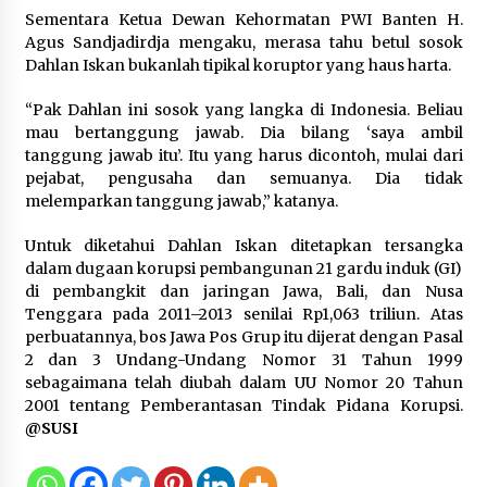
Tagihan Air Tanpa Pemakaian,
Sementara Ketua Dewan Kehormatan PWI Banten H.
Terungkap Ada Transisi Panjang
Agus Sandjadirdja mengaku, merasa tahu betul sosok
Pengelolaan , Perumdam TKR
Dahlan Iskan bukanlah tipikal koruptor yang haus harta.
Didesak Transparan
7 Agustus 2026
“Pak Dahlan ini sosok yang langka di Indonesia. Beliau
mau bertanggung jawab. Dia bilang ‘saya ambil
tanggung jawab itu’. Itu yang harus dicontoh, mulai dari
Sarana PAUD Diperkuat, Tangsel
pejabat, pengusaha dan semuanya. Dia tidak
Dorong Angka Partisipasi Sekolah
melemparkan tanggung jawab,” katanya.
Terus Meningkat
7 Agustus 2026
Untuk diketahui Dahlan Iskan ditetapkan tersangka
dalam dugaan korupsi pembangunan 21 gardu induk (GI)
di pembangkit dan jaringan Jawa, Bali, dan Nusa
Tenggara pada 2011–2013 senilai Rp1,063 triliun. Atas
KKM Universitas Bina Bangsa
perbuatannya, bos Jawa Pos Grup itu dijerat dengan Pasal
Kelompok 83 Laksanakan
2 dan 3 Undang-Undang Nomor 31 Tahun 1999
Pendampingan Pembuatan Spanduk
sebagaimana telah diubah dalam UU Nomor 20 Tahun
Sebagai Upaya Memperkuat
2001 tentang Pemberantasan Tindak Pidana Korupsi.
Pemasaran UMKM di Desa Cempaka
@SUSI
6 Agustus 2026