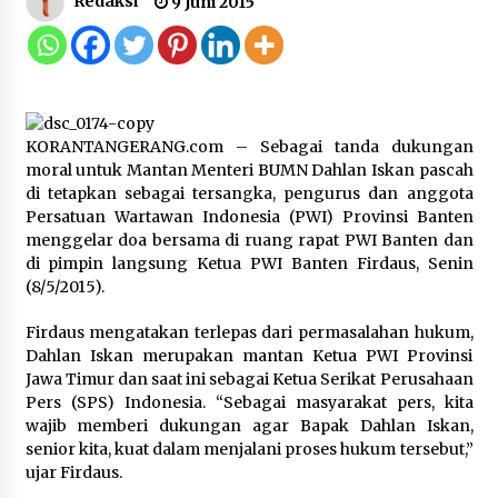
Redaksi
9 Juni 2015
Kemnaker Siapkan Regulasi
Ketenagakerjaan yang Selaras
dengan Tantangan Dunia Kerja
Modern
7 Agustus 2026
KORANTANGERANG.com – Sebagai tanda dukungan
moral untuk Mantan Menteri BUMN Dahlan Iskan pascah
Gebyar Lomba 17 Agustus RSUD
di tetapkan sebagai tersangka, pengurus dan anggota
Tigaraksa, Semarakkan HUT RI
Persatuan Wartawan Indonesia (PWI) Provinsi Banten
dengan Nuansa Kebersamaan
menggelar doa bersama di ruang rapat PWI Banten dan
7 Agustus 2026
di pimpin langsung Ketua PWI Banten Firdaus, Senin
(8/5/2015).
Firdaus mengatakan terlepas dari permasalahan hukum,
Pemanfaatan Limbah Galon Bekas,
Dahlan Iskan merupakan mantan Ketua PWI Provinsi
Lapas Banjar Tanam 200 Pohon
Jawa Timur dan saat ini sebagai Ketua Serikat Perusahaan
Cabai Dukung Program Ketahanan
Pers (SPS) Indonesia. “Sebagai masyarakat pers, kita
Pangan
wajib memberi dukungan agar Bapak Dahlan Iskan,
7 Agustus 2026
senior kita, kuat dalam menjalani proses hukum tersebut,”
ujar Firdaus.