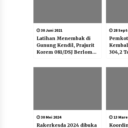
30 Juni 2021
28 Sept
Latihan Menembak di
Pemkot
Gunung Kendil, Prajurit
Kembali
Korem 081/DSJ Berlomba
304,2 T
Tunjukkan Kemampuan
Kecama
Terbaik
30 Mei 2024
13 Mare
Rakerkesda 2024 dibuka
Koordin