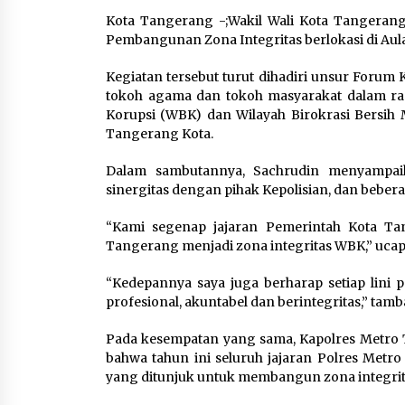
Kota Tangerang -;Wakil Wali Kota Tangeran
Pembangunan Zona Integritas berlokasi di Aula
Marak Kecelakaan Kapal,
Puan Soroti Minimnya Faktor
Kegiatan tersebut turut dihadiri unsur Foru
Keamanan Transportasi Lau
tokoh agama dan tokoh masyarakat dalam r
5 Agustus 2026
Korupsi (WBK) dan Wilayah Birokrasi Bersih 
Tangerang Kota.
Dalam sambutannya, Sachrudin menyampai
sinergitas dengan pihak Kepolisian, dan beber
Respons Cepat Aduan Warga,
Wali Kota Serang Bantu Beda
“Kami segenap jajaran Pemerintah Kota Ta
Rumah Roboh Korban
Tangerang menjadi zona integritas WBK,” ucap
Bencana, Salurkan Bantuan
Rp30 Juta
“Kedepannya saya juga berharap setiap lini 
5 Agustus 2026
profesional, akuntabel dan berintegritas,” tamb
Pada kesempatan yang sama, Kapolres Metro
bahwa tahun ini seluruh jajaran Polres Metro
yang ditunjuk untuk membangun zona integrit