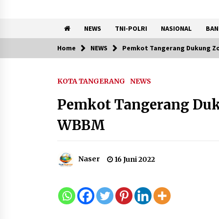
NEWS
TNI-POLRI
NASIONAL
BAN
Home
NEWS
Pemkot Tangerang Dukung Zo
Trending Now
KOTA TANGERANG
NEWS
KKM Universitas Bina Bangs
Kelompok 83 Laksanakan
Pemkot Tangerang Duk
Pendampingan Pembuatan
Spanduk Sebagai Upaya
WBBM
Memperkuat Pemasaran
UMKM di Desa Cempaka
6 Agustus 2026
Naser
16 Juni 2022
Dikunjungi PWI, Wawan Fauzi
Peran Media Bisa Berdampa
Besar hingga Fatal
6 Agustus 2026