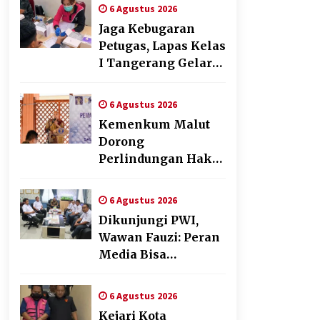
Pendampingan
6 Agustus 2026
Pembuatan Spanduk
Jaga Kebugaran
Sebagai Upaya
Petugas, Lapas Kelas
Memperkuat
I Tangerang Gelar
Pemasaran UMKM
Cek Kesehatan
di Desa Cempaka
Gratis dan Skrining
6 Agustus 2026
TB Lanjutan
Kemenkum Malut
Dorong
Perlindungan Hak
Cipta Musik di Era
Digital,
6 Agustus 2026
Sosialisasikan
Dikunjungi PWI,
Pencatatan Gratis
Wawan Fauzi: Peran
dan Penguatan
Media Bisa
Royalti
Berdampak Besar
hingga Fatal
6 Agustus 2026
Kejari Kota