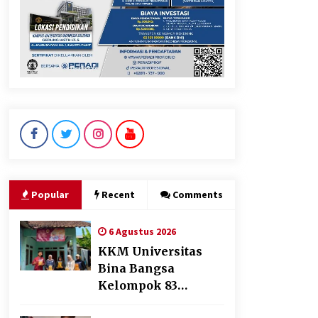
Jokowi Tetap Disambut
Hangat di NTT, Ahmad Ali:
Karya dan Pengabdiannya
Masih Dirasakan Masyarakat
5 Agustus 2026
Polres Cilegon Gelar Apel
Kesiapsiagaan Hadapi
Ancaman Kebakaran Akibat
Popular
Recent
Comments
Fenomena El Niño
5 Agustus 2026
6 Agustus 2026
KKM Universitas
Bina Bangsa
Kelompok 83
Laksanakan