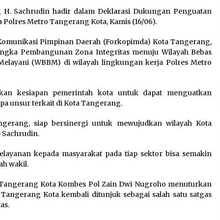
6 Agustus 2026
g H. Sachrudin hadir dalam Deklarasi Dukungan Penguatan
 Polres Metro Tangerang Kota, Kamis (16/06).
Di Forum Internasional Majelis
Persaudaraan Manusia,
m Komunikasi Pimpinan Daerah (Forkopimda) Kota Tangerang,
t
Megawati Soekarnoputri
angka Pembangunan Zona Integritas menuju Wilayah Bebas
Tegaskan Kepemimpinan
Melayani (WBBM) di wilayah lingkungan kerja Polres Metro
Perempuan Bukan Dominasi,
Tapi Merawat Dan Merangkul
5 Agustus 2026
kan kesiapan pemerintah kota untuk dapat menguatkan
apa unsur terkait di Kota Tangerang.
Wali Kota Serang Budi
h
Rustandi Berikan
ngerang, siap bersinergi untuk mewujudkan wilayah Kota
Penghargaan kepada
 Sachrudin.
Pemenang Sayembara Logo
HUT ke-19 Kota Serang
pelayanan kepada masyarakat pada tiap sektor bisa semakin
5 Agustus 2026
ah wakil.
 Tangerang Kota Kombes Pol Zain Dwi Nugroho menuturkan
 Tangerang Kota kembali ditunjuk sebagai salah satu satgas
as.