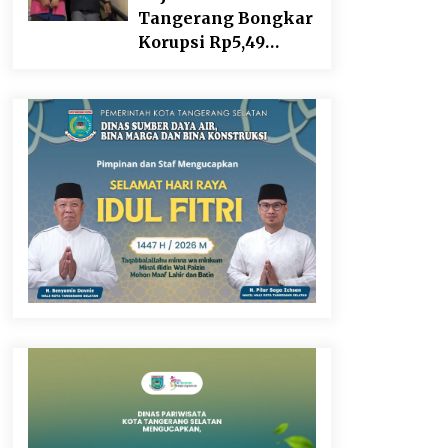
Tangerang Bongkar
Korupsi Rp5,49
Miliar: Sewa
Pesawat Fiktif, Eks
VP Angkasa Pura
Kargo Ditahan