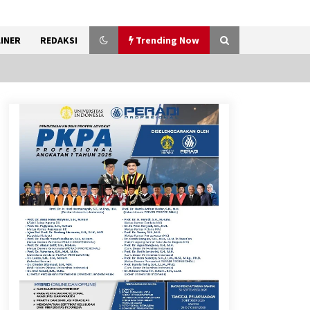
INER
REDAKSI
Trending Now
Kemenkum Malut Dorong
Perlindungan Hak Cipta Musik
di Era Digital, Sosialisasikan
Pencatatan Gratis dan
Penguatan Royalti
6 Agustus 2026
Dukung Ekosistem Kendaraan
Listrik, Wapres Dorong Link
and Match Pendidikan–
Industri
5 Agustus 2026