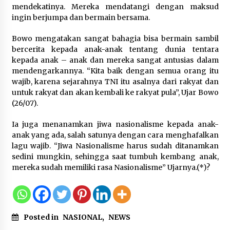
mendekatinya. Mereka mendatangi dengan maksud
Dukung Ekosistem Kendaraan
ingin berjumpa dan bermain bersama.
Listrik, Wapres Dorong Link and
Match Pendidikan–Industri
Bowo mengatakan sangat bahagia bisa bermain sambil
5 Agustus 2026
bercerita kepada anak-anak tentang dunia tentara
kepada anak – anak dan mereka sangat antusias dalam
mendengarkannya. “Kita baik dengan semua orang itu
wajib, karena sejarahnya TNI itu asalnya dari rakyat dan
Marak Kecelakaan Kapal, Puan
untuk rakyat dan akan kembali ke rakyat pula”, Ujar Bowo
Soroti Minimnya Faktor Keamanan
(26/07).
Transportasi Laut
5 Agustus 2026
Ia juga menanamkan jiwa nasionalisme kepada anak-
anak yang ada, salah satunya dengan cara menghafalkan
lagu wajib. “Jiwa Nasionalisme harus sudah ditanamkan
sedini mungkin, sehingga saat tumbuh kembang anak,
Di Forum Internasional Majelis
mereka sudah memiliki rasa Nasionalisme” Ujarnya.(*)?
Persaudaraan Manusia, Megawati
Soekarnoputri Tegaskan
Kepemimpinan Perempuan Bukan
Dominasi, Tapi Merawat Dan
Merangkul
Posted in
NASIONAL
,
NEWS
5 Agustus 2026