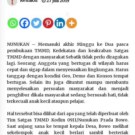
Redaksi
27 Juli 2019
Kemenkum Malut Dorong
Perlindungan Hak Cipta Musik di Era
Digital, Sosialisasikan Pencatatan
Gratis dan Penguatan Royalti
6 Agustus 2026
NUNUKAN – Memasuki akhir Minggu ke Dua pasca
pembukaan TMMD, Kedekatan dan keakraban Satgas
Dikunjungi PWI, Wawan Fauzi: Peran
TMMD dengan masyarakat Sebatik tidak perlu diragukan
Media Bisa Berdampak Besar
lagi. Seorang Anggota yang bertugas di wilayah harus
hingga Fatal
cepat dan sigap dalam menyesuaikan lingkungan. Harus
6 Agustus 2026
tanggap dengan kondisi Geo, Demo dan Konsos tempat
bertugas. Selain itu juga dituntut mampu membantu
menyelesaikan persoalan masyarakat dan menjadi
penghibur dikala masyarakat sedang bersusah hati, tidak
Kejari Kota Tangerang Bongkar
terkecuali anak kecil ataupun pelajar.
Korupsi Rp5,49 Miliar: Sewa Pesawat
Fiktif, Eks VP Angkasa Pura Kargo
Hal tersebut bisa dilihat dari apa yang telah diperbuat oleh
Ditahan
Tim Satgas TMMD Kodim 0911/Nunukan Prada Bowo.
6 Agustus 2026
Saat anjang sana ke tempat kepala Desa, Bowo melihat
sekelompok anak kecil berlari sambil berteriak