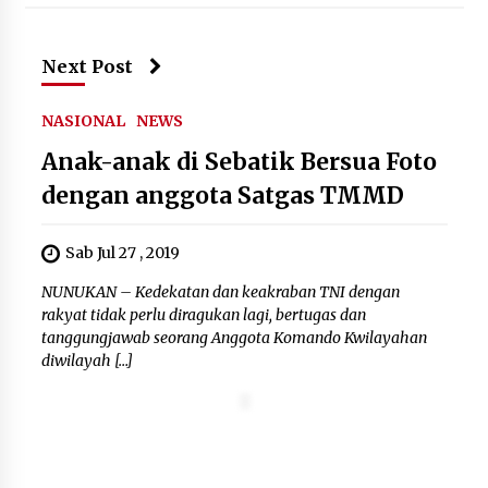
Jokowi Tetap Disambut Hangat di
NTT, Ahmad Ali: Karya dan
Next Post
Pengabdiannya Masih Dirasakan
Masyarakat
NASIONAL
NEWS
5 Agustus 2026
Anak-anak di Sebatik Bersua Foto
dengan anggota Satgas TMMD
Respons Cepat Aduan Warga, Wali
Kota Serang Bantu Bedah Rumah
Roboh Korban Bencana, Salurkan
Sab Jul 27 , 2019
Bantuan Rp30 Juta
NUNUKAN – Kedekatan dan keakraban TNI dengan
5 Agustus 2026
rakyat tidak perlu diragukan lagi, bertugas dan
tanggungjawab seorang Anggota Komando Kwilayahan
diwilayah […]