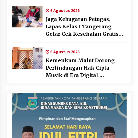
Spanduk Sebagai Upaya
Memperkuat Pemasaran
6 Agustus 2026
UMKM di Desa Cempaka
Jaga Kebugaran Petugas,
Lapas Kelas I Tangerang
Gelar Cek Kesehatan Gratis
dan Skrining TB Lanjutan
6 Agustus 2026
Kemenkum Malut Dorong
Perlindungan Hak Cipta
Musik di Era Digital,
Sosialisasikan Pencatatan
Gratis dan Penguatan Royalti