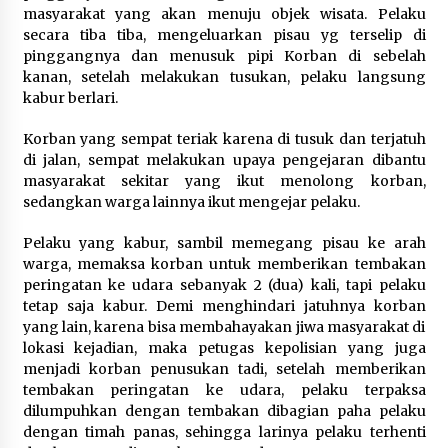
Dukung Ekosistem Kendaraan
masyarakat yang akan menuju objek wisata. Pelaku
Listrik, Wapres Dorong Link and
secara tiba tiba, mengeluarkan pisau yg terselip di
Match Pendidikan–Industri
pinggangnya dan menusuk pipi Korban di sebelah
5 Agustus 2026
kanan, setelah melakukan tusukan, pelaku langsung
kabur berlari.
Korban yang sempat teriak karena di tusuk dan terjatuh
Marak Kecelakaan Kapal, Puan
di jalan, sempat melakukan upaya pengejaran dibantu
Soroti Minimnya Faktor Keamanan
masyarakat sekitar yang ikut menolong korban,
Transportasi Laut
sedangkan warga lainnya ikut mengejar pelaku.
5 Agustus 2026
Pelaku yang kabur, sambil memegang pisau ke arah
warga, memaksa korban untuk memberikan tembakan
peringatan ke udara sebanyak 2 (dua) kali, tapi pelaku
tetap saja kabur. Demi menghindari jatuhnya korban
yang lain, karena bisa membahayakan jiwa masyarakat di
lokasi kejadian, maka petugas kepolisian yang juga
menjadi korban penusukan tadi, setelah memberikan
tembakan peringatan ke udara, pelaku terpaksa
dilumpuhkan dengan tembakan dibagian paha pelaku
dengan timah panas, sehingga larinya pelaku terhenti