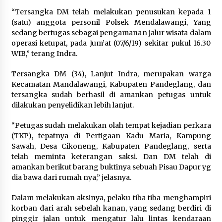
Kemenkum Malut Dorong
“Tersangka DM telah melakukan penusukan kepada 1
Perlindungan Hak Cipta Musik di Era
(satu) anggota personil Polsek Mendalawangi, Yang
Digital, Sosialisasikan Pencatatan
sedang bertugas sebagai pengamanan jalur wisata dalam
Gratis dan Penguatan Royalti
operasi ketupat, pada Jum’at (07/6/19) sekitar pukul 16.30
6 Agustus 2026
WIB,” terang Indra.
Tersangka DM (34), Lanjut Indra, merupakan warga
Dikunjungi PWI, Wawan Fauzi: Peran
Kecamatan Mandalawangi, Kabupaten Pandeglang, dan
Media Bisa Berdampak Besar
tersangka sudah berhasil di amankan petugas untuk
hingga Fatal
dilakukan penyelidikan lebih lanjut.
6 Agustus 2026
“Petugas sudah melakukan olah tempat kejadian perkara
(TKP), tepatnya di Pertigaan Kadu Maria, Kampung
Sawah, Desa Cikoneng, Kabupaten Pandeglang, serta
Kejari Kota Tangerang Bongkar
telah meminta keterangan saksi. Dan DM telah di
Korupsi Rp5,49 Miliar: Sewa Pesawat
amankan berikut barang buktinya sebuah Pisau Dapur yg
Fiktif, Eks VP Angkasa Pura Kargo
dia bawa dari rumah nya,” jelasnya.
Ditahan
6 Agustus 2026
Dalam melakukan aksinya, pelaku tiba tiba menghampiri
korban dari arah sebelah kanan, yang sedang berdiri di
pinggir jalan untuk mengatur lalu lintas kendaraan