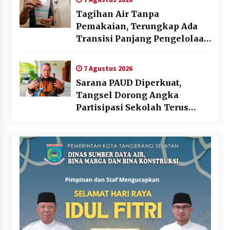
Tagihan Air Tanpa
Pemakaian, Terungkap Ada
Transisi Panjang Pengelolaan
, Perumdam TKR Didesak
Transparan
7 Agustus 2026
Sarana PAUD Diperkuat,
Tangsel Dorong Angka
Partisipasi Sekolah Terus
Meningkat