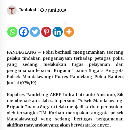
Sarana PAUD Diperkuat, Tangsel
Redaksi
7 Juni 2019
Dorong Angka Partisipasi Sekolah
Terus Meningkat
7 Agustus 2026
KKM Universitas Bina Bangsa
PANDEGLANG – Polisi berhasil mengamankan seorang
Kelompok 83 Laksanakan
pelaku tindakan penganiayaan terhadap petugas polisi
Pendampingan Pembuatan Spanduk
yang sedang melakukan tugas pelayanan dan
Sebagai Upaya Memperkuat
pengamanan lebaran Brigadir Toama Sugara Anggota
Pemasaran UMKM di Desa Cempaka
Polsek Mandalawangi Polres Pandelang Polda Banten,
6 Agustus 2026
Jum’at (07/6/19).
Jaga Kebugaran Petugas, Lapas
Kapolres Pandelang AKBP Indra Lutrianto Amstono, Sik
Kelas I Tangerang Gelar Cek
membenarkan salah satu personil Polsek Mandalawangi
Kesehatan Gratis dan Skrining TB
Brigadir Toama Sugara telah menjadi korban penusukan
Lanjutan
oleh tersangka DM. Korban merupakan anggota polsek
6 Agustus 2026
Mandalawangi yang sedang bertugas pengamanan
aktifitas masyarakat yang akan berwisata ke anyer .