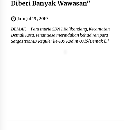
Diberi Banyak Wawasan''
Kemenkum Malut Dorong
Perlindungan Hak Cipta Musik di Era
Digital, Sosialisasikan Pencatatan
Jum Jul 19 , 2019
Gratis dan Penguatan Royalti
6 Agustus 2026
DEMAK – Para murid SDN 1 Kalikondang, Kecamatan
Demak Kota, senantiasa merindukan kehadiran para
Satgas TMMD Reguler ke-105 Kodim 0716/Demak […]
Dikunjungi PWI, Wawan Fauzi: Peran
Media Bisa Berdampak Besar
hingga Fatal
6 Agustus 2026