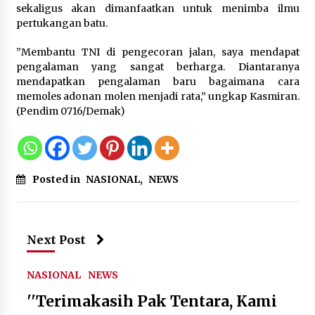
Sarana PAUD Diperkuat, Tangsel
sekaligus akan dimanfaatkan untuk menimba ilmu
Dorong Angka Partisipasi Sekolah
pertukangan batu.
Terus Meningkat
”Membantu TNI di pengecoran jalan, saya mendapat
7 Agustus 2026
pengalaman yang sangat berharga. Diantaranya
mendapatkan pengalaman baru bagaimana cara
memoles adonan molen menjadi rata,” ungkap Kasmiran.
KKM Universitas Bina Bangsa
(Pendim 0716/Demak)
Kelompok 83 Laksanakan
Pendampingan Pembuatan Spanduk
Sebagai Upaya Memperkuat
Pemasaran UMKM di Desa Cempaka
Posted in
NASIONAL
,
NEWS
6 Agustus 2026
Jaga Kebugaran Petugas, Lapas
Kelas I Tangerang Gelar Cek
Next Post
Kesehatan Gratis dan Skrining TB
Lanjutan
NASIONAL
NEWS
6 Agustus 2026
''Terimakasih Pak Tentara, Kami