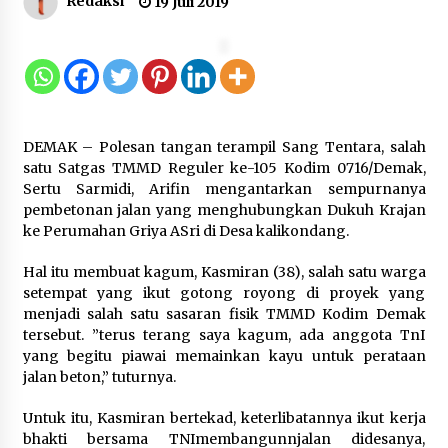
Redaksi
19 Juli 2019
Gebyar Lomba 17 Agustus RSUD
Tigaraksa, Semarakkan HUT RI
dengan Nuansa Kebersamaan
7 Agustus 2026
DEMAK – Polesan tangan terampil Sang Tentara, salah
Pemanfaatan Limbah Galon Bekas,
satu Satgas TMMD Reguler ke-105 Kodim 0716/Demak,
Lapas Banjar Tanam 200 Pohon
Sertu Sarmidi, Arifin mengantarkan sempurnanya
Cabai Dukung Program Ketahanan
pembetonan jalan yang menghubungkan Dukuh Krajan
Pangan
ke Perumahan Griya ASri di Desa kalikondang.
7 Agustus 2026
Hal itu membuat kagum, Kasmiran (38), salah satu warga
setempat yang ikut gotong royong di proyek yang
Tagihan Air Tanpa Pemakaian,
menjadi salah satu sasaran fisik TMMD Kodim Demak
Terungkap Ada Transisi Panjang
tersebut. ”terus terang saya kagum, ada anggota TnI
Pengelolaan , Perumdam TKR
yang begitu piawai memainkan kayu untuk perataan
Didesak Transparan
jalan beton,” tuturnya.
7 Agustus 2026
Untuk itu, Kasmiran bertekad, keterlibatannya ikut kerja
bhakti bersama TNImembangunnjalan didesanya,