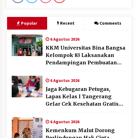
Popular
Recent
Comments
6 Agustus 2026
KKM Universitas Bina Bangsa
Kelompok 83 Laksanakan
Pendampingan Pembuatan
Spanduk Sebagai Upaya
Memperkuat Pemasaran
6 Agustus 2026
UMKM di Desa Cempaka
Jaga Kebugaran Petugas,
Lapas Kelas I Tangerang
Gelar Cek Kesehatan Gratis
dan Skrining TB Lanjutan
6 Agustus 2026
Kemenkum Malut Dorong
Perlindungan Hak Cipta