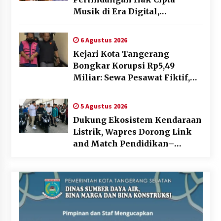
Musik di Era Digital,
Sosialisasikan Pencatatan
Gratis dan Penguatan Royalti
6 Agustus 2026
Kejari Kota Tangerang
Bongkar Korupsi Rp5,49
Miliar: Sewa Pesawat Fiktif,
Eks VP Angkasa Pura Kargo
Ditahan
5 Agustus 2026
Dukung Ekosistem Kendaraan
Listrik, Wapres Dorong Link
and Match Pendidikan–
Industri