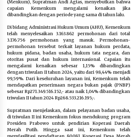
(Menkum), Supratman Andi Agtas, menyebutkan bahwa
capaian Kemenkum mengalami kenaikan jika
Jokowi Tetap Disambut Hangat di
dibandingkan dengan periode yang sama di tahun lalu.
NTT, Ahmad Ali: Karya dan
Pengabdiannya Masih Dirasakan
Di bidang Administrasi Hukum Umum (AHU), Kemenkum
Masyarakat
telah menyelesaikan 3.163.862 permohonan dari total
3.176.756 permohonan yang masuk. Permohonan-
5 Agustus 2026
permohonan tersebut terkait layanan hukum perdata,
hukum pidana, badan usaha, hukum tata negara, dan
Respons Cepat Aduan Warga, Wali
otoritas pusat dan hukum internasional. Capaian itu
Kota Serang Bantu Bedah Rumah
mengalami kenaikan sebesar 1,15% dibandingkan
Roboh Korban Bencana, Salurkan
dengan triwulan II tahun 2024, yaitu dari 98,44% menjadi
Bantuan Rp30 Juta
99,59%. Dari keseluruhan layanan ini, Kemenkum telah
5 Agustus 2026
mendapatkan penerimaan negara bukan pajak (PNBP)
sebesar Rp271.349.516.152,- atau naik 1,04% dibandingkan
triwulan II tahun 2024 Rp268.533.216.195,-.
Wali Kota Serang Budi Rustandi
Berikan Penghargaan kepada
Supratman menjelaskan, dalam pelayanan badan usaha,
Pemenang Sayembara Logo HUT ke-
di triwulan II ini Kemenkum fokus mendukung program
19 Kota Serang
Presiden Prabowo untuk pendirian Koperasi Daerah
5 Agustus 2026
Merah Putih. Hingga saat ini, Kemenkum telah
memfasilitasi pendaftaran 80.081 Koperasi Desa Merah