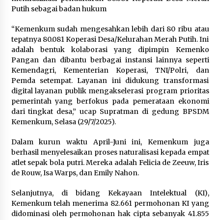
Putih sebagai badan hukum
Polres Cilegon Gelar Apel
Kesiapsiagaan Hadapi Ancaman
“Kemenkum sudah mengesahkan lebih dari 80 ribu atau
Kebakaran Akibat Fenomena El Niño
tepatnya 80.081 Koperasi Desa/Kelurahan Merah Putih. Ini
adalah bentuk kolaborasi yang dipimpin Kemenko
5 Agustus 2026
Pangan dan dibantu berbagai instansi lainnya seperti
Kemendagri, Kementerian Koperasi, TNI/Polri, dan
Pemda setempat. Layanan ini didukung transformasi
Pemkot Cilegon Sampaikan
digital layanan publik mengakselerasi program prioritas
Rancangan KUA PPAS 2027,
pemerintah yang berfokus pada pemerataan ekonomi
Pendapatan Ditarget Rp2,03 Triliun
dari tingkat desa,” ucap Supratman di gedung BPSDM
5 Agustus 2026
Kemenkum, Selasa (29/7/2025).
Dalam kurun waktu April-Juni ini, Kemenkum juga
berhasil menyelesaikan proses naturalisasi kepada empat
atlet sepak bola putri. Mereka adalah Felicia de Zeeuw, Iris
de Rouw, Isa Warps, dan Emily Nahon.
Selanjutnya, di bidang Kekayaan Intelektual (KI),
Kemenkum telah menerima 82.661 permohonan KI yang
didominasi oleh permohonan hak cipta sebanyak 41.855