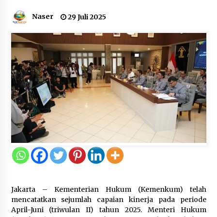
Dukung Ekosistem Kendaraan
Naser
29 Juli 2025
Listrik, Wapres Dorong Link and
Match Pendidikan–Industri
5 Agustus 2026
Marak Kecelakaan Kapal, Puan
Soroti Minimnya Faktor Keamanan
Transportasi Laut
5 Agustus 2026
Di Forum Internasional Majelis
Persaudaraan Manusia, Megawati
Soekarnoputri Tegaskan
Kepemimpinan Perempuan Bukan
Jakarta – Kementerian Hukum (Kemenkum) telah
Dominasi, Tapi Merawat Dan
mencatatkan sejumlah capaian kinerja pada periode
Merangkul
April-Juni (triwulan II) tahun 2025. Menteri Hukum
5 Agustus 2026