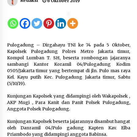
Redaksi
6 Oktober 2019
Jaga Kebugaran Petugas, Lapas
Kelas I Tangerang Gelar Cek
Kesehatan Gratis dan Skrining TB
Lanjutan
6 Agustus 2026
Pulogadung – Dirgahayu TNI ke 74 pada 5 Oktober,
Kapolsek Pulogadung Polres Metro Jakarta timur,
Kemenkum Malut Dorong
Kompol Lumban T. SH, beserta rombongan jajaranya
Perlindungan Hak Cipta Musik di Era
sambangi Kantor Koramil 04/Pulogadung Kodim
Digital, Sosialisasikan Pencatatan
0505/Jakarta timur yang bertempat di jln. Pulo mas raya
Gratis dan Penguatan Royalti
Kel. Kayu putih Kec. Pulogadung Jakarta timur, Sabtu
6 Agustus 2026
(5/10/19).
Kunjungan Kapolsek yang didampingi oleh Wakapolsek ,
Dikunjungi PWI, Wawan Fauzi: Peran
AKP Mugi , Para Kanit dan Panit Polsek Pulogadung,
Media Bisa Berdampak Besar
Anggota Polsek Pulogadung.
hingga Fatal
6 Agustus 2026
Kunjungan Kapolsek beserta jajarannya disambut hangat
oleh Danramil 04/Pulo gadung Kapten Kav. Elba
Priambodo yang didampingi anggota Babinsa.