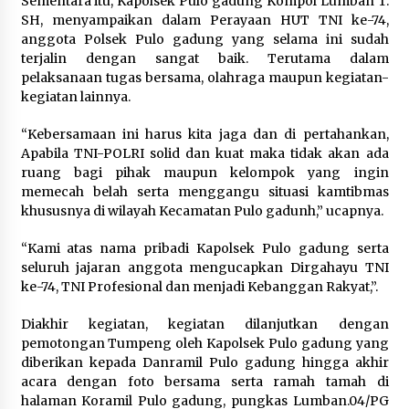
Sementara itu, Kapolsek Pulo gadung Kompol Lumban T.
Di Forum Internasional Majelis
SH, menyampaikan dalam Perayaan HUT TNI ke-74,
Persaudaraan Manusia, Megawati
anggota Polsek Pulo gadung yang selama ini sudah
Soekarnoputri Tegaskan
terjalin dengan sangat baik. Terutama dalam
Kepemimpinan Perempuan Bukan
pelaksanaan tugas bersama, olahraga maupun kegiatan-
Dominasi, Tapi Merawat Dan
kegiatan lainnya.
Merangkul
5 Agustus 2026
“Kebersamaan ini harus kita jaga dan di pertahankan,
Apabila TNI-POLRI solid dan kuat maka tidak akan ada
Jokowi Tetap Disambut Hangat di
ruang bagi pihak maupun kelompok yang ingin
NTT, Ahmad Ali: Karya dan
memecah belah serta menggangu situasi kamtibmas
Pengabdiannya Masih Dirasakan
khususnya di wilayah Kecamatan Pulo gadunh,” ucapnya.
Masyarakat
5 Agustus 2026
“Kami atas nama pribadi Kapolsek Pulo gadung serta
seluruh jajaran anggota mengucapkan Dirgahayu TNI
ke-74, TNI Profesional dan menjadi Kebanggan Rakyat,”.
Diakhir kegiatan, kegiatan dilanjutkan dengan
pemotongan Tumpeng oleh Kapolsek Pulo gadung yang
diberikan kepada Danramil Pulo gadung hingga akhir
acara dengan foto bersama serta ramah tamah di
halaman Koramil Pulo gadung, pungkas Lumban.04/PG