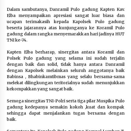
Kejari Kota Tangerang Bongkar
Dalam sambutanya, Danramil Pulo gadung Kapten Kav.
Korupsi Rp5,49 Miliar: Sewa Pesawat
Elba menyampaikan apresiasi sangat luar biasa dan
Fiktif, Eks VP Angkasa Pura Kargo
ucapan terimakasih kepada Kapolsek Pulo gadung
Ditahan
beserta jajarannya atas kunjunganya ke Koramil Pulo
6 Agustus 2026
gadung dalam rangka menyemarakkan hari jadinya HUT
TNI ke-74.
Dukung Ekosistem Kendaraan
Kapten Elba berharap, sinergitas antara Koramil dan
Listrik, Wapres Dorong Link and
Polsek Pulo gadung yang selama ini sudah terjalin
Match Pendidikan–Industri
dengan baik dan solid, tidak hanya antara Danramil
5 Agustus 2026
dengan Kapolsek melainkan seluruh anggotanya baik
Babinsa , Bhabinkamtibmas yang selalu bersama-sama
melekat dilingkungan teritorialnya sudah menunjukkan
kekompakkan yang sangat baik.
Marak Kecelakaan Kapal, Puan
Soroti Minimnya Faktor Keamanan
Semoga sinergitas TNI-Polri serta tiga pilar Muspika Pulo
Transportasi Laut
gadung kedepanya semakin kokoh ,kuat dan kompak
5 Agustus 2026
sehingga dapat menjalankan tugas bersama dengan
baik.