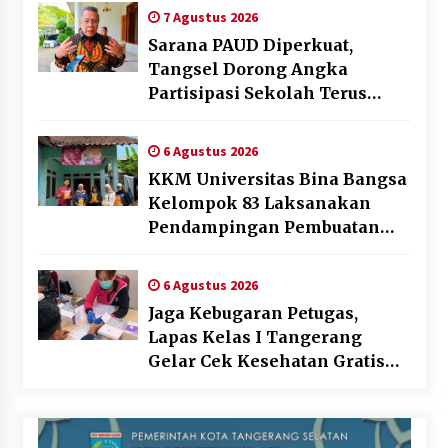
Transparan
7 Agustus 2026
Sarana PAUD Diperkuat,
Tangsel Dorong Angka
Partisipasi Sekolah Terus
Meningkat
6 Agustus 2026
KKM Universitas Bina Bangsa
Kelompok 83 Laksanakan
Pendampingan Pembuatan
Spanduk Sebagai Upaya
Memperkuat Pemasaran
6 Agustus 2026
UMKM di Desa Cempaka
Jaga Kebugaran Petugas,
Lapas Kelas I Tangerang
Gelar Cek Kesehatan Gratis
dan Skrining TB Lanjutan