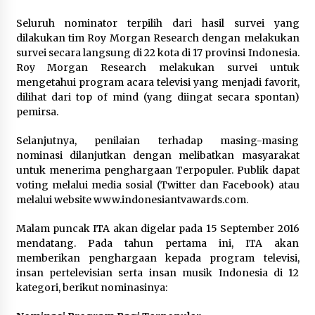
Festival Lembah Baliem Perkuat
Ekonomi Masyarakat Papua
Seluruh nominator terpilih dari hasil survei yang
Pegunungan
dilakukan tim Roy Morgan Research dengan melakukan
survei secara langsung di 22 kota di 17 provinsi Indonesia.
8 Agustus 2026
Roy Morgan Research melakukan survei untuk
mengetahui program acara televisi yang menjadi favorit,
dilihat dari top of mind (yang diingat secara spontan)
Bakteri Yogurt, Kenali Manfaatnya
pemirsa.
untuk Kesehatan Pencernaan
Selanjutnya, penilaian terhadap masing-masing
8 Agustus 2026
nominasi dilanjutkan dengan melibatkan masyarakat
untuk menerima penghargaan Terpopuler. Publik dapat
voting melalui media sosial (Twitter dan Facebook) atau
melalui website www.indonesiantvawards.com.
Perawatan PCOS yang Efektif untuk
Menjaga Kesuburan
Malam puncak ITA akan digelar pada 15 September 2016
mendatang. Pada tahun pertama ini, ITA akan
8 Agustus 2026
memberikan penghargaan kepada program televisi,
insan pertelevisian serta insan musik Indonesia di 12
kategori, berikut nominasinya: