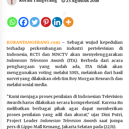
Koran Tangerang
23 Agustus 2016
12 Coklat Terbaik dan Enak di
Pasaran
8 Agustus 2026
KORANTANGERANG.com
–
Sebagai wujud kepedulian
9 Kopi Botol Terbaik yang Praktis
terhadap perkembangan industri pertelevisian di
untuk Menemani Aktivitas
Indonesia, RCTI dan MNCTV akan menyelenggarakan
Indonesian Television Awards
(ITA). Berbeda dari acara
8 Agustus 2026
penghargaan yang sudah ada, ITA tidak akan
menggunakan voting melalui SMS, melainkan dari hasil
survei yang dilakukan oleh tim Roy Morgan Research dan
melalui sosial media.
Kemenpar Turut Perkuat
Pengembangan KEK Samota
“Kami menjaga proses penilaian di Indonesian Television
sebagai Destinasi Wisata Bahari
Awards harus dilakukan secara komprehensif. Karena itu
Berkelas Dunia
melibatkan berbagai pihak agar dapat memberikan
proses penilaian yang adil dan akurat,” ujar Dini Putri,
8 Agustus 2026
Project Leader
Indonesian Television Awards
saat jumpa
pers di Lippo Mall Kemang, Jakarta Selatan pada (22/8).