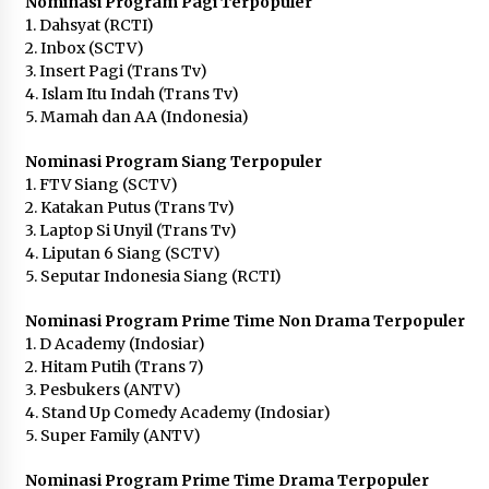
Wamenhan Pimpin Prosesi
Nominasi Program Pagi Terpopuler
Pelantikan dan Sertijab Pejabat
1. Dahsyat (RCTI)
Tinggi Kemhan
2. Inbox (SCTV)
3. Insert Pagi (Trans Tv)
8 Agustus 2026
4. Islam Itu Indah (Trans Tv)
5. Mamah dan AA (Indonesia)
Nominasi Program Siang Terpopuler
DPD Partai Gerakan Rakyat Kota
1. FTV Siang (SCTV)
Tangerang Gelar Konsolidasi
2. Katakan Putus (Trans Tv)
Internal Jelang Pemilu 2029
3. Laptop Si Unyil (Trans Tv)
8 Agustus 2026
4. Liputan 6 Siang (SCTV)
5. Seputar Indonesia Siang (RCTI)
Nominasi Program Prime Time Non Drama Terpopuler
1. D Academy (Indosiar)
2. Hitam Putih (Trans 7)
3. Pesbukers (ANTV)
4. Stand Up Comedy Academy (Indosiar)
5. Super Family (ANTV)
Nominasi Program Prime Time Drama Terpopuler