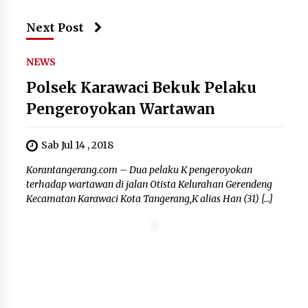
Jaga Kebugaran Petugas, Lapas
Kelas I Tangerang Gelar Cek
Next Post
Kesehatan Gratis dan Skrining TB
Lanjutan
NEWS
6 Agustus 2026
Polsek Karawaci Bekuk Pelaku
Kemenkum Malut Dorong
Pengeroyokan Wartawan
Perlindungan Hak Cipta Musik di Era
Digital, Sosialisasikan Pencatatan
Sab Jul 14 , 2018
Gratis dan Penguatan Royalti
6 Agustus 2026
Korantangerang.com – Dua pelaku K pengeroyokan
terhadap wartawan di jalan Otista Kelurahan Gerendeng
Kecamatan Karawaci Kota Tangerang,K alias Han (31) […]