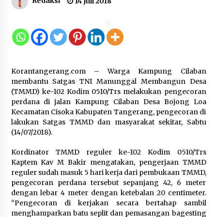
Redaksi
14 Juli 2018
Kemnaker Siapkan Regulasi
Ketenagakerjaan yang Selaras
dengan Tantangan Dunia Kerja
Modern
7 Agustus 2026
Korantangerang.com – Warga Kampung Cilaban
Gebyar Lomba 17 Agustus RSUD
membantu Satgas TNI Manunggal Membangun Desa
Tigaraksa, Semarakkan HUT RI
(TMMD) ke-102 Kodim 0510/Trs melakukan pengecoran
dengan Nuansa Kebersamaan
perdana di jalan Kampung Cilaban Desa Bojong Loa
Kecamatan Cisoka Kabupaten Tangerang, pengecoran di
7 Agustus 2026
lakukan Satgas TMMD dan masyarakat sekitar, Sabtu
(14/07/2018).
Pemanfaatan Limbah Galon Bekas,
Kordinator TMMD reguler ke-102 Kodim 0510/Trs
Lapas Banjar Tanam 200 Pohon
Kaptem Kav M Bakir mengatakan, pengerjaan TMMD
Cabai Dukung Program Ketahanan
reguler sudah masuk 5 hari kerja dari pembukaan TMMD,
Pangan
pengecoran perdana tersebut sepanjang 42, 6 meter
dengan lebar 4 meter dengan ketebalan 20 centimeter.
7 Agustus 2026
“Pengecoran di kerjakan secara bertahap sambil
menghamparkan batu seplit dan pemasangan bagesting