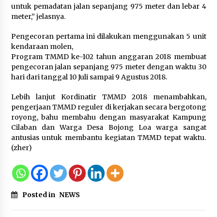
Tagihan Air Tanpa Pemakaian,
untuk pemadatan jalan sepanjang 975 meter dan lebar 4
Terungkap Ada Transisi Panjang
meter,” jelasnya.
Pengelolaan , Perumdam TKR
Didesak Transparan
Pengecoran pertama ini dilakukan menggunakan 5 unit
kendaraan molen,
7 Agustus 2026
Program TMMD ke-102 tahun anggaran 2018 membuat
pengecoran jalan sepanjang 975 meter dengan waktu 30
Sarana PAUD Diperkuat, Tangsel
hari dari tanggal 10 Juli sampai 9 Agustus 2018.
Dorong Angka Partisipasi Sekolah
Terus Meningkat
Lebih lanjut Kordinatir TMMD 2018 menambahkan,
pengerjaan TMMD reguler di kerjakan secara bergotong
7 Agustus 2026
royong, bahu membahu dengan masyarakat Kampung
Cilaban dan Warga Desa Bojong Loa warga sangat
antusias untuk membantu kegiatan TMMD tepat waktu.
KKM Universitas Bina Bangsa
(zher)
Kelompok 83 Laksanakan
Pendampingan Pembuatan Spanduk
Sebagai Upaya Memperkuat
Pemasaran UMKM di Desa Cempaka
Posted in
NEWS
6 Agustus 2026