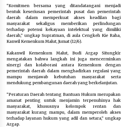
“Komitmen bersama yang ditandatangani menjadi
Wali Kota Serang Budi Rustandi
bentuk keseriusan pemerintah pusat dan pemerintah
Berikan Penghargaan kepada
daerah dalam memperkuat akses keadilan bagi
Pemenang Sayembara Logo HUT ke-
masyarakat sekaligus memberikan perlindungan
19 Kota Serang
terhadap potensi kekayaan intelektual yang dimiliki
5 Agustus 2026
daerah,” ungkap Supratman, di aula Cengkeh Kie Raha,
Kanwil Kemenkum Malut, Jumat (12/6).
Polres Cilegon Gelar Apel
Kakanwil Kemenkum Malut, Budi Argap Situngkir
Kesiapsiagaan Hadapi Ancaman
mengatakan bahwa langkah ini juga mencerminkan
Kebakaran Akibat Fenomena El Niño
sinergi dan kolaborasi antara Kemenkum dengan
5 Agustus 2026
pemerintah daerah dalam menghadirkan regulasi yang
mampu menjawab kebutuhan masyarakat serta
mendukung pembangunan daerah yang berkelanjutan.
“Peraturan Daerah tentang Bantuan Hukum merupakan
amanat penting untuk menjamin terpenuhinya hak
masyarakat, khususnya kelompok rentan dan
masyarakat kurang mampu, dalam memperoleh akses
terhadap layanan hukum yang adil dan setara,” ungkap
Argap.