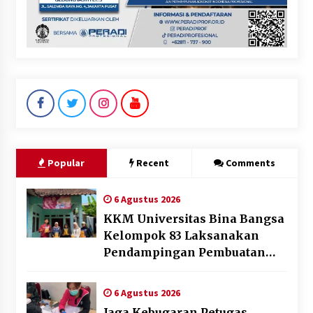
Popular
Recent
Comments
6 Agustus 2026
KKM Universitas Bina Bangsa
Kelompok 83 Laksanakan
Pendampingan Pembuatan
Spanduk Sebagai Upaya
Memperkuat Pemasaran
6 Agustus 2026
UMKM di Desa Cempaka
Jaga Kebugaran Petugas,