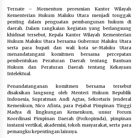
Di Forum Internasional Majelis
Ternate – Momentum peresmian Kantor Wilayah
Persaudaraan Manusia, Megawati
Kementerian Hukum Maluku Utara menjadi tonggak
Soekarnoputri Tegaskan
penting dalam penguatan pembangunan hukum di
Kepemimpinan Perempuan Bukan
daerah. Dalam rangkaian kegiatan yang berlangsung
Dominasi, Tapi Merawat Dan
khidmat tersebut, Kepala Kantor Wilayah Kementerian
Merangkul
Hukum Maluku Utara bersama Gubernur Maluku Utara
5 Agustus 2026
serta para bupati dan wali kota se-Maluku Utara
menandatangani komitmen bersama percepatan
Jokowi Tetap Disambut Hangat di
pembentukan Peraturan Daerah tentang Bantuan
NTT, Ahmad Ali: Karya dan
Hukum dan Peraturan Daerah tentang Kekayaan
Pengabdiannya Masih Dirasakan
Intelektual.
Masyarakat
5 Agustus 2026
Penandatanganan komitmen bersama tersebut
disaksikan langsung oleh Menteri Hukum Republik
Indonesia, Supratman Andi Agtas, Sekretaris Jenderal
Respons Cepat Aduan Warga, Wali
Kemenkum, Nico Afinta, para Pejabat Pimpinan Tinggi
Kota Serang Bantu Bedah Rumah
Madya di lingkungan Kemenkum, unsur Forum
Roboh Korban Bencana, Salurkan
Koordinasi Pimpinan Daerah (Forkopimda), pimpinan
Bantuan Rp30 Juta
instansi vertikal, akademisi, tokoh masyarakat, serta para
5 Agustus 2026
pemangku kepentingan lainnya.