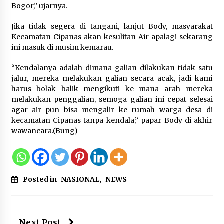
Festival Lembah Baliem Perkuat
Bogor,” ujarnya.
Ekonomi Masyarakat Papua
Pegunungan
Jika tidak segera di tangani, lanjut Body, masyarakat
Kecamatan Cipanas akan kesulitan Air apalagi sekarang
8 Agustus 2026
ini masuk di musim kemarau.
“Kendalanya adalah dimana galian dilakukan tidak satu
jalur, mereka melakukan galian secara acak, jadi kami
Bakteri Yogurt, Kenali Manfaatnya
harus bolak balik mengikuti ke mana arah mereka
untuk Kesehatan Pencernaan
melakukan penggalian, semoga galian ini cepat selesai
8 Agustus 2026
agar air pun bisa mengalir ke rumah warga desa di
kecamatan Cipanas tanpa kendala,” papar Body di akhir
wawancara.(Bung)
Perawatan PCOS yang Efektif untuk
Menjaga Kesuburan
8 Agustus 2026
Posted in
NASIONAL
,
NEWS
Next Post