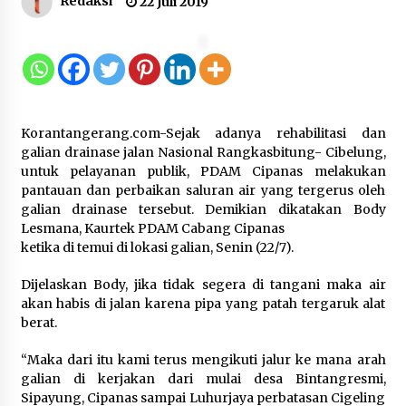
Redaksi
22 Juli 2019
12 Coklat Terbaik dan Enak di
Pasaran
8 Agustus 2026
Korantangerang.com-Sejak adanya rehabilitasi dan
9 Kopi Botol Terbaik yang Praktis
galian drainase jalan Nasional Rangkasbitung- Cibelung,
untuk Menemani Aktivitas
untuk pelayanan publik, PDAM Cipanas melakukan
pantauan dan perbaikan saluran air yang tergerus oleh
8 Agustus 2026
galian drainase tersebut. Demikian dikatakan Body
Lesmana, Kaurtek PDAM Cabang Cipanas
ketika di temui di lokasi galian, Senin (22/7).
Kemenpar Turut Perkuat
Dijelaskan Body, jika tidak segera di tangani maka air
Pengembangan KEK Samota
akan habis di jalan karena pipa yang patah tergaruk alat
sebagai Destinasi Wisata Bahari
berat.
Berkelas Dunia
“Maka dari itu kami terus mengikuti jalur ke mana arah
8 Agustus 2026
galian di kerjakan dari mulai desa Bintangresmi,
Sipayung, Cipanas sampai Luhurjaya perbatasan Cigeling