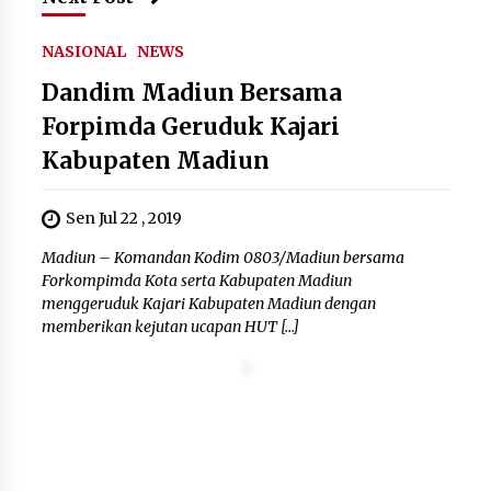
Wamenhan Pimpin Prosesi
Pelantikan dan Sertijab Pejabat
Tinggi Kemhan
NASIONAL
NEWS
8 Agustus 2026
Dandim Madiun Bersama
Forpimda Geruduk Kajari
Kabupaten Madiun
DPD Partai Gerakan Rakyat Kota
Tangerang Gelar Konsolidasi
Internal Jelang Pemilu 2029
Sen Jul 22 , 2019
8 Agustus 2026
Madiun – Komandan Kodim 0803/Madiun bersama
Forkompimda Kota serta Kabupaten Madiun
menggeruduk Kajari Kabupaten Madiun dengan
memberikan kejutan ucapan HUT […]