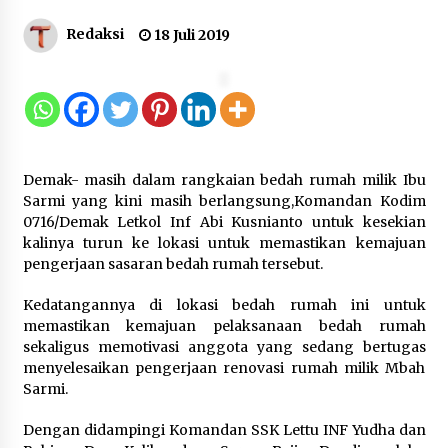
Gebyar Lomba 17 Agustus RSUD
Redaksi
18 Juli 2019
Tigaraksa, Semarakkan HUT RI
dengan Nuansa Kebersamaan
7 Agustus 2026
Pemanfaatan Limbah Galon Bekas,
Demak- masih dalam rangkaian bedah rumah milik Ibu
Lapas Banjar Tanam 200 Pohon
Sarmi yang kini masih berlangsung,Komandan Kodim
Cabai Dukung Program Ketahanan
0716/Demak Letkol Inf Abi Kusnianto untuk kesekian
Pangan
kalinya turun ke lokasi untuk memastikan kemajuan
7 Agustus 2026
pengerjaan sasaran bedah rumah tersebut.
Kedatangannya di lokasi bedah rumah ini untuk
Tagihan Air Tanpa Pemakaian,
memastikan kemajuan pelaksanaan bedah rumah
Terungkap Ada Transisi Panjang
sekaligus memotivasi anggota yang sedang bertugas
Pengelolaan , Perumdam TKR
menyelesaikan pengerjaan renovasi rumah milik Mbah
Didesak Transparan
Sarmi.
7 Agustus 2026
Dengan didampingi Komandan SSK Lettu INF Yudha dan