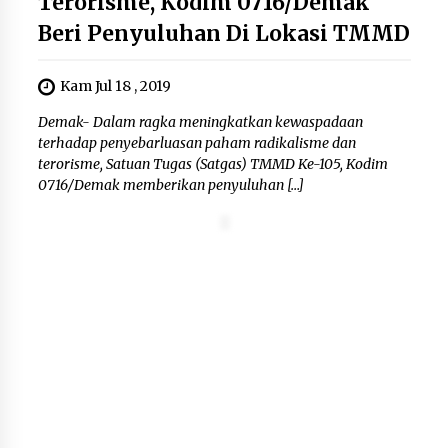
Terorisme, Kodim 0716/Demak
Kemenkum Malut Dorong
Perlindungan Hak Cipta Musik di Era
Beri Penyuluhan Di Lokasi TMMD
Digital, Sosialisasikan Pencatatan
Gratis dan Penguatan Royalti
Kam Jul 18 , 2019
6 Agustus 2026
Demak- Dalam ragka meningkatkan kewaspadaan
terhadap penyebarluasan paham radikalisme dan
Dikunjungi PWI, Wawan Fauzi: Peran
terorisme, Satuan Tugas (Satgas) TMMD Ke-105, Kodim
Media Bisa Berdampak Besar
0716/Demak memberikan penyuluhan […]
hingga Fatal
6 Agustus 2026