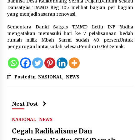
Babinsa Desa Kalikondang Serma Paijan,Dandim selaku
Sarana PAUD Diperkuat, Tangsel
Dansatgas TMMD Reg 105 melihat bagian per bagian
Dorong Angka Partisipasi Sekolah
yang menjadi sasaran renovasi.
Terus Meningkat
7 Agustus 2026
Sementara Danki Satgas TMMD Lettu INF Yudha
mengatakan memasuki hari ke 7 pelaksanaan bedah
rumah milik Mbah Sarmi sudah 40 persen.Untuk
pengurugan lantai sudah selesai.Pendim 0716/Demak.
KKM Universitas Bina Bangsa
Kelompok 83 Laksanakan
Pendampingan Pembuatan Spanduk
Sebagai Upaya Memperkuat
Pemasaran UMKM di Desa Cempaka
Posted in
NASIONAL
,
NEWS
6 Agustus 2026
Jaga Kebugaran Petugas, Lapas
Kelas I Tangerang Gelar Cek
Next Post
Kesehatan Gratis dan Skrining TB
Lanjutan
NASIONAL
NEWS
6 Agustus 2026
Cegah Radikalisme Dan